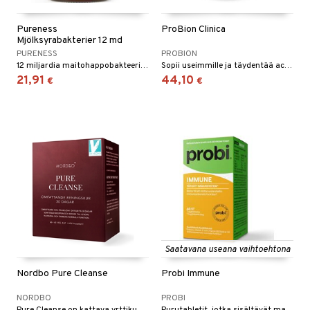
Pureness
ProBion Clinica
Mjölksyrabakterier 12 md
PURENESS
PROBION
12 miljardia maitohappobakteeria per kapseli
Sopii useimmille ja täydentää active- ja basic-tuotteita. Laktoositon!
21,91
44,10
€
€
Saatavana useana vaihtoehtona
Nordbo Pure Cleanse
Probi Immune
NORDBO
PROBI