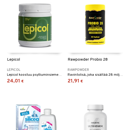
Lepicol
Rawpowder Probio 28
LEPICOL
RAWPOWDER
Lepicol koostuu psylliuminsiementen kuorista, frukto-oligosakkarideista (FOS) sekä acidophilus- ja bifidumbakteereista.
Ravintolisä, joka sisältää 28 miljardia elävää bakteeria kapselia kohden yhteensä 15 eri kannasta.
24,01
21,91
€
€