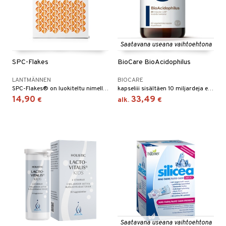
Saatavana useana vaihtoehtona
SPC-Flakes
BioCare BioAcidophilus
LANTMÄNNEN
BIOCARE
SPC-Flakes® on luokiteltu nimellä Medical Food tai elintarvikkeeksi erityisille lääketieteellisille tarkoituksille.
kapseliii sisältäen 10 miljardeja eläviä bakteereita.
14,90
33,49
€
alk.
€
Saatavana useana vaihtoehtona