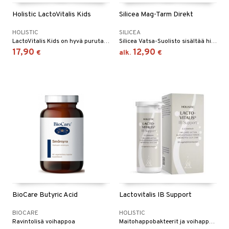
Holistic LactoVitalis Kids
Silicea Mag-Tarm Direkt
HOLISTIC
SILICEA
LactoVitalis Kids on hyvä purutabletti sisältäen vähintään 3 miljardia eläviä maitohappobakteereita 6 eri kannasta.
Silicea Vatsa-Suolisto sisältää hienojakoista mineraalipiitä piigeelin muodossa.
17,90
12,90
€
alk.
€
BioCare Butyric Acid
Lactovitalis IB Support
BIOCARE
HOLISTIC
Ravintolisä voihappoa
Maitohappobakteerit ja voihappoa.