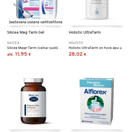
Saatavana useana vaihtoehtona
Silicea Mag-Tarm Gel
Holistic UltraTarm
SILICEA
HOLISTIC
Silicea Mage-Tarm (vatsa-suoli) Geeli on todella tehokas äkkinäisten ja uusiutuvien ongelmien kuten vatsakivun, pahoinvoidin, oksentelun, ilmavaivojen ja ripulin ilmaantuessa.
Holistic UltraTarm on hyvä apu ummetukseen ja laiskaan suoleen. Mieto ja tehokas.
11,95
28,02
alk.
€
€