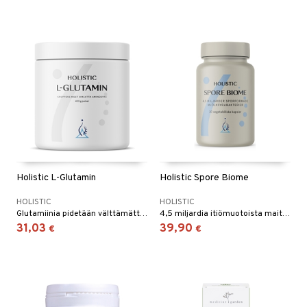
Holistic L-Glutamin
Holistic Spore Biome
HOLISTIC
HOLISTIC
Glutamiinia pidetään välttämättömänä elimistön korjaamisessa ja palautumisessa ja se voi auttaa lihaskudoksen uudistumisessa.
4,5 miljardia itiömuotoista maitohappobakteeria neljästä hyvin tutkitusta kannasta
31,03
39,90
€
€