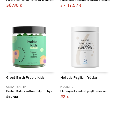
Pure Cleanse on kattava yrttikuuri joka puhdistaa kehosi valmistaen sistä puhtaampaan elämään. Pure Cleanse on 30 päivän detox-kuuri.
Purutabletit, jotka sisältävät maitohappobakteereja. Sisältävät D-vitamiinia, foolihappoa ja B12-vitamiinia.
36,90
17,57
€
alk.
€
Great Earth Probio Kids
Holistic Psylliumfröskal
GREAT EARTH
HOLISTIC
Probio Kids sisältää miljardi hyvää maitohappobakteeria per karkki kolmesta eri kannasta.
Ekologiset vaaleat psylliumin siementen kuoret.
22
Seuraa
€