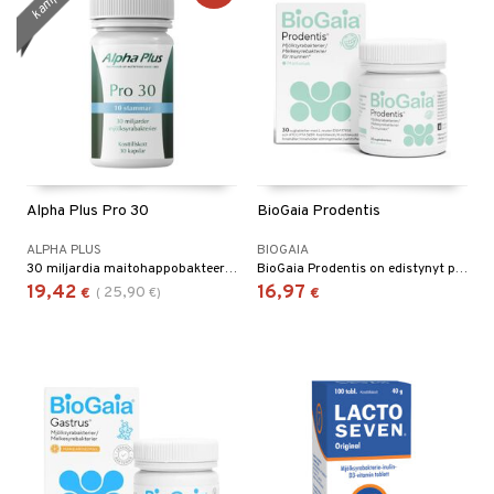
Alpha Plus Pro 30
BioGaia Prodentis
ALPHA PLUS
BIOGAIA
30 miljardia maitohappobakteeria kymmenestä eri maitohappobakteerikannasta.
BioGaia Prodentis on edistynyt probioottinen ravintolisä suulle* raikkaalla mintun maulla.
19,42
16,97
25,90
€
(
€
)
€