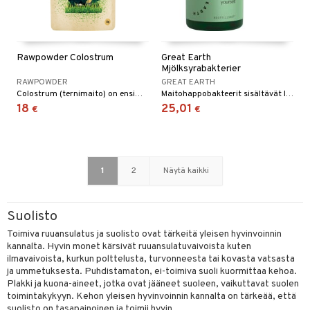
Rawpowder Colostrum
Great Earth
Mjölksyrabakterier
RAWPOWDER
GREAT EARTH
Colostrum (ternimaito) on ensimmäinen maito, jonka lehmä tuottaa poikimisen jälkeen.
Maitohappobakteerit sisältävät laajan kirjon maitohappobakteereja yhdeksästä eri bakteerikannasta.
18
25,01
€
€
1
2
Näytä kaikki
Suolisto
Toimiva ruuansulatus ja suolisto ovat tärkeitä yleisen hyvinvoinnin
kannalta. Hyvin monet kärsivät ruuansulatuvaivoista kuten
ilmavaivoista, kurkun polttelusta, turvonneesta tai kovasta vatsasta
ja ummetuksesta. Puhdistamaton, ei-toimiva suoli kuormittaa kehoa.
Plakki ja kuona-aineet, jotka ovat jääneet suoleen, vaikuttavat suolen
toimintakykyyn. Kehon yleisen hyvinvoinnin kannalta on tärkeää, että
suolisto on tasapainoinen ja toimii hyvin.