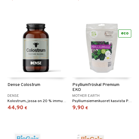
eco
Dense Colostrum
Psylliumfröskal Premium
EKO
DENSE
MOTHER EARTH
Kolostrum, jossa on 20 % immunoglobuliineja.
Psylliumsiemenkuoret kasvista Plantago ovata, joka on peräisin Intiasta ja Pakistanista.
44,90
9,90
€
€