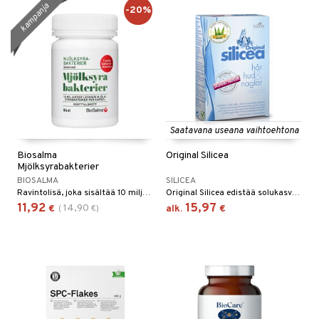
kampanja
-20%
Saatavana useana vaihtoehtona
Biosalma
Original Silicea
Mjölksyrabakterier
BIOSALMA
SILICEA
Ravintolisä, joka sisältää 10 miljardia maitohappobakteeria jokaisessa kapselissa seitsemästä eri kannasta.
Original Silicea edistää solukasvua sisältäpäin antaen sinulle kimmoisan ihon, vahvat kynnet ja terveet, paksut ja tuuheat hiukset.
11,92
15,97
14,90
€
(
€
)
alk.
€