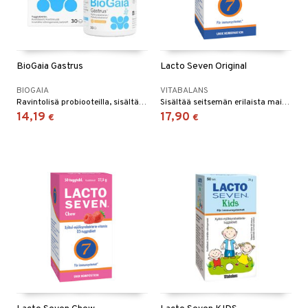
BioGaia Gastrus
Lacto Seven Original
BIOGAIA
VITABALANS
Ravintolisä probiooteilla, sisältää makeutusaineita.
Sisältää seitsemän erilaista maitohappobakteerikantaa. D-vitamiini edistää immuunijärjestelmän normaalia toimintaa.
14,19
17,90
€
€