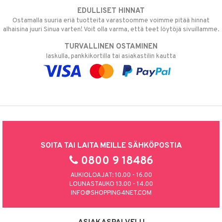
EDULLISET HINNAT
Ostamalla suuria eriä tuotteita varastoomme voimme pitää hinnat
alhaisina juuri Sinua varten! Voit olla varma, että teet löytöjä sivuillamme.
TURVALLINEN OSTAMINEN
laskulla, pankkikortilla tai asiakastilin kautta
SOITA TAI LAITA MEILLE SÄHKÖPOSTIA
0800 9 18486
AUKIOLOAJAT: 10.00 - 16.00
LOUNASTAUKO 13.00 - 14.00
INFO@SHOPPING4NET.COM