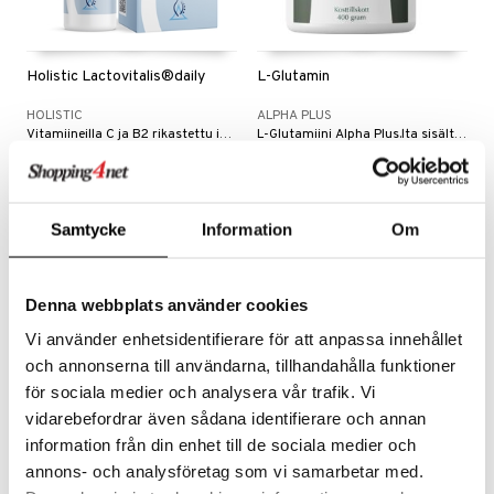
Holistic Lactovitalis®daily
L-Glutamin
HOLISTIC
ALPHA PLUS
Vitamiineilla C ja B2 rikastettu immuunijärjestelmää ja limakalvoja varten.
L-Glutamiini Alpha Plus.lta sisältää 100 % puhdasta glutamiinia vapaassa muodossa.
14,97
26,18
34,90
€
€
(
€
)
Samtycke
Information
Om
Denna webbplats använder cookies
Vi använder enhetsidentifierare för att anpassa innehållet
och annonserna till användarna, tillhandahålla funktioner
för sociala medier och analysera vår trafik. Vi
vidarebefordrar även sådana identifierare och annan
information från din enhet till de sociala medier och
Ledins MacroLedin
Elexir Mjölksyrabakterier
annons- och analysföretag som vi samarbetar med.