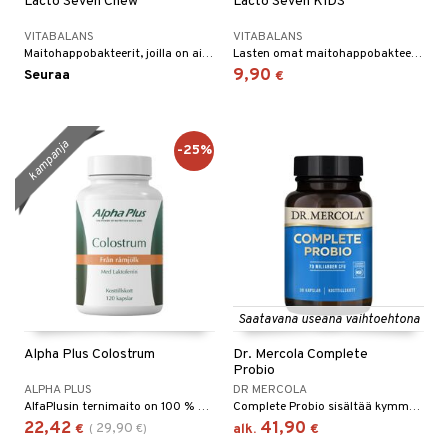
Lacto Seven Chew
Lacto Seven KIDS
VITABALANS
VITABALANS
Maitohappobakteerit, joilla on ainutlaatuinen koostumus, mansikan ja vadelman makuinen purutabletti. Koko perheelle!
Lasten omat maitohappobakteerit - ksylitolipurutabletti, jossa on ainutlaatuinen koostumus ja herkullinen maku.
9,90
Seuraa
€
kampanja
-25%
Saatavana useana vaihtoehtona
Alpha Plus Colostrum
Dr. Mercola Complete
Probio
ALPHA PLUS
DR MERCOLA
AlfaPlusin ternimaito on 100 % puhdasta ternimaitojauhetta.
Complete Probio sisältää kymmentä eri bakteerikantaa erittäin elinvoimaisten ja ainutlaatuisten Lactobacillus acidophilus DDS-1 kanssa
22,42
41,90
29,90
€
(
€
)
alk.
€