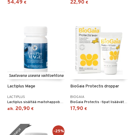
54,49
22,90
€
€
Saatavana useana vaihtoehtona
Lactiplus Mage
BioGaia Protectis droppar
LACTIPLUS
BIOGAIA
Lactiplus sisältää maitohappobakteereita jotka varmistavat, että terveelliset bakteerit lisääntyvät nopeammin kuin ne haitalliset.
BioGaia Protectis -tipat lisäävät hyviä bakteereja vatsaan.
20,90
17,90
alk.
€
€
kampanja
-25%