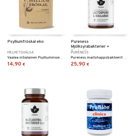
Psylliumfröskal eko
Pureness
Mjölksyrabakterier +
Boulardii
HELHETSHÄLSA
PURENESS
Vaalea intialainen Psylliuminsiemenkuori (Plantago Ovata) 98 % puhdistettua. Täysin ilman lisäaineita. Luonnostaan gluteeniton.
Pureness maitohappobakteerit boulardiihiivan kanssa ovat tehokas yhdistelmä hyvään ruoansulatukseen ja suoliston terveyteen.
14,90
25,90
€
€