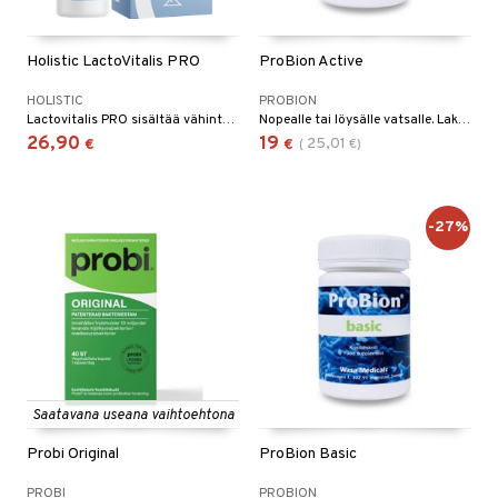
yt
verisuonet
ie
t
ood
Holistic LactoVitalis PRO
ProBion Active
talon kuorinta
 terveydenhuoltoa
poltto
rolia alentavat
HOLISTIC
PROBION
talovoiteet
uolisto
rasvahapot
ta
Lactovitalis PRO sisältää vähintään 20 miljardia hyvänlaatuista maitohappobakteeria 12 eri bakteerikannasta, vitamiineja C ja B2 sekä FOS.ia.
Nopealle tai löysälle vatsalle. Laktoositon!
26,90
19
25,01
€
€
(
€
)
hiuspuu
ostuttimet
uutta säätelevät
riset rasvahapot
evitys
t
-27%
nia vahvistavat
apia
tus
ulatus
to
inen
Saatavana useana vaihtoehtona
t
iini
Probi Original
ProBion Basic
 energiaa
 & helpottava
 & K
PROBI
PROBION