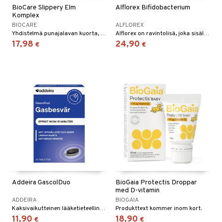
BioCare Slippery Elm
Alflorex Bifidobacterium
Komplex
BIOCARE
ALFLOREX
Yhdistelmä punajalavan kuorta, rohtosalkoruusunjuuriuutetta ja gamma-oryzanolia.
Alflorex on ravintolisä, joka sisältää maitohappobakteeria Bifidobacterium longum 35624.
17,98
24,90
€
€
Addeira GascolDuo
BioGaia Protectis Droppar
med D-vitamin
ADDEIRA
BIOGAIA
Kaksivaikutteinen lääketieteellinen laite, jota käytetään turvotukseen ja ilmavaivoihin ja jolla on kouristuksia ja kipua lievittävä vaikutus.
Produkttext kommer inom kort.
11,90
18,90
€
€