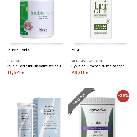
Inubio Forte
triGUT
BIOSAN
MEDICINEGARDEN
Inubio Forte inuliinivalmiste on 100% luonnontuote, sisältää kuivattua inuliiniuutetta, valmistettu sikurijuuresta.
Hyvin dokumentoitu maitohappokompleksi, joka selviää mahalaukun läpi kulkemisesta, sitoutuu suoliston limakalvoon sekä selviää, asettuu ja lisääntyy ohut- ja paksusuolessa.
11,54
23,01
€
€
kampanja
-25%