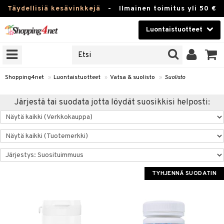
Täydellisiä kesävinkkejä
-
Ilmainen toimitus yli 50 €
Luontaistuotteet
ERKKEJÄ
Kauneudenhoito
JAT
UOTTEITA
Piilolinssit
Shopping4net
»
Luontaistuotteet
»
Vatsa & suolisto
»
Suolisto
Luontaistuotteet
silmät
Järjestä tai suodata jotta löydät suosikkisi helposti:
Apteekki
suus
apot
Fitness
Koti & Sisustus
TYHJENNÄ SUODATIN
Lelut, Lapsi & Vauva
kkeet
Tuotemerkkejä
otteet
ät & pähkinät
Kampanjat
iho & kynnet
en