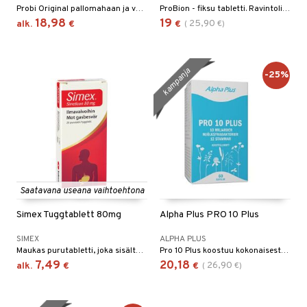
& nenä & kurkku
idantit
g
Probi Original pallomahaan ja vatsakaasuihin. Jokainen kapseli sisältää 10 miljardia patentoituja Lactobacillus plantarum 299v -maitohappobakteereita.
ProBion - fiksu tabletti. Ravintolisä, joka antaa sinulle terveellisiä, elinkelpoisia ja eläviä maitohappobakteereita.
spalvelu
18,98
19
25,90
alk.
€
€
(
€
)
iinit
ksiä & vastauksia
puli
iinit
tuotetta
kampanja
-25%
n
uuri
 verkkokaupasta
ndra
neraalit
uskyky
Saatavana useana vaihtoehtona
Simex Tuggtablett 80mg
Alpha Plus PRO 10 Plus
SIMEX
ALPHA PLUS
Maukas purutabletti, joka sisältää simetikonia ja vähentää tehokkaasti kaasun muodostumista vatsassa.
Pro 10 Plus koostuu kokonaisesta 12 eri maitohappobakteerikannasta.
7,49
20,18
26,90
alk.
€
€
(
€
)