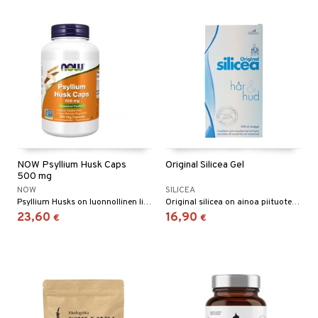
NOW Psyllium Husk Caps
Original Silicea Gel
500 mg
NOW
SILICEA
Psyllium Husks on luonnollinen liukenevan kuidun lähde, joka edistää suolen säännöllistä toimintaa.
Original silicea on ainoa piituote maailmassa, joka ei sisällä mitään lisäaineita. Original silicea on hyväksi rauhattomaan mahaan, vahvistaa hiuksia, kynsiä, sidekudoksia ja antaa kiinteän, kimmoisan ja sileän ihon. Uusi tieteellinen tutkinto Hamburin Yliopistosairaalasta vuonna 2006 osoittaa 13% tuheampaa hiuslaatua vain 6 kuukausessa.
23,60
16,90
€
€