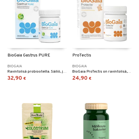
BioGaia Gastrus PURE
ProTectis
BIOGAIA
BIOGAIA
Ravintolisä probiooteilla. Säiliö, jossa on 60 kapselia.
BioGaia ProTectis on ravintolisä, joka sisältää maitohappobakteereita Lactobacillus reuteri Protectis -lajista, joita esiintyy luonnostaan ihmisen vatsassa ja suolistossa.
32,90
24,90
€
€