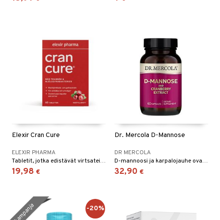
 energiaa
nia vahvistavat
 & helpottava
 & K
apia
tus
& nenä & kurkku
idantit
g
spalvelu
ulatus
iinit
ksiä & vastauksia
o
puli
iinit
tuotetta
n
uuri
 verkkokaupasta
ndra
neraalit
uskyky
Elexir Cran Cure
Dr. Mercola D-Mannose
ELEXIR PHARMA
DR MERCOLA
Tabletit, jotka edistävät virtsateiden terveyttä. Sisältää luomukarpalon ja puolukan.
D-mannoosi ja karpalojauhe ovat täydellinen yhdistelmä päivittäiseen ylläpitoon.
19,98
32,90
€
€
kampanja
-20%