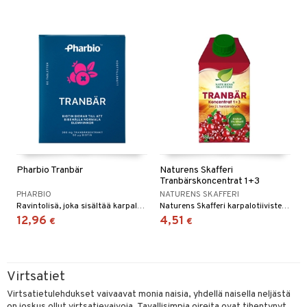
Pharbio Tranbär
Naturens Skafferi
Tranbärskoncentrat 1+3
PHARBIO
NATURENS SKAFFERI
Ravintolisä, joka sisältää karpalouutetta ja biotiinia, auttaa ylläpitämään normaaleja limakalvoja.
Naturens Skafferi karpalotiiviste 1+3, sisältää ainoastaan 5% lisättyä sokeria ja sen karpalopitoisuus on jopa 23% (sekoitettuna annoksena).
12,96
4,51
€
€
Virtsatiet
Virtsatietulehdukset vaivaavat monia naisia, yhdellä naisella neljästä
on joskus ollut virtsatievaivoja. Tavallisimpia oireita ovat tihentynyt