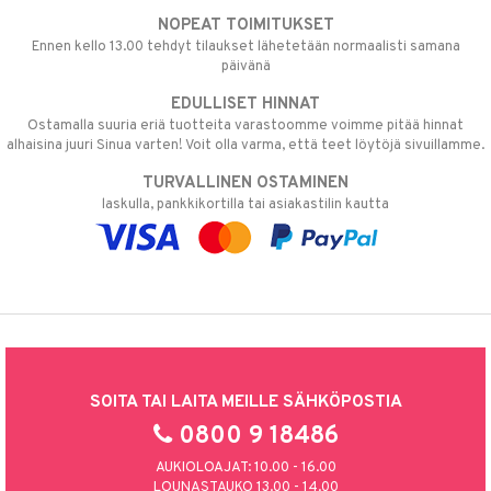
NOPEAT TOIMITUKSET
Ennen kello 13.00 tehdyt tilaukset lähetetään normaalisti samana
päivänä
EDULLISET HINNAT
Ostamalla suuria eriä tuotteita varastoomme voimme pitää hinnat
alhaisina juuri Sinua varten! Voit olla varma, että teet löytöjä sivuillamme.
TURVALLINEN OSTAMINEN
laskulla, pankkikortilla tai asiakastilin kautta
SOITA TAI LAITA MEILLE SÄHKÖPOSTIA
0800 9 18486
AUKIOLOAJAT: 10.00 - 16.00
LOUNASTAUKO 13.00 - 14.00