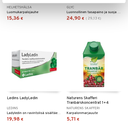
HELHETSHÄLSA
GLYC
Luomukarpalojauhe
Luonnollinen tasapaino ja suoja – naisen herkimmälle järjestelmälle.
15,36
24,90
29,13
€
€
(
€
)
Ledins LadyLedin
Naturens Skafferi
Tranbärskoncentrat 1+4
LEDINS
NATURENS SKAFFERI
Ladyledin on ravintolisä sisältäen ainutlaatuisen yhdistelmän karpalouutetta ja maitohappobakteereja.
Karpalonmarjauute
19,98
5,71
€
€