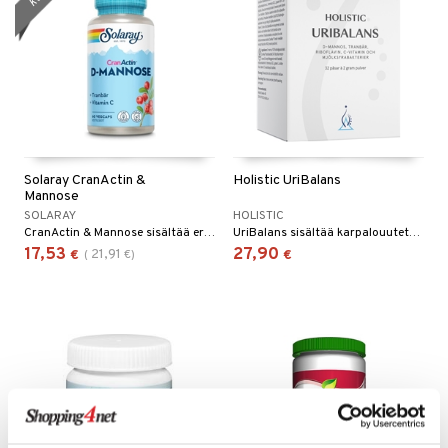
Solaray CranActin &
Holistic UriBalans
Mannose
SOLARAY
HOLISTIC
CranActin & Mannose sisältää erikoiskäsiteltyä karpaloa AF™-uutetta ja mannoosia.
UriBalans sisältää karpalouutetta, valittuja maitohappobakteereita ja D-mannoosia.
17,53
27,90
21,91
€
(
€
)
€