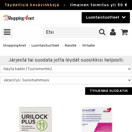
Täydellisiä kesävinkkejä
-
Ilmainen toimitus yli 50 €
Luontaistuotteet
ERKKEJÄ
Kauneudenhoito
JAT
UOTTEITA
Piilolinssit
Shopping4net
»
Luontaistuotteet
»
Naisille
»
Virtsatie
Luontaistuotteet
silmät
Järjestä tai suodata jotta löydät suosikkisi helposti:
Apteekki
suus
apot
Fitness
Koti & Sisustus
TYHJENNÄ SUODATIN
Lelut, Lapsi & Vauva
kkeet
Tuotemerkkejä
otteet
ät & pähkinät
Kampanjat
iho & kynnet
en