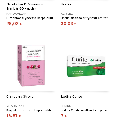
Närokällan D-Mannos +
Uretin
yt
tie
Tranbär 60 kapslar
NÄROKÄLLAN
ACRILEX
talon kuorinta
 lihakset
D-mannoosi yhdessä karpalouutteen ja C-vitamiinin kanssa.
Uretin sisältää erityisesti kehitettyä kurpitsauutetta, EFLA 940, yhdessä soijan kanssa. Sekä naisille että miehille.
28,02
30,03
€
€
talovoiteet
udottaminen
lisät
pot
sti käytettävät
n korvaaminen
iot
rasvahapot
ideriviinietikka
svahapot
i-intoleranssi
d
verisuonet
t
ood
 terveydenhuoltoa
poltto
rolia alentavat
uolisto
rasvahapot
ta
Cranberry Strong
Ledins Curite
inen
hiuspuu
ostuttimet
uutta säätelevät
VITABALANS
LEDINS
t
riset rasvahapot
evitys
t
iini
Karpalouute, maitohappobakteerit ja C-vitamiini naisten intiimiterveyteen.
Ledins Curite sisältää 7 eri yrttiä. Voikukka, kamomilla, persiljanjuuri, nokkonen, fenkoli, karvas fenkoli ja piparminttu.
15,97
7
€
€