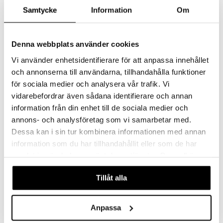
Samtycke
Information
Om
BioMedica Uva Ört
Tranbär
Denna webbplats använder cookies
Vi använder enhetsidentifierare för att anpassa innehållet
BIOMEDICA
NATURENS APOTEK
Yrttejä jotka voivat vaikuttaa lievästi nestettä poistavasti.
Karpalouutekapseleita.
och annonserna till användarna, tillhandahålla funktioner
18,90
Seuraa
€
för sociala medier och analysera vår trafik. Vi
vidarebefordrar även sådana identifierare och annan
information från din enhet till de sociala medier och
-15%
annons- och analysföretag som vi samarbetar med.
Dessa kan i sin tur kombinera informationen med annan
eco
information som du har tillhandahållit eller som de har
samlat in när du har använt deras tjänster. Du godkänner
våra cookies vid fortsatt användande av vår webbplats.
Tillåt alla
Anpassa
EKO-Tranbär
GLYC UriVital 7