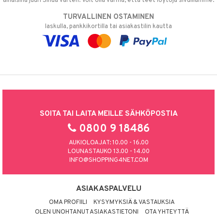
alhaisina juuri Sinua varten! Voit olla varma, että teet löytöjä sivuillamme.
TURVALLINEN OSTAMINEN
laskulla, pankkikortilla tai asiakastilin kautta
SOITA TAI LAITA MEILLE SÄHKÖPOSTIA
0800 9 18486
AUKIOLOAJAT: 10.00 - 16.00
LOUNASTAUKO 13.00 - 14.00
INFO@SHOPPING4NET.COM
ASIAKASPALVELU
OMA PROFIILI
KYSYMYKSIÄ & VASTAUKSIA
OLEN UNOHTANUT ASIAKASTIETONI
OTA YHTEYTTÄ