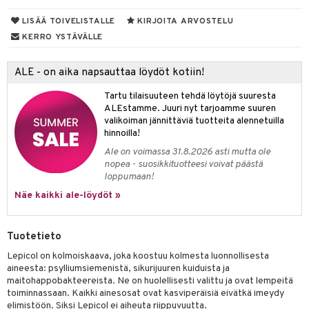
yt
LISÄÄ TOIVELISTALLE
KIRJOITA ARVOSTELU
verisuonet
ie
t
ood
KERRO YSTÄVÄLLE
talon kuorinta
 terveydenhuoltoa
poltto
rolia alentavat
talovoiteet
uolisto
rasvahapot
ta
ALE - on aika napsauttaa löydöt kotiin!
hiuspuu
ostuttimet
uutta säätelevät
Tartu tilaisuuteen tehdä löytöjä suuresta
ALEstamme. Juuri nyt tarjoamme suuren
riset rasvahapot
evitys
t
valikoiman jännittäviä tuotteita alennetuilla
hinnoilla!
nia vahvistavat
Ale on voimassa 31.8.2026 asti mutta ole
nopea - suosikkituotteesi voivat päästä
apia
tus
loppumaan!
ulatus
Näe kaikki ale-löydöt »
o
Tuotetieto
inen
Lepicol on kolmoiskaava, joka koostuu kolmesta luonnollisesta
t
iini
aineesta: psylliumsiemenistä, sikurijuuren kuiduista ja
maitohappobakteereista. Ne on huolellisesti valittu ja ovat lempeitä
 energiaa
 & helpottava
 & K
toiminnassaan. Kaikki ainesosat ovat kasviperäisiä eivätkä imeydy
elimistöön. Siksi Lepicol ei aiheuta riippuvuutta.