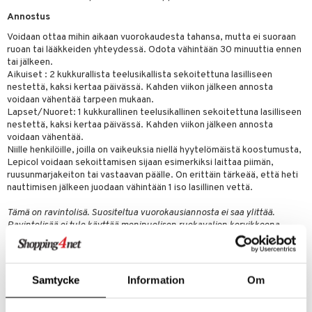
& nenä & kurkku
idantit
g
spalvelu
Annostus
iinit
Voidaan ottaa mihin aikaan vuorokaudesta tahansa, mutta ei suoraan
ksiä & vastauksia
ruoan tai lääkkeiden yhteydessä. Odota vähintään 30 minuuttia ennen
puli
iinit
tai jälkeen.
tuotetta
Aikuiset : 2 kukkurallista teelusikallista sekoitettuna lasilliseen
n
uuri
nestettä, kaksi kertaa päivässä. Kahden viikon jälkeen annosta
 verkkokaupasta
voidaan vähentää tarpeen mukaan.
ndra
Lapset/Nuoret: 1 kukkurallinen teelusikallinen sekoitettuna lasilliseen
nestettä, kaksi kertaa päivässä. Kahden viikon jälkeen annosta
neraalit
uskyky
voidaan vähentää.
Niille henkilöille, joilla on vaikeuksia niellä hyytelömäistä koostumusta,
Lepicol voidaan sekoittamisen sijaan esimerkiksi laittaa piimän,
ruusunmarjakeiton tai vastaavan päälle. On erittäin tärkeää, että heti
nauttimisen jälkeen juodaan vähintään 1 iso lasillinen vettä.
Tämä on ravintolisä. Suositeltua vuorokausiannosta ei saa ylittää.
Ravintolisää ei tule käyttää monipuolisen ruokavalion korvikkeena.
Säilytettävä pienten lasten ulottumattomissa.
Ainesosat
Psyllium Husk (Ratamonsiemen), Frukto-oligosakkaridit (F.O.S.),
Samtycke
Information
Om
Lactobacillus plantarum, Lactobacillus rhamnosus, Lactobacillus
bulgaricus, Lactobacillus acidophilus ja Bifidobacterium bifidum. (100