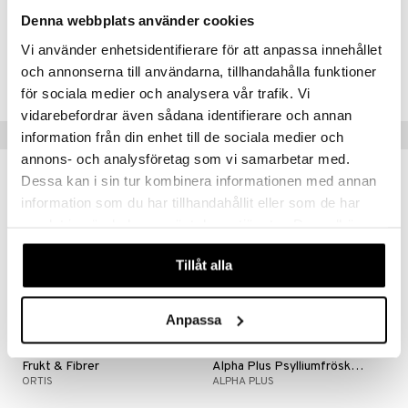
miljoonaa bakteeria grammaa kohden tuotantohetkellä.)
Denna webbplats använder cookies
Vi använder enhetsidentifierare för att anpassa innehållet
Tuotenumero
och annonserna till användarna, tillhandahålla funktioner
HREG4-NN-180
för sociala medier och analysera vår trafik. Vi
vidarebefordrar även sådana identifierare och annan
Suositut tuotteet
information från din enhet till de sociala medier och
annons- och analysföretag som vi samarbetar med.
kampanja
Dessa kan i sin tur kombinera informationen med annan
-25%
information som du har tillhandahållit eller som de har
eco
samlat in när du har använt deras tjänster. Du godkänner
våra cookies vid fortsatt användande av vår webbplats.
Tillåt alla
Anpassa
Frukt & Fibrer
Alpha Plus Psylliumfröskal EKO
ORTIS
ALPHA PLUS