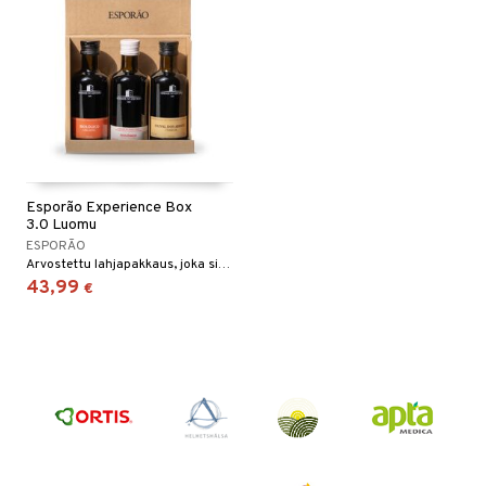
Esporão Experience Box
3.0 Luomu
ESPORÃO
Arvostettu lahjapakkaus, joka sisältää kaksi erilaista luomuoliiviöljyä, joilla on kaksi erilaista luonnetta, sekä yhden luomupunaviinietikan.
43,99
€