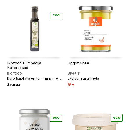
n
uuri
 verkkokaupasta
ndra
eco
neraalit
uskyky
Biofood Pumpaolja
Upgrit Ghee
Kallpressad
BIOFOOD
UPGRIT
Kurpitsaöljyllä on tummanvihreä väri ja pähkinäinen maku, jossa on kevyt pippurinen sävy.
Ekologrista grheeta
9
Seuraa
€
eco
eco