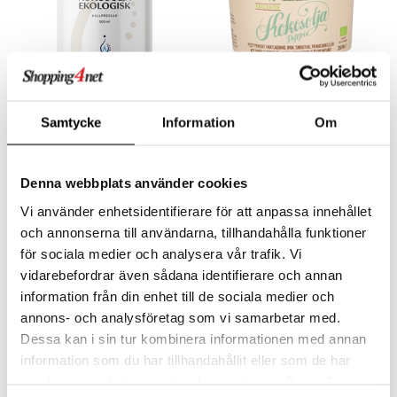
Holistic Kokosolja
Biofood Kokosolja Doftfri
Samtycke
Information
Om
Ekologisk
HOLISTIC
BIOFOOD
Holistics Kookosöljy tekee ruoanlaitosta hieman terveellisempää. Holistic Kookosöljy saadaan Filippiineiltä nuorista, tuoreista kookospähkinöistä. Se on ekologista, kylmäpuristettua ja raffinoimatonta.
Biofoodin kookosrasvaa voit käyttää ruuan valmistamisessa, kun et halua, että kookoksen luonnollinen aromi ja maku maistuvat.
16,97
5,31
€
€
Denna webbplats använder cookies
Vi använder enhetsidentifierare för att anpassa innehållet
och annonserna till användarna, tillhandahålla funktioner
för sociala medier och analysera vår trafik. Vi
vidarebefordrar även sådana identifierare och annan
eco
eco
information från din enhet till de sociala medier och
annons- och analysföretag som vi samarbetar med.
Dessa kan i sin tur kombinera informationen med annan
information som du har tillhandahållit eller som de har
samlat in när du har använt deras tjänster. Du godkänner