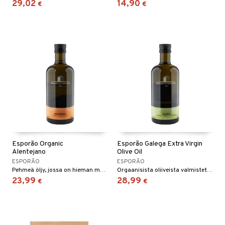
29,02
14,90
€
€
Esporão Organic
Esporão Galega Extra Virgin
Alentejano
Olive Oil
ESPORÃO
ESPORÃO
Pehmeä öljy, jossa on hieman makeutta ja mausteinen mutta pyöreä jälkimaku.
Orgaanisista oliiveista valmistettu miellyttävä öljy, jossa on hieman makeutta ja pähkinäinen jälkimaku.
23,99
28,99
€
€