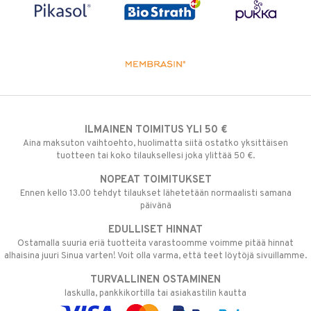
ILMAINEN TOIMITUS YLI 50 €
Aina maksuton vaihtoehto, huolimatta siitä ostatko yksittäisen
tuotteen tai koko tilauksellesi joka ylittää 50 €.
NOPEAT TOIMITUKSET
Ennen kello 13.00 tehdyt tilaukset lähetetään normaalisti samana
päivänä
EDULLISET HINNAT
Ostamalla suuria eriä tuotteita varastoomme voimme pitää hinnat
alhaisina juuri Sinua varten! Voit olla varma, että teet löytöjä sivuillamme.
TURVALLINEN OSTAMINEN
laskulla, pankkikortilla tai asiakastilin kautta