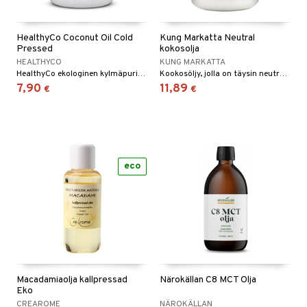
HealthyCo Coconut Oil Cold
Kung Markatta Neutral
otteet
Pressed
kokosolja
HEALTHYCO
KUNG MARKATTA
iho & kynnet
HealthyCo ekologinen kylmäpuristettu kookosöljy, jossa on mieto kookoksen maku.
Kookosöljy, jolla on täysin neutraali maku ja jota voit käyttää kaikenlaisessa ruoanlaitossa.
7,90
11,89
€
€
hygienia
 & pigmentti
hdistaminen
t
osuoja
ersun-tuotteet
lisät
tuotteet
inkovoiteet
eco
en hoito
to
let
nhoito
apot
koistuotteet
t
tuotteet
nit &mineraalit
hanen
toaineet
 jalat
m
mpoot
kojen hoito
 lihakset
en hoito
lisät
Macadamiaolja kallpressad
Närokällan C8 MCT Olja
ien hoito
koistuotteet
udottaminen
 halu
ium
lisät
Eko
CREAROME
NÄROKÄLLAN