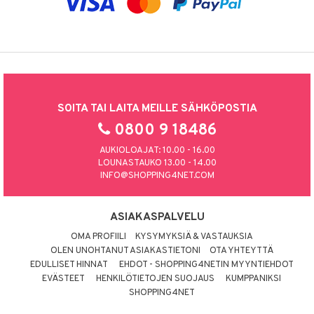
SOITA TAI LAITA MEILLE SÄHKÖPOSTIA
0800 9 18486
AUKIOLOAJAT: 10.00 - 16.00
LOUNASTAUKO 13.00 - 14.00
INFO@SHOPPING4NET.COM
ASIAKASPALVELU
OMA PROFIILI
KYSYMYKSIÄ & VASTAUKSIA
OLEN UNOHTANUT ASIAKASTIETONI
OTA YHTEYTTÄ
EDULLISET HINNAT
EHDOT - SHOPPING4NETIN MYYNTIEHDOT
EVÄSTEET
HENKILÖTIETOJEN SUOJAUS
KUMPPANIKSI
SHOPPING4NET