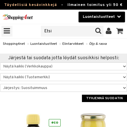
Täydellisiä kesävinkkejä
-
Ilmainen toimitus yli 50 €
Luontaistuotteet
ERKKEJÄ
Kauneudenhoito
JAT
UOTTEITA
Piilolinssit
Shopping4net
»
Luontaistuotteet
»
Elintarvikkeet
»
Öljy & rasva
Luontaistuotteet
silmät
Järjestä tai suodata jotta löydät suosikkisi helposti:
Apteekki
suus
apot
Fitness
Koti & Sisustus
TYHJENNÄ SUODATIN
Lelut, Lapsi & Vauva
kkeet
Tuotemerkkejä
ät & pähkinät
Kampanjat
eco
en