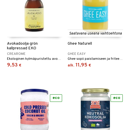
& leivonta
t
s
Saatavana useana vaihtoehtona
usaineet
Avokadoolja grön
Ghee Naturell
et & liemet
kallpressad EKO
CREAROME
GHEE EASY
Ekologinen kylmäpuristettu avokadoöljy, jossa on korkea klorofyllipitoisuus.
Ghee sopii paistamiseen ja friteeramiseen, sillä se kestää erittäin korkeita lämpötiloja. Sopii myös laktoosi-intolerantikoille.
9,53
11,95
€
alk.
€
 rasva
ä- & siementahnoja
t
eco
eco
od
s