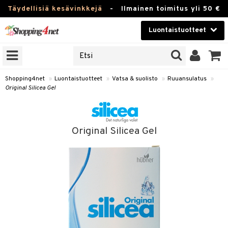
Täydellisiä kesävinkkejä
-
Ilmainen toimitus yli 50 €
Luontaistuotteet
ERKKEJÄ
Kauneudenhoito
JAT
UOTTEITA
Piilolinssit
Shopping4net
»
Luontaistuotteet
»
Vatsa & suolisto
»
Ruuansulatus
»
Original Silicea Gel
Luontaistuotteet
silmät
Apteekki
suus
Original Silicea Gel
apot
Fitness
Koti & Sisustus
Lelut, Lapsi & Vauva
kkeet
Tuotemerkkejä
otteet
ät & pähkinät
Kampanjat
iho & kynnet
en