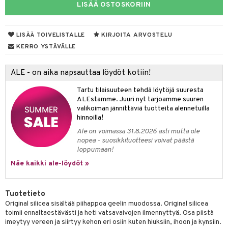
LISÄÄ OSTOSKORIIN
yt
verisuonet
ie
t
ood
talon kuorinta
 terveydenhuoltoa
poltto
rolia alentavat
LISÄÄ TOIVELISTALLE
KIRJOITA ARVOSTELU
KERRO YSTÄVÄLLE
talovoiteet
uolisto
rasvahapot
ta
hiuspuu
ostuttimet
uutta säätelevät
ALE - on aika napsauttaa löydöt kotiin!
riset rasvahapot
evitys
t
Tartu tilaisuuteen tehdä löytöjä suuresta
ALEstamme. Juuri nyt tarjoamme suuren
nia vahvistavat
valikoiman jännittäviä tuotteita alennetuilla
hinnoilla!
apia
tus
Ale on voimassa 31.8.2026 asti mutta ole
nopea - suosikkituotteesi voivat päästä
ulatus
loppumaan!
o
Näe kaikki ale-löydöt »
inen
Tuotetieto
t
iini
Original silicea sisältää piihappoa geelin muodossa. Original silicea
toimii ennaltaestävästi ja heti vatsavaivojen ilmennyttyä. Osa piistä
 energiaa
 & helpottava
 & K
imeytyy vereen ja siirtyy kehon eri osiin kuten hiuksiin, ihoon ja kynsiin.