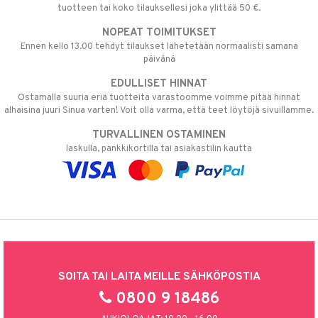
tuotteen tai koko tilauksellesi joka ylittää 50 €.
NOPEAT TOIMITUKSET
Ennen kello 13.00 tehdyt tilaukset lähetetään normaalisti samana
päivänä
EDULLISET HINNAT
Ostamalla suuria eriä tuotteita varastoomme voimme pitää hinnat
alhaisina juuri Sinua varten! Voit olla varma, että teet löytöjä sivuillamme.
TURVALLINEN OSTAMINEN
laskulla, pankkikortilla tai asiakastilin kautta
SOITA TAI LAITA MEILLE SÄHKÖPOSTIA
0800 9 18486