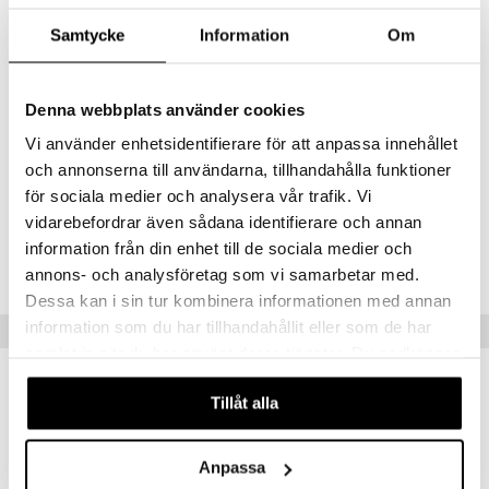
poistamaan kuona-aineita kehosta
antamaan lihaksille ja jänteille voimaa
Samtycke
Information
Om
Annostus
1 rkl sekoitetaan lasilliseen vettä ja nautitaan kerran päivässä.
Denna webbplats använder cookies
Ainesosat
100 ml sisältää 2,8% piihappohydridiä (piidioksidi) sekä 97,2%
Vi använder enhetsidentifierare för att anpassa innehållet
mikrobioloogisesti puhdistettua vettä - ei muuta. 1 rkl (15 ml) = 40 -
och annonserna till användarna, tillhandahålla funktioner
70 piitablettia.
för sociala medier och analysera vår trafik. Vi
vidarebefordrar även sådana identifierare och annan
Tuotenumero
information från din enhet till de sociala medier och
HOSG2-OC-500
annons- och analysföretag som vi samarbetar med.
Dessa kan i sin tur kombinera informationen med annan
information som du har tillhandahållit eller som de har
Vinkkejä sinulle
samlat in när du har använt deras tjänster. Du godkänner
våra cookies vid fortsatt användande av vår webbplats.
Tillåt alla
Anpassa