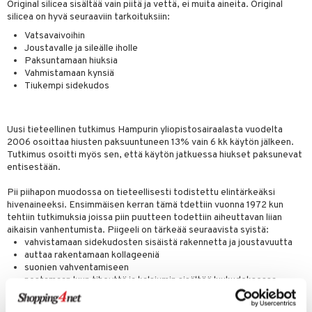
Original silicea sisältää vain piitä ja vettä, ei muita aineita. Original
& nenä & kurkku
idantit
g
spalvelu
silicea on hyvä seuraaviin tarkoituksiin:
iinit
Vatsavaivoihin
ksiä & vastauksia
Joustavalle ja sileälle iholle
puli
iinit
Paksuntamaan hiuksia
tuotetta
Vahmistamaan kynsiä
n
uuri
Tiukempi sidekudos
 verkkokaupasta
ndra
neraalit
uskyky
Uusi tieteellinen tutkimus Hampurin yliopistosairaalasta vuodelta
2006 osoittaa hiusten paksuuntuneen 13% vain 6 kk käytön jälkeen.
Tutkimus osoitti myös sen, että käytön jatkuessa hiukset paksunevat
entisestään.
Pii piihapon muodossa on tieteellisesti todistettu elintärkeäksi
hivenaineeksi. Ensimmäisen kerran tämä tdettiin vuonna 1972 kun
tehtiin tutkimuksia joissa piin puutteen todettiin aiheuttavan liian
aikaisin vanhentumista. Piigeeli on tärkeää seuraavista syistä:
vahvistamaan sidekudosten sisäistä rakennetta ja joustavuutta
auttaa rakentamaan kollageeniä
suonien vahventamiseen
nostamaan luun tiheyttä ja kalsiumin sisältöä luukudoksessa
vahvistamaan ja rakentamaan rustoa
suojaamaan vatsaa ja suolistoa ärsyttävien substanssien teholta