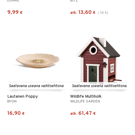
DORRE
BITZ
9,99
13,60
€
alk.
€
16
(
€
)
Saatavana useana vaihtoehtona
Saatavana useana vaihtoehtona
Lautanen Poppy
Wildlife Multiholk
BYON
WILDLIFE GARDEN
16,90
61,47
€
alk.
€