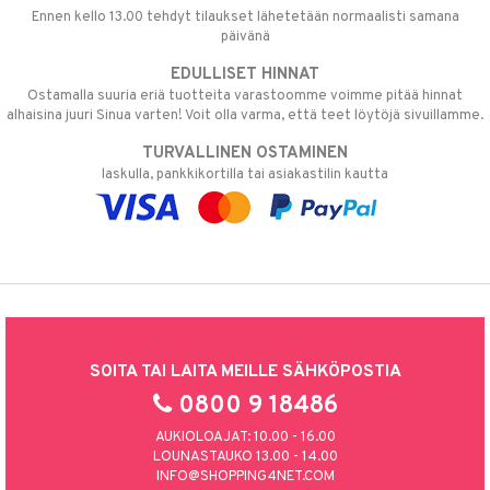
Ennen kello 13.00 tehdyt tilaukset lähetetään normaalisti samana
päivänä
EDULLISET HINNAT
Ostamalla suuria eriä tuotteita varastoomme voimme pitää hinnat
alhaisina juuri Sinua varten! Voit olla varma, että teet löytöjä sivuillamme.
TURVALLINEN OSTAMINEN
laskulla, pankkikortilla tai asiakastilin kautta
SOITA TAI LAITA MEILLE SÄHKÖPOSTIA
0800 9 18486
AUKIOLOAJAT: 10.00 - 16.00
LOUNASTAUKO 13.00 - 14.00
INFO@SHOPPING4NET.COM