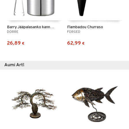
Barry Jääpalasanko kannella, termo
Flambadou Churraso
DORRE
FORGED
26,89
62,99
€
€
Aumi Art!