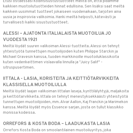
Etusi ostaessasi kodinsisustustuotteet meiltä on, että pidämme
kaikkien muotoilutuotteiden hinnat edullisina. Sen lisäksi saat meiltä
kaikkein uusimmat tuotteet jokaiseen vuodenaikaan, tarjoten aina
uusia ja inspiroiviia valikoimia. Hanki meiltä helposti, kätevästi ja
turvallisesti kaikki sisustustuotteet.
ALESSI – AJATONTA ITALIALAISTA MUOTOILUA JO
VUODESTA 1921
Meiltä löydät suuren valikoiman Alessi-tuotteita. Alessi on tehnyt
yhteistyötä tunnettujen muotoilijoiden kuten Philippe Starckin ja
Michael Gravesin kanssa, tuoden markkinoille muotoiluklassikoita
kuten vedenkeittimen vislaavalla linnulla ja "Juicy Salif" -
sitruspusertimen.
IITTALA - LASIA, KORISTEITA JA KEITTIÖTARVIKKEITA
KLASSISELLA MUOTOILULLA
Meiltä löydät laajan valikoiman Iittalan laseja, kynttilälyhtyjä, maljakoita
ja keittiötarvikkeita. Iittala on tehnyt menestyksekkäästi yhteistyötä
tunnettujen muotoilijoiden, mm. Alvar Aallon, Kaj Franckin ja Marimekon
kanssa. Meiltä löydät myös Essence-sarjan, josta on tullut klassikko
monissa kodeissa.
ORREFORS & KOSTA BODA – LAADUKASTA LASIA
Orrefors Kosta Boda on smoolantilainen muotoiluyritys, joka