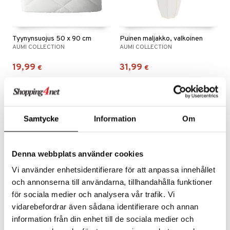
Tyynynsuojus 50 x 90 cm
Puinen maljakko, valkoinen
AUMI COLLECTION
AUMI COLLECTION
19,99
31,99
€
€
Samtycke
Information
Om
Denna webbplats använder cookies
Vi använder enhetsidentifierare för att anpassa innehållet
och annonserna till användarna, tillhandahålla funktioner
för sociala medier och analysera vår trafik. Vi
vidarebefordrar även sådana identifierare och annan
Kuitupeitto 230 x 220 cm
Patjansuojus 90 x 200 cm
information från din enhet till de sociala medier och
AUMI COLLECTION
AUMI COLLECTION