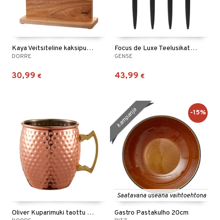
tyisveitset
& Baaritarvikkeet
ttiöveitset
Kaya Veitsiteline kaksipuolinen Akaasia
Focus de Luxe Teelusikat 4 kpl
rinta- & Vihannesveitset
DORRE
GENSE
kkuulaudat
30,99
43,99
€
€
päveitset
tsenteroittimet
kampanja
-15%
tsisetit
tsitarvikkeet
Saatavana useana vaihtoehtona
Oliver Kuparimuki taottu 45 cl
Gastro Pastakulho 20cm