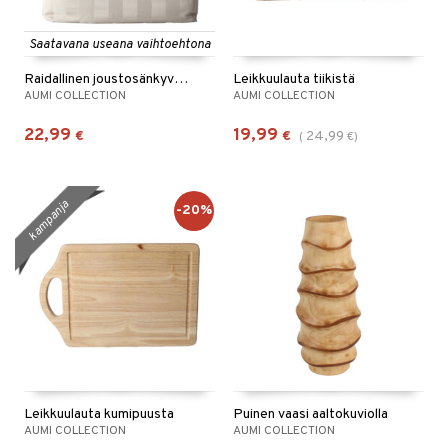
Saatavana useana vaihtoehtona
Raidallinen joustosänkyvaate 90 x 200 cm
Leikkuulauta tiikistä
AUMI COLLECTION
AUMI COLLECTION
22,99
19,99
€
€
24,99
(
€
)
kampanja
-20%
Leikkuulauta kumipuusta
Puinen vaasi aaltokuviolla
AUMI COLLECTION
AUMI COLLECTION