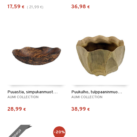
17,59
36,98
€
21,99
€
(
€
)
Puuastia, simpukanmuotoinen
Puukulho, tulppaaninmuotoinen
AUMI COLLECTION
AUMI COLLECTION
28,99
38,99
€
€
kampanja
-20%