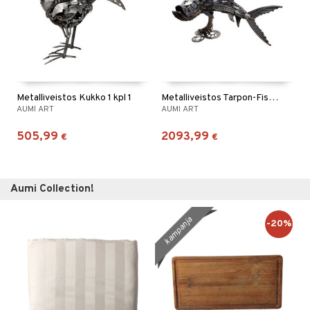
Metalliveistos Kukko 1 kpl 1
Metalliveistos Tarpon-Fish 1 kpl 1
AUMI ART
AUMI ART
505,99
2093,99
€
€
Aumi Collection!
kampanja
-20%