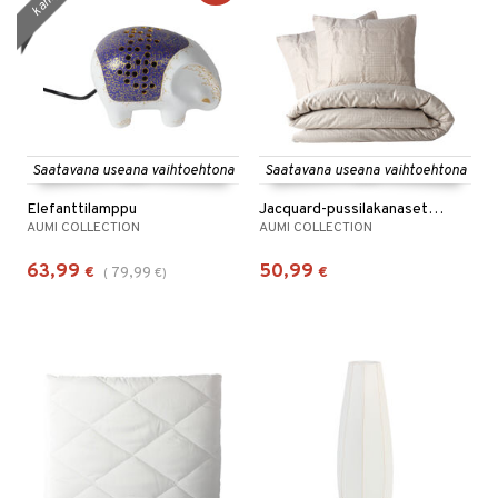
Saatavana useana vaihtoehtona
Saatavana useana vaihtoehtona
Elefanttilamppu
Jacquard-pussilakanasetti 230 x 220 cm
AUMI COLLECTION
AUMI COLLECTION
63,99
50,99
€
79,99
€
(
€
)