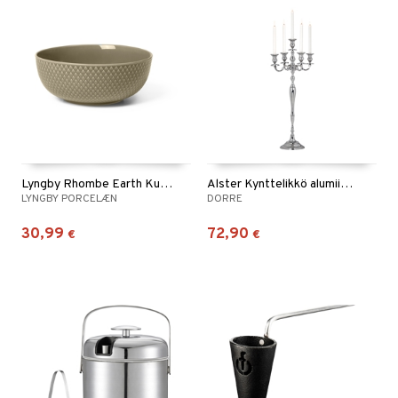
Lyngby Rhombe Earth Kulho 15,5 cm
Alster Kynttelikkö alumiinia 5-haarainen.
LYNGBY PORCELÆN
DORRE
30,99
72,90
€
€