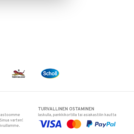
TURVALLINEN OSTAMINEN
varastoomme
laskulla, pankkikortilla tai asiakastilin kautta
 Sinua varten!
sivuillamme.