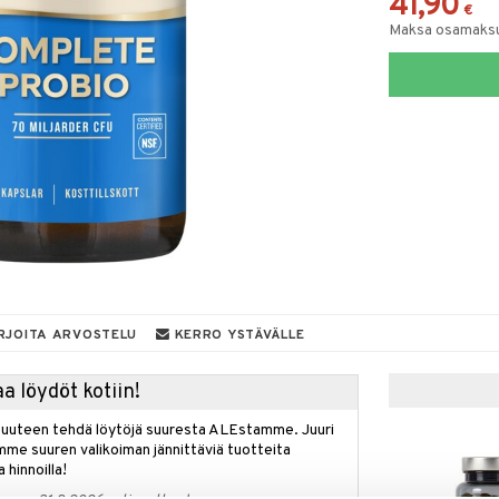
41,90
€
Maksa osamaksul
RJOITA ARVOSTELU
KERRO YSTÄVÄLLE
a löydöt kotiin!
isuuteen tehdä löytöjä suuresta ALEstamme. Juuri
mme suuren valikoiman jännittäviä tuotteita
a hinnoilla!