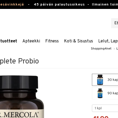
kesävinkkejä
-
45 päivän palautusoikeus -
Ilmainen toim
stuotteet
Apteekki
Fitness
Koti & Sisustus
Lelut, Lap
Shopping4net
»
L
plete Probio
30 kap
90 kap