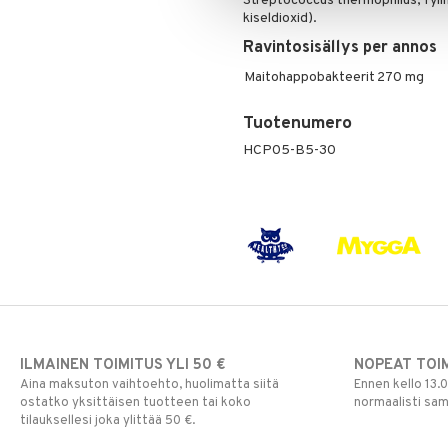
Streptococcus thermophilus, fyll
kiseldioxid).
Ravintosisällys per annos
Maitohappobakteerit
270 mg
Tuotenumero
HCP05-B5-30
ILMAINEN TOIMITUS YLI 50 €
NOPEAT TOI
Aina maksuton vaihtoehto, huolimatta siitä
Ennen kello 13.
ostatko yksittäisen tuotteen tai koko
normaalisti sa
tilauksellesi joka ylittää 50 €.