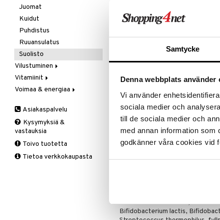
Ale on voi
Kivunlievitys
Juomat
Verisuonia vahvistavat
suosikkitu
Muuta
Kuidut
Näe kaikk
Valoterapia
Puhdistus
Ruuansulatus
Samtycke
Tuotetieto
Suolisto
Vilustuminen
Complete Probio sisältää kymmen
ja ainutlaatuise Lactobacillus ac
Vitamiinit
C-vitamiini
Denna webbplats använder 
acidophilus kantoja mutta tämä ni
Voimaa & energiaa
Estävä & helpottava
A, D, E & K
Vi använder enhetsidentifierar
Korva & nenä & kurkku
Antioksidantit
Ginseng
Complete Probio sisältää myös p
sociala medier och analysera 
Asiakaspalvelu
Muut
B-vitamiinit
Muut
till de sociala medier och a
70 miljardia bakteeria ja 10 eri ba
Kysymyksiä &
Valkosipuli
C-vitamiinit
Q-10
med annan information som du 
vastauksia
Viruksiin
Lapset
Ruusunjuuri
Ei sisällä soijaa, maitotuotteita, 
godkänner våra cookies vid f
Toivo tuotetta
Yskään
Miehet
Schizandra
Annostus
Tietoa verkkokaupasta
Multimineraalit
Suorituskyky
1 kapsel till mat. Förvaras i rums
Naiset
Ainesosat
Lactobacillus acidophilus DDS-1, 
Lactobacillus salivarius, Lactobac
Bifidobacterium lactis, Bifidobac