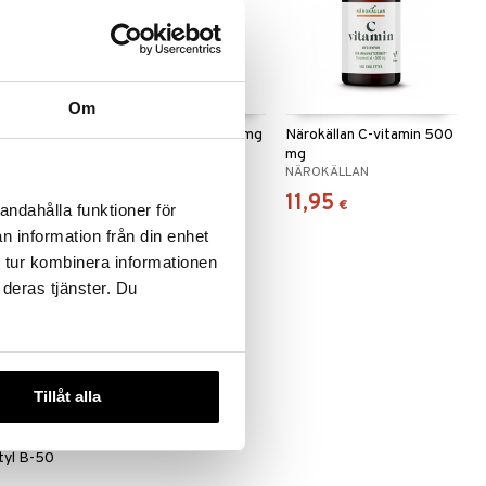
Om
amin 2500IE
Elexir Magnesium 375mg
Närokällan C-vitamin 500
mg
A
ELEXIR PHARMA
NÄROKÄLLAN
13,90
11,95
€
€
andahålla funktioner för
n information från din enhet
 tur kombinera informationen
 deras tjänster. Du
Tillåt alla
tyl B-50