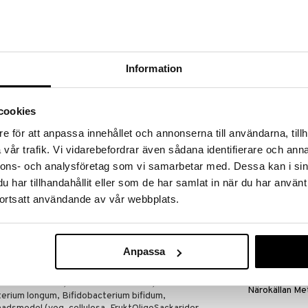
massa 31.8.2026 asti mutta ole nopea -
otteesi voivat päästä loppumaan!
i ale-löydöt »
Information
Elexir D3-vit
en eri bakteerikantaa yhdessä erittäin voimakkaan
idophilus DDS-1 kanssa. On monia muita Lactobacillus
ELEXIR PHARM
cookies
menomainen viihtyy erityisen hyvin suolistossa.
13,90
€
e för att anpassa innehållet och annonserna till användarna, tillh
rebioottien muodossa Frukto (FOS).
vår trafik. Vi vidarebefordrar även sådana identifierare och anna
nnons- och analysföretag som vi samarbetar med. Dessa kan i sin
kteerikantaa tarjoaa erittäin tehokkaan ravintolisän.
har tillhandahållit eller som de har samlat in när du har använt
maissia, vehnää tai gluteenia, ja kaikki ovat ei-GMO.
ortsatt användande av vår webbplats.
temperatur oåtkomligt för barn.
Anpassa
Lactobacillus casei, Lactobacillus plantarum,
illus rhamnosus, Lactobacillus brevis,
Närokällan Me
terium longum, Bifidobacterium bifidum,