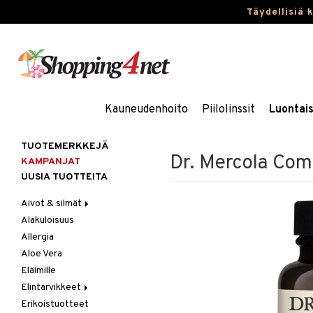
Täydellisiä 
Kauneudenhoito
Piilolinssit
Luontai
TUOTEMERKKEJÄ
Dr. Mercola Com
KAMPANJAT
UUSIA TUOTTEITA
Aivot & silmät
Alakuloisuus
Muisti
Allergia
Rasvahapot
Aloe Vera
Silmät
Eläimille
Elintarvikkeet
Erikoistuotteet
Hedelmät & pähkinät