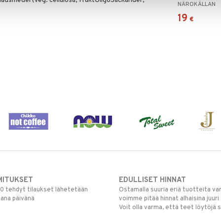
nadsmedel (veg. cellulosa, FruktOligoSackarider,
NÄROKÄLLAN
19
€
MITUKSET
EDULLISET HINNAT
00 tehdyt tilaukset lähetetään
Ostamalla suuria eriä tuotteita 
mana päivänä
voimme pitää hinnat alhaisina juuri
Voit olla varma, että teet löytöjä 