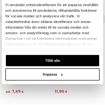
AST80-UA-20
Vi använder enhetsidentifierare för att anpassa innehållet
och annonserna till användarna, tillhandahålla funktioner
för sociala medier och analysera vår trafik. Vi
Suositut tuotteet
vidarebefordrar även sådana identifierare och annan
information från din enhet till de sociala medier och
annons- och analysföretag som vi samarbetar med.
Dessa kan i sin tur kombinera informationen med annan
information som du har tillhandahållit eller som de har
samlat in när du har använt deras tjänster. Du godkänner
våra cookies vid fortsatt användande av vår webbplats.
Tillåt alla
Saatavana useana vaihtoehtona
Anpassa
Simex Tuggtablett 80mg
Addeira GascolDuo
SIMEX
ADDEIRA
7,49
11,90
alk.
€
€