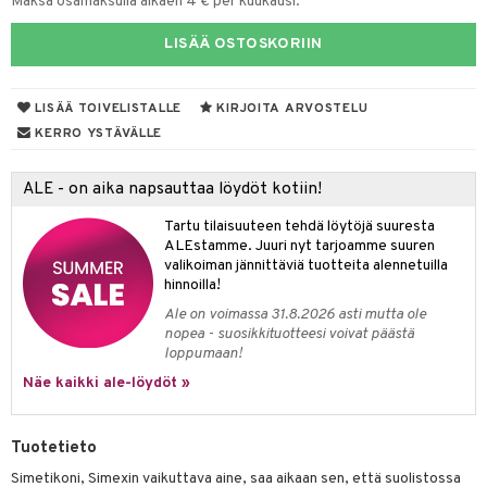
Maksa osamaksulla alkaen 4 € per kuukausi.
talovoiteet
mmastahnat
 Suolisto
asapaino
LISÄÄ OSTOSKORIIN
masväliharjat
uoto
kamat
paiden hoito
LISÄÄ TOIVELISTALLE
KIRJOITA ARVOSTELU
nit & Mineraalit
us
KERRO YSTÄVÄLLE
hyvinvointi
ALE - on aika napsauttaa löydöt kotiin!
kat
kyys ruoalle
visukat
toori-intoleranssi
inen & Kuume
Tartu tilaisuuteen tehdä löytöjä suuresta
ALEstamme. Juuri nyt tarjoamme suuren
vittäin
isukat
t & Mineraalit
kipu & Käheys
valikoiman jännittäviä tuotteita alennetuilla
hinnoilla!
& K
Ale on voimassa 31.8.2026 asti mutta ole
spalvelu
nopea - suosikkituotteesi voivat päästä
memittarit
iinit
loppumaan!
ksiä & vastauksia
va nenä
iinit
Näe kaikki ale-löydöt »
tuotetta
än vuoto & tukkoisuus
m
 verkkokaupasta
Tuotetieto
Simetikoni, Simexin vaikuttava aine, saa aikaan sen, että suolistossa