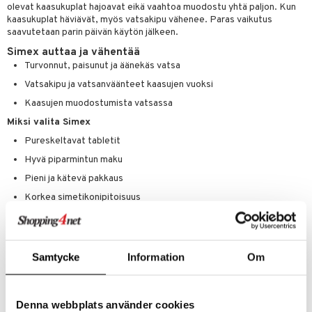
ium
olevat kaasukuplat hajoavat eikä vaahtoa muodostu yhtä paljon. Kun
kaasukuplat häviävät, myös vatsakipu vähenee. Paras vaikutus
tamiinit
saavutetaan parin päivän käytön jälkeen.
Simex auttaa ja vähentää
Turvonnut, paisunut ja äänekäs vatsa
Vatsakipu ja vatsanväänteet kaasujen vuoksi
Kaasujen muodostumista vatsassa
Miksi valita Simex
Pureskeltavat tabletit
Hyvä piparmintun maku
Pieni ja kätevä pakkaus
Korkea simetikonipitoisuus
Voidaan käyttää raskauden ja imetyksen aikana
Ainesosat
Simetikoni, glukoosi, sorbitoli, ksylitoli, piidioksidi, piparminttuaromi,
Samtycke
Information
Om
magnesiumstearaatti.
Denna webbplats använder cookies
Tuotenumero