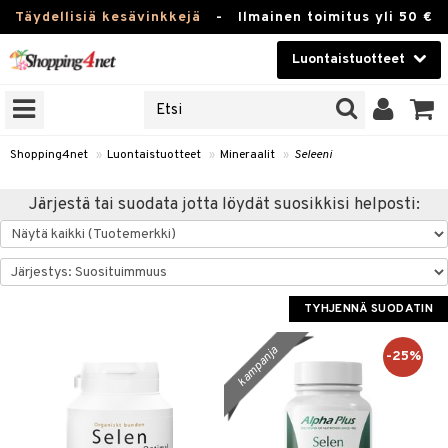
Täydellisiä kesävinkkejä
-
Ilmainen toimitus yli 50 €
Luontaistuotteet
ERKKEJÄ
Kauneudenhoito
JAT
UOTTEITA
Piilolinssit
Shopping4net
»
Luontaistuotteet
»
Mineraalit
»
Seleeni
Luontaistuotteet
silmät
Järjestä tai suodata jotta löydät suosikkisi helposti:
Apteekki
suus
apot
Fitness
Koti & Sisustus
TYHJENNÄ SUODATIN
Lelut, Lapsi & Vauva
kampanja
-25%
kkeet
Tuotemerkkejä
otteet
ät & pähkinät
Kampanjat
iho & kynnet
en