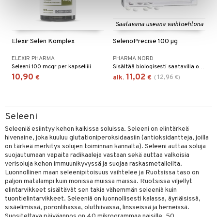
Saatavana useana vaihtoehtona
Elexir Selen Komplex
SelenoPrecise 100 µg
ELEXIR PHARMA
PHARMA NORD
Seleeni 100 mcgr per kapseliiii
Sisältää biologisesti saatavilla olevaa orgaanista selenometioniinia ja yli 20 muuta orgaanisesti sitoutunutta seleeniyhdistettä.
10,90
11,02
12,96
€
alk.
€
(
€
)
Seleeni
Seleeniä esiintyy kehon kaikissa soluissa. Seleeni on elintärkeä
hivenaine, joka kuuluu glutationiperoksidaasiin (antioksidantteja, joilla
on tärkeä merkitys solujen toiminnan kannalta). Seleeni auttaa soluja
suojautumaan vapaita radikaaleja vastaan sekä auttaa valkoisia
verisoluja kehon immuunikyvyssä ja suojaa raskasmetalleilta.
Luonnollinen maan seleenipitoisuus vaihtelee ja Ruotsissa taso on
paljon matalampi kuin monissa muissa maissa. Ruotsissa viljellyt
elintarvikkeet sisältävät sen takia vähemmän seleeniä kuin
tuontielintarvikkeet. Seleeniä on luonnollisesti kalassa, äyriäisissä,
sisäelimissä, poronlihassa, oluthiivassa, linsseissä ja herneissä.
Suositeltava päiväannos on 40 mikrogrammaa naisille, 50