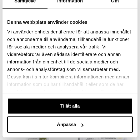
Samtycke
Information
Om
Denna webbplats använder cookies
Vi använder enhetsidentifierare för att anpassa innehållet
och annonserna till användarna, tillhandahålla funktioner
för sociala medier och analysera vår trafik. Vi
vidarebefordrar även sådana identifierare och annan
Ledins Selen Organiskt
SelenoPrecise
information från din enhet till de sociala medier och
LEDINS
PHARMA NORD
annons- och analysföretag som vi samarbetar med.
Seleeni on tärkeä normaaleille kynsille ja hiuksille. Seleeni auttaa immuniteettijärjestelmää ja kilpirauhasia toimimaan normaalisti. Jokainen tabletti sisältää 100 mcg orgaanista Seleeniä.
SelenoPrecise® sisältää orgaanista seleeniä sen aktiivisimpana muotona. Jokainen tabletti sisältää 200 mikrogrammaa helppoliukoista seleeniä.
Dessa kan i sin tur kombinera informationen med annan
6,93
8,92
10,49
€
€
(
€
)
information som du har tillhandahållit eller som de har
samlat in när du har använt deras tjänster. Du godkänner
våra cookies vid fortsatt användande av vår webbplats.
kampanja
-15%
Tillåt alla
Anpassa