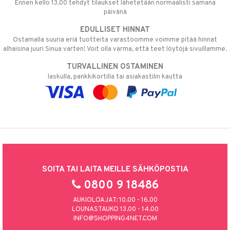
Ennen kello 13.00 tehdyt tilaukset lähetetään normaalisti samana
päivänä
EDULLISET HINNAT
Ostamalla suuria eriä tuotteita varastoomme voimme pitää hinnat
alhaisina juuri Sinua varten! Voit olla varma, että teet löytöjä sivuillamme.
TURVALLINEN OSTAMINEN
laskulla, pankkikortilla tai asiakastilin kautta
SOITA TAI LAITA MEILLE SÄHKÖPOSTIA
0800 9 18486
AUKIOLOAJAT: 10.00 - 16.00
LOUNASTAUKO 13.00 - 14.00
INFO@SHOPPING4NET.COM