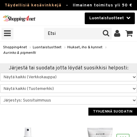
Täydellisiä kesävinkkejä
-
Ilmainen toimitus yli 50 €
Luontaistuotteet
ERKKEJÄ
Kauneudenhoito
JAT
UOTTEITA
Piilolinssit
Shopping4net
»
Luontaistuotteet
»
Hiukset, iho & kynnet
»
Aurinko & pigmentti
Luontaistuotteet
silmät
Järjestä tai suodata jotta löydät suosikkisi helposti:
Apteekki
suus
apot
Fitness
Koti & Sisustus
Lelut, Lapsi & Vauva
TYHJENNÄ SUODATIN
kkeet
Tuotemerkkejä
otteet
ät & pähkinät
Kampanjat
iho & kynnet
en