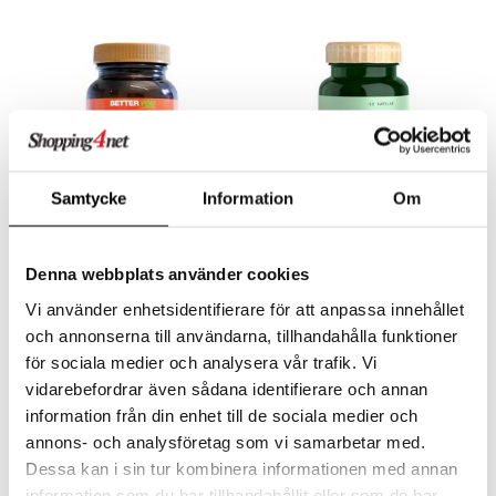
Samtycke
Information
Om
Better You Betakaroten
Great Earth Betakaroten
Denna webbplats använder cookies
100mg
BETTER YOU
GREAT EARTH
Vi använder enhetsidentifierare för att anpassa innehållet
Beetakaroteeni on karotenoidi, joka varastoituu ihon rasvakudokseen ja voi antaa luonnollisen, kevyen sävyn.
Sisältää 100 mg beetakaroteenia per kapseli luonnollisesta lähteestä Blakeslea trispora.
och annonserna till användarna, tillhandahålla funktioner
26,49
Seuraa
€
för sociala medier och analysera vår trafik. Vi
vidarebefordrar även sådana identifierare och annan
information från din enhet till de sociala medier och
annons- och analysföretag som vi samarbetar med.
Dessa kan i sin tur kombinera informationen med annan
information som du har tillhandahållit eller som de har