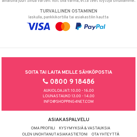
alhaisina juuri Sinua varten! Voit olla varma, että teet löytöjä sivuillamme.
TURVALLINEN OSTAMINEN
laskulla, pankkikortilla tai asiakastilin kautta
SOITA TAI LAITA MEILLE SÄHKÖPOSTIA
0800 9 18486
AUKIOLOAJAT: 10.00 - 16.00
LOUNASTAUKO 13.00 - 14.00
INFO@SHOPPING4NET.COM
ASIAKASPALVELU
OMA PROFIILI
KYSYMYKSIÄ & VASTAUKSIA
OLEN UNOHTANUT ASIAKASTIETONI
OTA YHTEYTTÄ