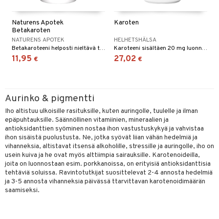
Naturens Apotek
Karoten
Betakaroten
NATURENS APOTEK
HELHETSHÄLSA
Betakaroteeni helposti nieltävä tablettina sisältäen 25 mg betakaroteenia.
Karoteeni sisältäen 20 mg luonnollista betakaroteenia Dunaliella salina levästä. Kasviperäinen kapseli on valmistettu selluloosasta.
11,95
27,02
€
€
Aurinko & pigmentti
Iho altistuu ulkoisille rasituksille, kuten auringolle, tuulelle ja ilman
epäpuhtauksille. Säännöllinen vitamiinien, mineraalien ja
antioksidanttien syöminen nostaa ihon vastustuskykyä ja vahvistaa
ihon sisäistä puolustusta. Ne, jotka syövät liian vähän hedelmiä ja
vihanneksia, altistavat itsensä alkoholille, stressille ja auringolle, iho on
usein kuiva ja he ovat myös alttiimpia sairauksille. Karotenoideilla,
joita on luonnostaan esim. porkkanoissa, on erityisiä antioksidanttisia
tehtäviä soluissa. Ravintotutkijat suosittelevat 2-4 annosta hedelmiä
ja 3-5 annosta vihanneksia päivässä ttarvittavan karotenoidimäärän
saamiseksi.