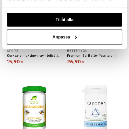
samlat in när du har använt deras tjänster. Du godkänner
våra cookies vid fortsatt användande av vår webbplats.
Tillåt alla
Anpassa
Upgrit Betakaroten 50 mg
Better You Premium Sol
50k
UPGRIT
BETTER YOU
Korkea-annoksinen ravintolisä, joka sisältää luonnollista beetakaroteenia – kasvipohjainen A-vitamiinin esiaste.
Premium Sol Better You:lta on huolellisesti koottu tuote, joka tukee ihoa ja antaa sille luonnollisen kultaisen sävyn.
15,90
26,90
€
€