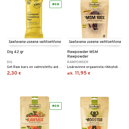
eco
n
uuri
 verkkokaupasta
ndra
neraalit
uskyky
Saatavana useana vaihtoehtona
Saatavana useana vaihtoehtona
Dig 42 gr
Rawpowder MSM
Rawpowder
DIG
RAWPOWDER
Get Raw bars on valmistettu aidoista hedelmistä ja pähkinöistä.
Lisäravinne orgaanista rikkiyhdistettä jota on luonnostaan kehossa.
2,30
11,95
€
alk.
€
eco