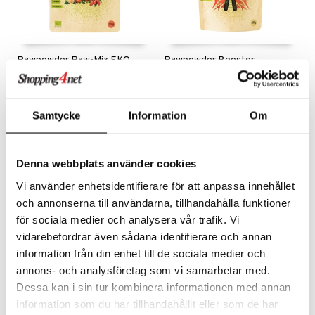
Rawpowder Raw-Mix EKO
Rawpowder Booster
RAWPOWDER
RAWPOWDER
Ihana sekoitus raw-marjoja ja kaakao Nibsejä. Hyvä ja ravitseva välipala!
Loistava vitamiinilisä kestäen koko päivän ja vahvistaen vastustuskykyäsi.
24,01
Seuraa
€
Samtycke
Information
Om
Denna webbplats använder cookies
Vi använder enhetsidentifierare för att anpassa innehållet
eco
eco
och annonserna till användarna, tillhandahålla funktioner
för sociala medier och analysera vår trafik. Vi
vidarebefordrar även sådana identifierare och annan
information från din enhet till de sociala medier och
annons- och analysföretag som vi samarbetar med.
Saatavana useana vaihtoehtona
Dessa kan i sin tur kombinera informationen med annan
information som du har tillhandahållit eller som de har
Rawpowder Chia frö EKO
Rawpowder Röd Maca