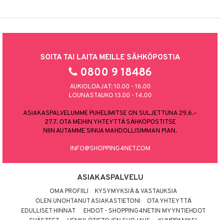
SOITA TAI LAITA MEILLE SÄHKÖPOSTIA
0800 9 18486
AUKIOLOAJAT: 10.00 - 16.00
LOUNASTAUKO 13.00 - 14.00
ASIAKASPALVELUMME PUHELIMITSE ON SULJETTUNA 29.6.–
27.7. OTA MEIHIN YHTEYTTÄ SÄHKÖPOSTITSE
NIIN AUTAMME SINUA MAHDOLLISIMMAN PIAN.
INFO@SHOPPING4NET.COM
ASIAKASPALVELU
OMA PROFIILI
KYSYMYKSIÄ & VASTAUKSIA
OLEN UNOHTANUT ASIAKASTIETONI
OTA YHTEYTTÄ
EDULLISET HINNAT
EHDOT - SHOPPING4NETIN MYYNTIEHDOT