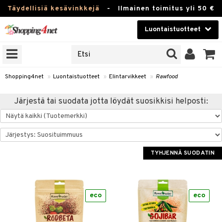
Täydellisiä kesävinkkejä
-
Ilmainen toimitus yli 50 €
Luontaistuotteet
ERKKEJÄ
Kauneudenhoito
JAT
UOTTEITA
Piilolinssit
Shopping4net
»
Luontaistuotteet
»
Elintarvikkeet
»
Rawfood
Luontaistuotteet
silmät
Järjestä tai suodata jotta löydät suosikkisi helposti:
Apteekki
suus
apot
Fitness
Koti & Sisustus
TYHJENNÄ SUODATIN
Lelut, Lapsi & Vauva
kkeet
Tuotemerkkejä
eco
eco
ät & pähkinät
Kampanjat
en