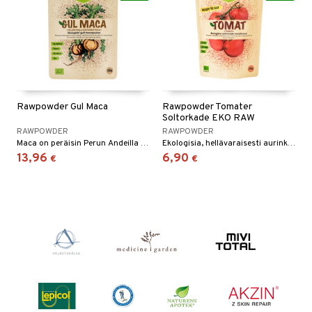
Rawpowder Gul Maca
Rawpowder Tomater
Soltorkade EKO RAW
RAWPOWDER
RAWPOWDER
Maca on peräisin Perun Andeilla sijaitsevasta kasvista. Se tunnetaan yleisesti Perun ginsenginä.
Ekologisia, hellävaraisesti aurinkokuivattuja kypsiä tomaatteja.
13,96
6,90
€
€