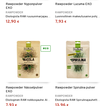
Rawpowder Nyponpulver
Rawpowder Lucuma EKO
EKO
RAWPOWDER
RAWPOWDER
otteet
Ekologista RAW ruusunmarjajauhetta kokonaisista marjoista, alkuperämaa Chile.
Luonnollinen makeutusaine pohjautuen perulaiseen lucuma-hedelmään.
12,90
7,93
€
€
iho & kynnet
hygienia
 & pigmentti
hdistaminen
t
osuoja
eco
ersun-tuotteet
lisät
tuotteet
inkovoiteet
en hoito
to
let
nhoito
apot
koistuotteet
t
tuotteet
nit &mineraalit
hanen
toaineet
 jalat
m
Rawpowder Nässelpulver
Rawpowder Spirulina pulver
mpoot
kojen hoito
 lihakset
en hoito
lisät
EKO
RAWPOWDER
RAWPOWDER
ien hoito
koistuotteet
udottaminen
 halu
ium
lisät
Ekologinen RAW nokkosjauhe. Alkuperäismaa Unkari.
Ekologista RAW Spirulinajauhetta - ravinteikasta mikrolevää!
7,93
13,96
€
€