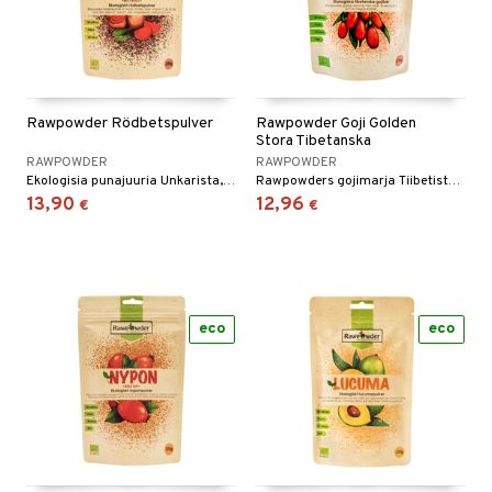
& leivonta
t
s
Rawpowder Rödbetspulver
Rawpowder Goji Golden
Stora Tibetanska
usaineet
RAWPOWDER
RAWPOWDER
et & liemet
Ekologisia punajuuria Unkarista, kuivattuja ja jauhettuja. 100% puhdas luonnontuote.
Rawpowders gojimarja Tiibetistä on myyntimenestys!
13,90
12,96
€
€
rasva
ä- & siementahnoja
eco
eco
t
od
s