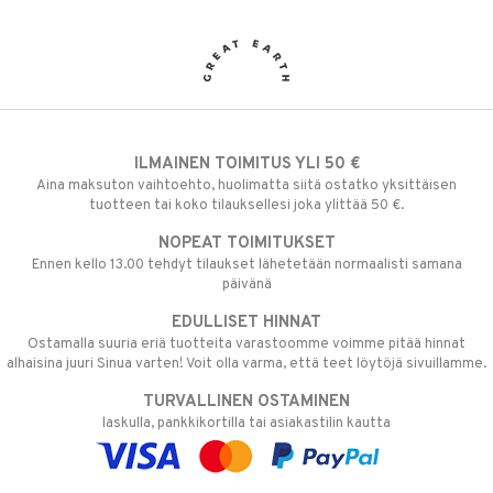
ILMAINEN TOIMITUS YLI 50 €
Aina maksuton vaihtoehto, huolimatta siitä ostatko yksittäisen
tuotteen tai koko tilauksellesi joka ylittää 50 €.
NOPEAT TOIMITUKSET
Ennen kello 13.00 tehdyt tilaukset lähetetään normaalisti samana
päivänä
EDULLISET HINNAT
Ostamalla suuria eriä tuotteita varastoomme voimme pitää hinnat
alhaisina juuri Sinua varten! Voit olla varma, että teet löytöjä sivuillamme.
TURVALLINEN OSTAMINEN
laskulla, pankkikortilla tai asiakastilin kautta