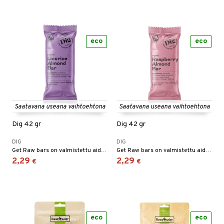
eco
eco
Saatavana useana vaihtoehtona
Saatavana useana vaihtoehtona
Dig 42 gr
Dig 42 gr
DIG
DIG
Get Raw bars on valmistettu aidoista hedelmistä ja pähkinöistä.
Get Raw bars on valmistettu aidoista hedelmistä ja pähkinöistä.
2,29
2,29
€
€
eco
eco