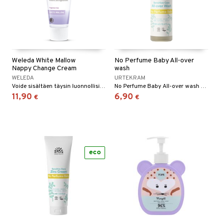
Weleda White Mallow
No Perfume Baby All-over
Nappy Change Cream
wash
WELEDA
URTEKRAM
Voide sisältäen täysin luonnollisia ainesosia, erityisesti kehitetty lapsen herkälle iholle.
No Perfume Baby All-over wash on mieto saippua, jota voidaan käyttää sekä hiuksiin että vartalolle.
11,90
6,90
€
€
eco