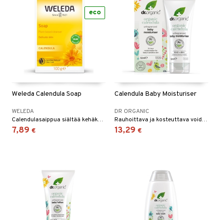
eco
Weleda Calendula Soap
Calendula Baby Moisturiser
WELEDA
DR ORGANIC
Calendulasaippua siältää kehäkukka- ja kamomilauutetta ja sopii erityisesti herkälle iholle. Sillä on hoitava vaikutus ja mieto tuoksu. Sopii sekä aikuisille että lapsille.
Rauhoittava ja kosteuttava voide vauvoille ja lapsille
7,89
13,29
€
€