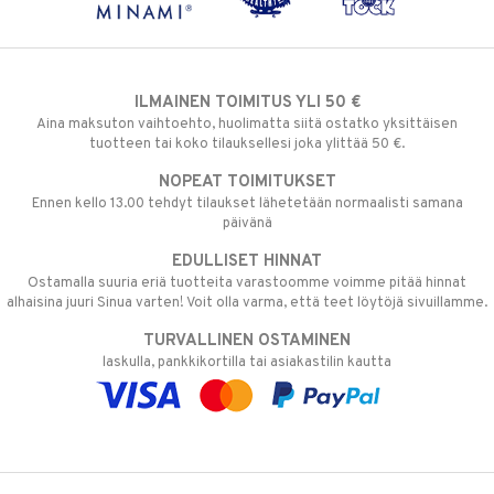
ILMAINEN TOIMITUS YLI 50 €
Aina maksuton vaihtoehto, huolimatta siitä ostatko yksittäisen
tuotteen tai koko tilauksellesi joka ylittää 50 €.
NOPEAT TOIMITUKSET
Ennen kello 13.00 tehdyt tilaukset lähetetään normaalisti samana
päivänä
EDULLISET HINNAT
Ostamalla suuria eriä tuotteita varastoomme voimme pitää hinnat
alhaisina juuri Sinua varten! Voit olla varma, että teet löytöjä sivuillamme.
TURVALLINEN OSTAMINEN
laskulla, pankkikortilla tai asiakastilin kautta