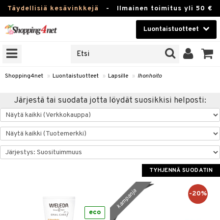
Täydellisiä kesävinkkejä
-
Ilmainen toimitus yli 50 €
Luontaistuotteet
ERKKEJÄ
Kauneudenhoito
JAT
UOTTEITA
Piilolinssit
Shopping4net
»
Luontaistuotteet
»
Lapsille
»
Ihonhoito
Luontaistuotteet
silmät
Järjestä tai suodata jotta löydät suosikkisi helposti:
Apteekki
suus
apot
Fitness
Koti & Sisustus
TYHJENNÄ SUODATIN
Lelut, Lapsi & Vauva
kkeet
kampanja
Tuotemerkkejä
-20%
otteet
ät & pähkinät
Kampanjat
eco
iho & kynnet
en