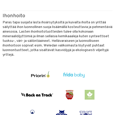
Ihonhoito
Paras tapa suojata lasta ihoärsytyksiltä ja kuivalta iholta on yrittää
säilyttää ihon luonnollinen suoja lisäämällä kosteuttavia ja pehmentäviä
ainesosia. Lasten ihonhoitotuotteiden tulee olla kokonaan
mineraaliöljyttömiä ja ilman sellaisia kemikaaaleja kuten synteettiset
tuoksu-, väri- ja säilöntäaineet. Hellävaraiseen ja luonnolliseen
ihonhoitoon sopivat esim. Weledan valikoimasta löytyvät puhtaat
luonnontuotteet, jotka sisältävät kasviöljyjä ja ekologisesti viljeltyjä
yrttejä.