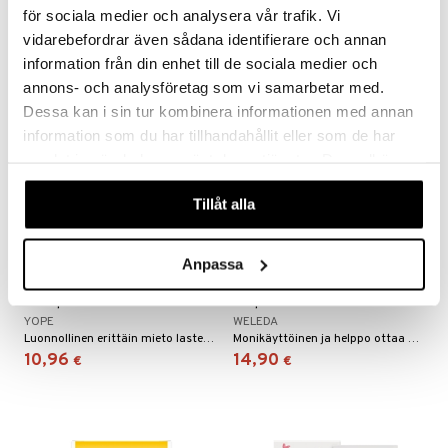
10,96
10,96
€
€
för sociala medier och analysera vår trafik. Vi
vidarebefordrar även sådana identifierare och annan
information från din enhet till de sociala medier och
annons- och analysföretag som vi samarbetar med.
Dessa kan i sin tur kombinera informationen med annan
eco
information som du har tillhandahållit eller som de har
samlat in när du har använt deras tjänster. Du godkänner
våra cookies vid fortsatt användande av vår webbplats.
Tillåt alla
Anpassa
YOPE Easy Washing
Weleda Calendula All
Shampoo For Kids
Purpose Balm
YOPE
WELEDA
Luonnollinen erittäin mieto lasten shampoo
Monikäyttöinen ja helppo ottaa mukaan liikkeelle. Vedetön, alkoholiton ja hajusteeton. Kehitetty yhteistyössä kätilöiden kanssa, vegaaninen.
10,96
14,90
€
€