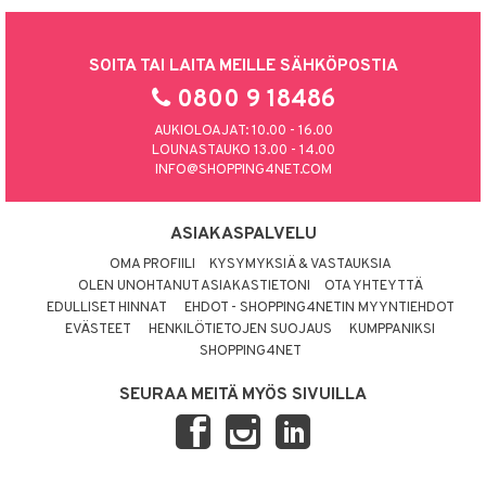
SOITA TAI LAITA MEILLE SÄHKÖPOSTIA
0800 9 18486
AUKIOLOAJAT: 10.00 - 16.00
LOUNASTAUKO 13.00 - 14.00
INFO@SHOPPING4NET.COM
ASIAKASPALVELU
OMA PROFIILI
KYSYMYKSIÄ & VASTAUKSIA
OLEN UNOHTANUT ASIAKASTIETONI
OTA YHTEYTTÄ
EDULLISET HINNAT
EHDOT - SHOPPING4NETIN MYYNTIEHDOT
EVÄSTEET
HENKILÖTIETOJEN SUOJAUS
KUMPPANIKSI
SHOPPING4NET
SEURAA MEITÄ MYÖS SIVUILLA