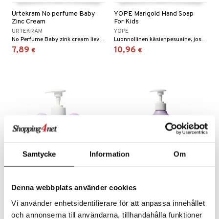
Urtekram No perfume Baby
YOPE Marigold Hand Soap
Zinc Cream
For Kids
URTEKRAM
YOPE
No Perfume Baby zink cream lievittää punoittavaa ihoa ja ärsytystä mm. aloe veran, sheavoin ja helokkiöljyn avulla.
Luonnollinen käsienpesuaine, jossa on ihana hunajan tuoksu.
7,89
10,96
€
€
Samtycke
Information
Om
YOPE Jasmine Hand Soap
YOPE Cranberry &
Denna webbplats använder cookies
For Kids
Lavender Shower Gel For
Kids
Vi använder enhetsidentifierare för att anpassa innehållet
YOPE
YOPE
Luonnollinen käsienpesuaine jasmiinin tuoksulla – täydellinen myös herkälle iholle!
Luonnollinen suihkugeeli lapsille ja herkälle iholle
och annonserna till användarna, tillhandahålla funktioner