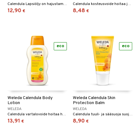
n
uuri
Calendula Lapsiöljy on hajustamaton, hoitaa ja suojaa herkkää lapsen ihoa luonnollisella tavalla. Öljy on ihanteellinen jokapäiväiseen käyttöön, lapsen hierontaan, ja vaippa-alueen puhdistamiseen.
Calendula kosteusvoide hoitaa ja suojaa vauvasi herkkää ihoa luonnollisella tavalla.
 verkkokaupasta
12,90
8,48
€
€
ndra
neraalit
uskyky
eco
eco
Weleda Calendula Body
Weleda Calendula Skin
Lotion
Protection Balm
WELEDA
WELEDA
Calendula vartalovoide hoitaa herkkää ihoa luonnollisella tavalla ja antaa sille kosteutta.
Calendula tuuli- ja sääsuoja suojaa herkkää ihoa kasvoissa kylmältä, tuulelta ja kovalta säältä. Puhdas mehiläisvaha ja hellävarainen villarasva suojaa ihoa kuivumiselta häiritsemättä ihon hengityskykyä.
13,91
8,90
€
€