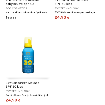
eco cosmetics solkräm
EVY Sunscreen Mousse
baby neutral spf 50
SPF 50 kids
ECO COSMETICS
EVY TECHNOLOGY
Neutraali aurinkovoide fysikaalisella suodattimella, suojaten UVA- ja UVB-säteiltä. Vedenkestävä.
EVY Kids sopii koko perheelle ja se antaa intensiivisen, vedenpitävän aurinkosuojan.
24,90
Seuraa
€
EVY Sunscreen Mousse
SPF 30 kids
EVY TECHNOLOGY
Sopii alkaen 6-v ja henkilöille, joilla on erityisen herkkä iho auringolle.
24,90
€