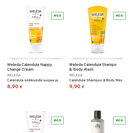
eco
eco
Weleda Calendula Nappy
Weleda Calendula Shampo
Change Cream
& Body Wash
WELEDA
WELEDA
Calendula sinkkivoide suojaa ja hoitaa vaippa-alueen arkaa ihoa luonnollisella tavalla. Suojaa ihoa ärtymiseltä ja lieventää ärtymisen oireita.
Calendula Shampoo & Body Wash puhdistaa miedosti ja pehmentää lapsen ihoa ja hiuksia kirvelemättä silmissä. Ekologisesti viljellyn kehäkukan uute rauhoittaa ihoa ja hiuspohjaa. Ei sisällä synteettisiä hajusteita, väri- eikä säilöntäaineita eikä mineraaliöljyjä. Dermatologisesti testattu erityisen herkällä iholla.
8,90
9,90
€
€
eco
eco