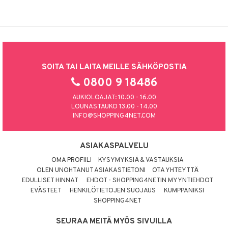
SOITA TAI LAITA MEILLE SÄHKÖPOSTIA
0800 9 18486
AUKIOLOAJAT: 10.00 - 16.00
LOUNASTAUKO 13.00 - 14.00
INFO@SHOPPING4NET.COM
ASIAKASPALVELU
OMA PROFIILI
KYSYMYKSIÄ & VASTAUKSIA
OLEN UNOHTANUT ASIAKASTIETONI
OTA YHTEYTTÄ
EDULLISET HINNAT
EHDOT - SHOPPING4NETIN MYYNTIEHDOT
EVÄSTEET
HENKILÖTIETOJEN SUOJAUS
KUMPPANIKSI
SHOPPING4NET
SEURAA MEITÄ MYÖS SIVUILLA