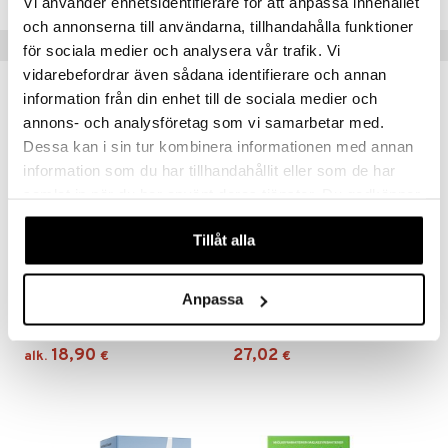
Vi använder enhetsidentifierare för att anpassa innehållet
och annonserna till användarna, tillhandahålla funktioner
Suositut tuotteet
för sociala medier och analysera vår trafik. Vi
vidarebefordrar även sådana identifierare och annan
information från din enhet till de sociala medier och
annons- och analysföretag som vi samarbetar med.
Dessa kan i sin tur kombinera informationen med annan
information som du har tillhandahållit eller som de har
samlat in när du har använt deras tjänster. Du godkänner
våra cookies vid fortsatt användande av vår webbplats.
Tillåt alla
Saatavana useana vaihtoehtona
Anpassa
Probioplex
ProBion Daily
HELHETSHÄLSA
PROBION
18,90
27,02
alk.
€
€