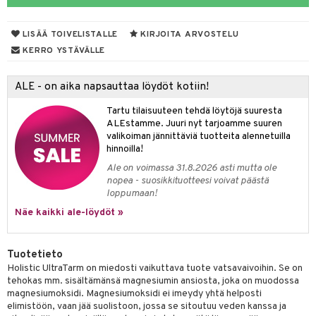
yt
verisuonet
ie
t
ood
LISÄÄ TOIVELISTALLE
KIRJOITA ARVOSTELU
talon kuorinta
 terveydenhuoltoa
poltto
rolia alentavat
KERRO YSTÄVÄLLE
talovoiteet
uolisto
rasvahapot
ta
ALE - on aika napsauttaa löydöt kotiin!
hiuspuu
ostuttimet
uutta säätelevät
Tartu tilaisuuteen tehdä löytöjä suuresta
riset rasvahapot
evitys
t
ALEstamme. Juuri nyt tarjoamme suuren
valikoiman jännittäviä tuotteita alennetuilla
nia vahvistavat
hinnoilla!
Ale on voimassa 31.8.2026 asti mutta ole
apia
tus
nopea - suosikkituotteesi voivat päästä
loppumaan!
ulatus
Näe kaikki ale-löydöt »
to
inen
Tuotetieto
Holistic UltraTarm on miedosti vaikuttava tuote vatsavaivoihin. Se on
t
iini
tehokas mm. sisältämänsä magnesiumin ansiosta, joka on muodossa
magnesiumoksidi. Magnesiumoksidi ei imeydy yhtä helposti
 energiaa
 & helpottava
 & K
elimistöön, vaan jää suolistoon, jossa se sitoutuu veden kanssa ja