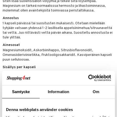
siten lisää suolensisällön volyymia ja tekee siitä löysempää.
& nenä & kurkku
idantit
g
spalvelu
Magnesium on tärkeä normaalisssa hermosto ja lihastoiminnassa,
molemmat ollen avaintekijöitä toimivassa peristaltiikassa.
iinit
ksiä & vastauksia
Annostus
puli
iinit
1 kapseli päivässä tai suositusten mukaisesti. Otetaan mielellään
tuotetta
tyhjään vatsaan yhdessä 1-2 lasillisella appelsiinimehua/sitruunavettä
n
uuri
tai vettä. Juo riittävästi vettä päivän aikana. Suositeltu annostusta ei
 verkkokaupasta
tule ylittää.
ndra
Ainesosat
neraalit
uskyky
Magnesiumoksidit, Askorbiinihappo, Sitrusbioflavonoidit,
Omenasiideriviinietikka, Fruktooligosakkaridit. Kasviperäinen kapseli
puun selluloosaa.
Sisällys per kapseli
Magnesium
283,5 mg
C-vitamiini
80 mg
Sitrusbioflavonoidit
10 mg
Omenasiideriviinietikka
10 mg
Samtycke
Information
Om
Fruktooligosakkaridit (FOS)
2 mg
Tuotenumero
Denna webbplats använder cookies
HU006-HL-90