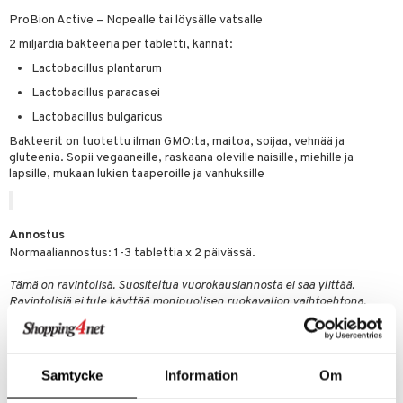
& nenä & kurkku
idantit
g
spalvelu
ProBion Active – Nopealle tai löysälle vatsalle
iinit
2 miljardia bakteeria per tabletti, kannat:
ksiä & vastauksia
Lactobacillus plantarum
puli
iinit
tuotetta
Lactobacillus paracasei
n
uuri
 verkkokaupasta
Lactobacillus bulgaricus
ndra
Bakteerit on tuotettu ilman GMO:ta, maitoa, soijaa, vehnää ja
gluteenia. Sopii vegaaneille, raskaana oleville naisille, miehille ja
neraalit
uskyky
lapsille, mukaan lukien taaperoille ja vanhuksille
Annostus
Normaaliannostus: 1-3 tablettia x 2 päivässä.
Tämä on ravintolisä. Suositeltua vuorokausiannosta ei saa ylittää.
Ravintolisiä ei tule käyttää monipuolisen ruokavalion vaihtoehtona.
Säilytettävä pienten lasten ulottumattomissa.
Ainesosat
2 miljardia elävää maitohappobakteeria per tabletti Lactobacillus
Samtycke
Information
Om
plantarum, Lactobacillus casei ja Lactobacillus bulgaricus sekä inuliinia,
ksantaania ja kasvipohjaista magnesiumstearaattia RSPO. ProBion