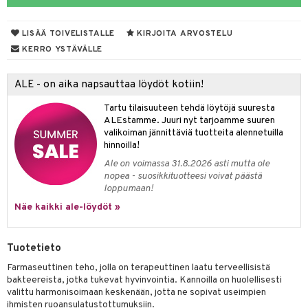
yt
verisuonet
ie
t
ood
LISÄÄ TOIVELISTALLE
KIRJOITA ARVOSTELU
talon kuorinta
 terveydenhuoltoa
poltto
rolia alentavat
KERRO YSTÄVÄLLE
talovoiteet
uolisto
rasvahapot
ta
ALE - on aika napsauttaa löydöt kotiin!
hiuspuu
ostuttimet
uutta säätelevät
Tartu tilaisuuteen tehdä löytöjä suuresta
riset rasvahapot
evitys
t
ALEstamme. Juuri nyt tarjoamme suuren
valikoiman jännittäviä tuotteita alennetuilla
nia vahvistavat
hinnoilla!
Ale on voimassa 31.8.2026 asti mutta ole
apia
tus
nopea - suosikkituotteesi voivat päästä
loppumaan!
ulatus
Näe kaikki ale-löydöt »
to
inen
Tuotetieto
t
iini
Farmaseuttinen teho, jolla on terapeuttinen laatu terveellisistä
bakteereista, jotka tukevat hyvinvointia. Kannoilla on huolellisesti
 energiaa
 & helpottava
 & K
valittu harmonisoimaan keskenään, jotta ne sopivat useimpien
ihmisten ruoansulatustottumuksiin.