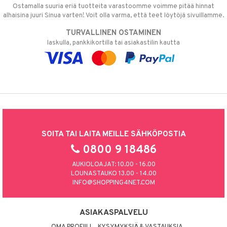
Ostamalla suuria eriä tuotteita varastoomme voimme pitää hinnat
alhaisina juuri Sinua varten! Voit olla varma, että teet löytöjä sivuillamme.
TURVALLINEN OSTAMINEN
laskulla, pankkikortilla tai asiakastilin kautta
SOITA TAI LAITA MEILLE SÄHKÖPOSTIA
0800 9 18486
AUKIOLOAJAT: 10.00 - 16.00
LOUNASTAUKO 13.00 - 14.00
INFO@SHOPPING4NET.COM
ASIAKASPALVELU
OMA PROFIILI
KYSYMYKSIÄ & VASTAUKSIA