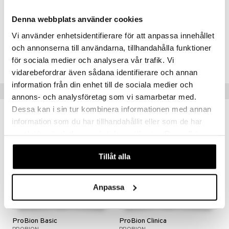
active on vapaa MAITOSOKERISTA. Maitohappobakteerit on viljelty
ilman MAIDON tai SOIJAN lisäystä.
Denna webbplats använder cookies
Vi använder enhetsidentifierare för att anpassa innehållet
Tuotenumero
och annonserna till användarna, tillhandahålla funktioner
HPBAC-WS-150
för sociala medier och analysera vår trafik. Vi
vidarebefordrar även sådana identifierare och annan
information från din enhet till de sociala medier och
Vinkkejä sinulle
annons- och analysföretag som vi samarbetar med.
Dessa kan i sin tur kombinera informationen med annan
-27%
information som du har tillhandahållit eller som de har
samlat in när du har använt deras tjänster. Du godkänner
våra cookies vid fortsatt användande av vår webbplats.
Tillåt alla
Anpassa
ProBion Basic
ProBion Clinica