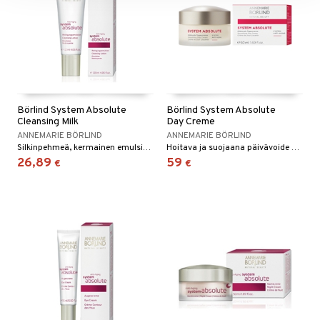
Börlind System Absolute
Börlind System Absolute
Cleansing Milk
Day Creme
ANNEMARIE BÖRLIND
ANNEMARIE BÖRLIND
Silkinpehmeä, kermainen emulsio, kosteutta sitovalla ominaisuudella joka puhdistaa miedosti ja tehokkaasti kuivaamatta ihoa. Aikuiselle iholle jossa on ryppyjä.
Hoitava ja suojaana päivävoide aikuiselle iholle, sisältäen liposomeja ja nanopartikkeleita jotka kohdistuvat ryppyihin sisältäpäin. Sisältää luonnollisen aurinkosuojan joka vastaa tasoa SPF 4.
26,89
59
€
€