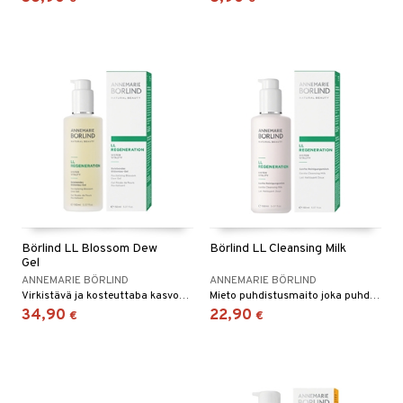
Börlind LL Blossom Dew
Börlind LL Cleansing Milk
Gel
ANNEMARIE BÖRLIND
ANNEMARIE BÖRLIND
Virkistävä ja kosteuttaba kasvogeeli aloeveralla, etenkin normaalille ja kuivalle iholle 30+ vuotiaille.
Mieto puhdistusmaito joka puhdistaa tehokkaasti liasta, meikistä ja vesiliukoisesta maskarasta. Kuivalle ja normaalille iholle.
34,90
22,90
€
€