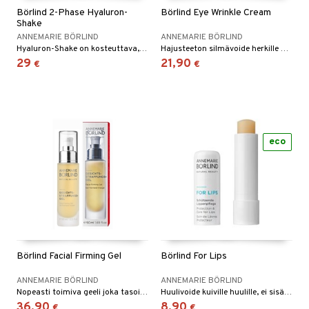
Börlind 2-Phase Hyaluron-
Börlind Eye Wrinkle Cream
yt
verisuonet
ie
t
ood
Shake
ANNEMARIE BÖRLIND
ANNEMARIE BÖRLIND
talon kuorinta
 terveydenhuoltoa
poltto
rolia alentavat
Hyaluron-Shake on kosteuttava, pehmentävä ja uudistava kaksivaiheinen kasvoöljy
Hajusteeton silmävoide herkille alueille silmän ympärillä antaen kosteutta ja ravitoa tehden ihosta sileän ja pehmeän.
29
21,90
€
€
talovoiteet
uolisto
rasvahapot
ta
inen
hiuspuu
ostuttimet
uutta säätelevät
t
riset rasvahapot
evitys
t
iini
eco
 energiaa
nia vahvistavat
 & helpottava
 & K
apia
tus
& nenä & kurkku
idantit
g
spalvelu
ulatus
iinit
ksiä & vastauksia
o
puli
iinit
tuotetta
n
uuri
 verkkokaupasta
Börlind Facial Firming Gel
Börlind For Lips
ndra
ANNEMARIE BÖRLIND
ANNEMARIE BÖRLIND
neraalit
uskyky
Nopeasti toimiva geeli joka tasoittaa ihoa tehden siitä pehmeän ja sileän. Vähentää punoitusta iholla.
Huulivoide kuiville huulille, ei sisällä mineraaliöljyjä.
36,90
8,90
€
€