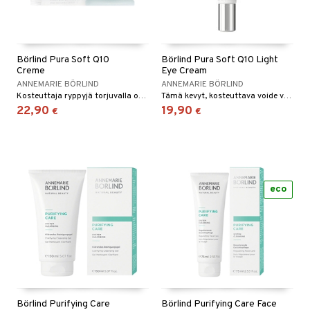
Börlind Pura Soft Q10
Börlind Pura Soft Q10 Light
Creme
Eye Cream
ANNEMARIE BÖRLIND
ANNEMARIE BÖRLIND
Kosteuttaja ryppyjä torjuvalla ominaisuudella sinulle joka haluaa vain yhden voiteen. Purasoft Q10 crème antaa kosteutta, suojaa ja hoitaa ihoasi tehokkaasti 24 tuntiä päivässä. Sopii sekä naisille että miehille. Huomaamaton, raikas tuoksu.
Tämä kevyt, kosteuttava voide vähentää ryppyjä ja hienoja juonteita koentsyymi Q10:n ansiosta.
22,90
19,90
€
€
eco
Börlind Purifying Care
Börlind Purifying Care Face