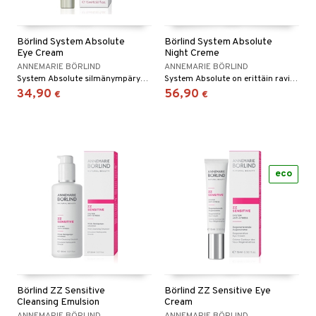
Börlind System Absolute
Börlind System Absolute
Eye Cream
Night Creme
ANNEMARIE BÖRLIND
ANNEMARIE BÖRLIND
System Absolute silmänympärysvoide on erityisen hoitava herkälle silmänympärysalueelle.
System Absolute on erittäin ravitseva ja syvävaikutteinen yövoide.
34,90
56,90
€
€
eco
Börlind ZZ Sensitive
Börlind ZZ Sensitive Eye
Cleansing Emulsion
Cream