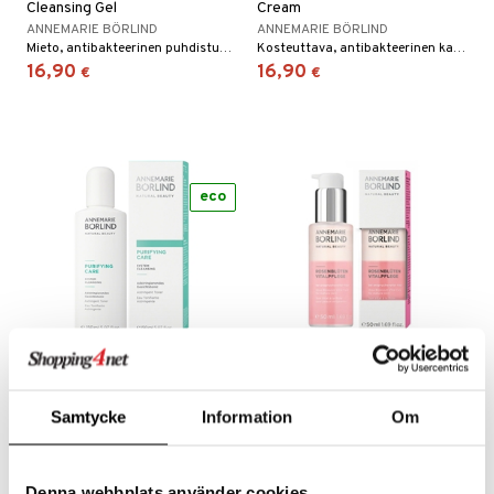
Cleansing Gel
Cream
ANNEMARIE BÖRLIND
ANNEMARIE BÖRLIND
Mieto, antibakteerinen puhdistusgeeli joka puhdistaa syvältä. Iholle jossa on finnejä ja ihomatoja.
Kosteuttava, antibakteerinen kasvovoide iholle jolla on finnejä ja ihomatoja.
16,90
16,90
€
€
eco
Börlind Purifying Care
Börlind Rose Blossom Vital
Toner
Care
Samtycke
Information
Om
ANNEMARIE BÖRLIND
ANNEMARIE BÖRLIND
kasvovesi iholle jossa on finnejä ja ihomatoja. Antaa heti raikkaan tunteen.
Kasvoöljy, joka suojaa ihoa ympäristöön liittyvältä ennenaikaiselta ikääntymiseltä.
16,90
29,89
€
€
Denna webbplats använder cookies