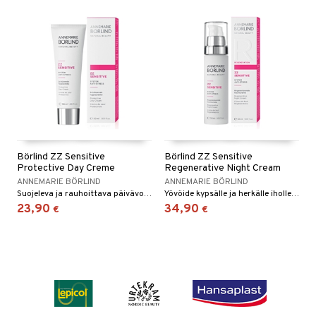
Börlind ZZ Sensitive
Börlind ZZ Sensitive
Protective Day Creme
Regenerative Night Cream
ANNEMARIE BÖRLIND
ANNEMARIE BÖRLIND
Suojeleva ja rauhoittava päivävoide, ei sisällä säilöntäaineita, väriaineita eikä hajusteita. Sisältää luonnollisen aurinkosuojan joka vastaa tasoa SPF 4. herkälle iholle.
Yövöide kypsälle ja herkälle iholle, joka tarvitsee uudistumista.
23,90
34,90
€
€