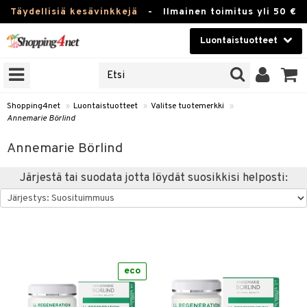
Täydellisiä kesävinkkejä
-
Ilmainen toimitus yli 50 €
Luontaistuotteet
ERKKEJÄ
Kauneudenhoito
JAT
UOTTEITA
Piilolinssit
Shopping4net
»
Luontaistuotteet
»
Valitse tuotemerkki
»
Annemarie Börlind
Luontaistuotteet
silmät
Annemarie Börlind
Apteekki
suus
Järjestä tai suodata jotta löydät suosikkisi helposti:
apot
Fitness
Koti & Sisustus
Lelut, Lapsi & Vauva
kkeet
Tuotemerkkejä
eco
otteet
ät & pähkinät
Kampanjat
iho & kynnet
en