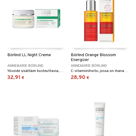
Börlind LL Night Creme
Börlind Orange Blossom
Energizer
ANNEMARIE BÖRLIND
ANNEMARIE BÖRLIND
Yövoide sisältäen kosteuttavia, hoitavia ja jälleenrakentavia ominaisuuksi jotka hidastavat ikääntymisen merkkejä. Luonnolliset raaka-aineet antavat iholle takaisin sen oustavuuden ja hohdon. Aikuiselle iholle, kuivasta normaaliin ihotyyppiin.
C-vitamiinihoito, jossa on ihana kesän tuoksu ja joka antaa iholle elinvoimaa ja hehkua.
32,91
28,90
€
€