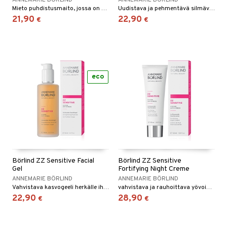
ANNEMARIE BÖRLIND
ANNEMARIE BÖRLIND
Mieto puhdistusmaito, jossa on rauhoittavia, lievittäviä ja tasapainottavia ainesosia.
Uudistava ja pehmentävä silmävoide herkälle iholle.
21,90
22,90
€
€
eco
Börlind ZZ Sensitive Facial
Börlind ZZ Sensitive
Gel
Fortifying Night Creme
ANNEMARIE BÖRLIND
ANNEMARIE BÖRLIND
Vahvistava kasvogeeli herkälle iholle.
vahvistava ja rauhoittava yövoide joka ei sisällä säilöntäaineita, väriaineita ja hajusteita. Herkälle iholle.
22,90
28,90
€
€