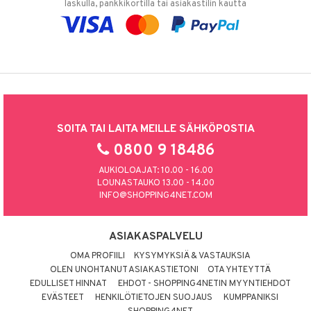
laskulla, pankkikortilla tai asiakastilin kautta
SOITA TAI LAITA MEILLE SÄHKÖPOSTIA
0800 9 18486
AUKIOLOAJAT: 10.00 - 16.00
LOUNASTAUKO 13.00 - 14.00
INFO@SHOPPING4NET.COM
ASIAKASPALVELU
OMA PROFIILI
KYSYMYKSIÄ & VASTAUKSIA
OLEN UNOHTANUT ASIAKASTIETONI
OTA YHTEYTTÄ
EDULLISET HINNAT
EHDOT - SHOPPING4NETIN MYYNTIEHDOT
EVÄSTEET
HENKILÖTIETOJEN SUOJAUS
KUMPPANIKSI