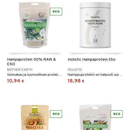
eco
Hampaprotein 50% RAW &
Holistic Hampaprotein Eko
EKO
MOTHER EARTH
HOLISTIC
Voimakas ja luonnollinen proteiinitiiviste (50%) hampunsiemenistä.
Hamppuproteiini on helposti sulava, kasvipohjainen proteiini, joka sisältää kaikkia välttämättömiä aminohappoja.
10,94
18,98
€
€
eco
eco