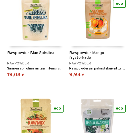
eco
Rawpowder Blue Spirulina
Rawpowder Mango
frystorkade
RAWPOWDER
RAWPOWDER
Sininen spirulina antaa intensiivisen sinisen sävyn, joka piristää kaikkea smoothieista ja kulhoista leivonnaisiin ja jälkiruokiin.
Rawpowdersin pakastekuivattu mango on rikkaan ja intensiivisen makuinen. Erinomainen jogurtin kanssa tai välipalana.
19,08
9,94
€
€
eco
eco