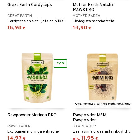
Great Earth Cordyceps
Mother Earth Matcha
RAW&EKO
GREAT EARTH
MOTHER EARTH
Cordyceps on sieni, jota on pitkään käytetty aasialaisessa lääketieteessä yleisenä vahvistavana aineena.
Ekologista matchateetä.
18,98
14,90
€
€
eco
Saatavana useana vaihtoehtona
Rawpowder Moringa EKO
Rawpowder MSM
Rawpowder
RAWPOWDER
RAWPOWDER
Ekologinen moringalehtijauhe.
Lisäravinne orgaanista rikkiyhdistettä jota on luonnostaan kehossa.
14,97
11,95
€
alk.
€