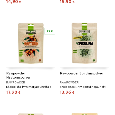
14,90
15,90
€
€
eco
Rawpowder
Rawpowder Spirulina pulver
Havtornspulver
RAWPOWDER
RAWPOWDER
Ekologista tyrnimarjajauhetta Suomesta.
Ekologista RAW Spirulinajauhetta - ravinteikasta mikrolevää!
17,98
13,96
€
€