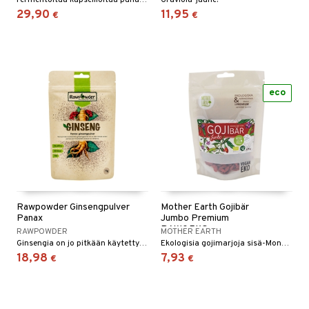
Fermentoitua kapseliioitua punajuurta.
Graviola-jauhe.
29,90
11,95
€
€
eco
Rawpowder Ginsengpulver
Mother Earth Gojibär
Panax
Jumbo Premium
RAW&EKO
RAWPOWDER
MOTHER EARTH
Ginsengia on jo pitkään käytetty luonnollisena energiatason kohottajana.
Ekologisia gojimarjoja sisä-Mongoliasta.
18,98
7,93
€
€