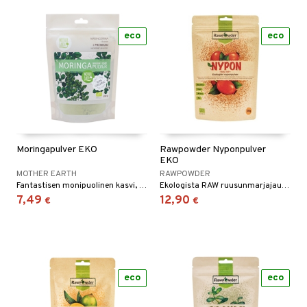
eco
eco
Moringapulver EKO
Rawpowder Nyponpulver
EKO
MOTHER EARTH
RAWPOWDER
Fantastisen monipuolinen kasvi, jolla on monia terveyshyötyjä. Lisää jauhetta smoothieihin, teehen tai ruoanlaittoon.
Ekologista RAW ruusunmarjajauhetta kokonaisista marjoista, alkuperämaa Chile.
7,49
12,90
€
€
eco
eco