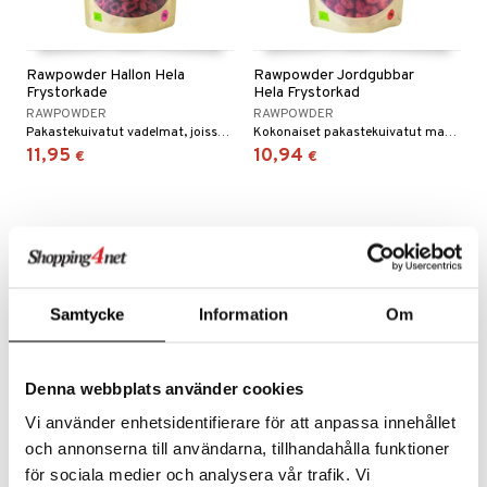
Rawpowder Hallon Hela
Rawpowder Jordgubbar
Frystorkade
Hela Frystorkad
RAWPOWDER
RAWPOWDER
Pakastekuivatut vadelmat, joissa on rikas ja intensiivinen maku.
Kokonaiset pakastekuivatut mansikat, joissa on rikas ja intensiivinen maku.
11,95
10,94
€
€
eco
eco
Samtycke
Information
Om
Denna webbplats använder cookies
Vi använder enhetsidentifierare för att anpassa innehållet
och annonserna till användarna, tillhandahålla funktioner
Rawpowder Passionfrukt
Biotta Rödbetsjuice
för sociala medier och analysera vår trafik. Vi
pulver Frystorkad