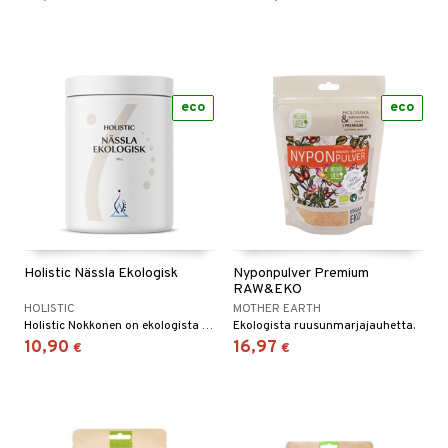
eco
eco
Holistic Nässla Ekologisk
Nyponpulver Premium
RAW&EKO
HOLISTIC
MOTHER EARTH
Holistic Nokkonen on ekologista jauhetta, kuivattu maksimissaan 40 asteessa.
Ekologista ruusunmarjajauhetta.
10,90
16,97
€
€