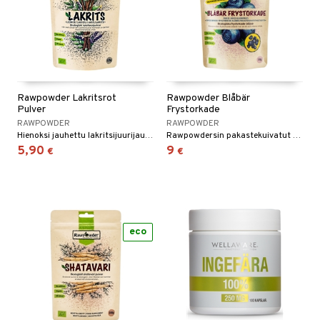
Rawpowder Lakritsrot
Rawpowder Blåbär
Pulver
Frystorkade
RAWPOWDER
RAWPOWDER
Hienoksi jauhettu lakritsijuurijauhe, jossa on voimakas ja makea maku.
Rawpowdersin pakastekuivatut mustikat ovat luomua, ilman lisäaineita ja niissä on rikas, intensiivinen maku.
5,90
9
€
€
eco