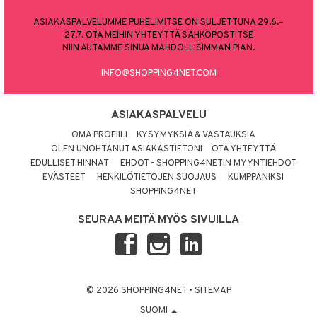
ASIAKASPALVELUMME PUHELIMITSE ON SULJETTUNA 29.6.–
27.7. OTA MEIHIN YHTEYTTÄ SÄHKÖPOSTITSE
NIIN AUTAMME SINUA MAHDOLLISIMMAN PIAN.
INFO@SHOPPING4NET.COM
ASIAKASPALVELU
OMA PROFIILI
KYSYMYKSIÄ & VASTAUKSIA
OLEN UNOHTANUT ASIAKASTIETONI
OTA YHTEYTTÄ
EDULLISET HINNAT
EHDOT - SHOPPING4NETIN MYYNTIEHDOT
EVÄSTEET
HENKILÖTIETOJEN SUOJAUS
KUMPPANIKSI
SHOPPING4NET
SEURAA MEITÄ MYÖS SIVUILLA
© 2026 SHOPPING4NET
•
SITEMAP
SUOMI