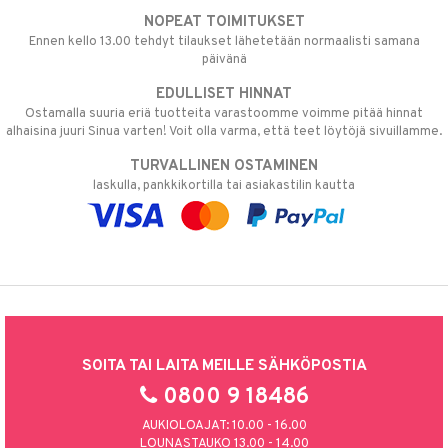
NOPEAT TOIMITUKSET
Ennen kello 13.00 tehdyt tilaukset lähetetään normaalisti samana
päivänä
EDULLISET HINNAT
Ostamalla suuria eriä tuotteita varastoomme voimme pitää hinnat
alhaisina juuri Sinua varten! Voit olla varma, että teet löytöjä sivuillamme.
TURVALLINEN OSTAMINEN
laskulla, pankkikortilla tai asiakastilin kautta
SOITA TAI LAITA MEILLE SÄHKÖPOSTIA
0800 9 18486
AUKIOLOAJAT: 10.00 - 16.00
LOUNASTAUKO 13.00 - 14.00