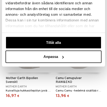
RAWPOWDER
BIOTTA
vidarebefordrar även sådana identifierare och annan
Luomupassiohedelmäjauhe, joka sopii erinomaisesti smoothieihin tai jogurtin päälle.
Terveellinen punajuurimehu Bioforcelta.
information från din enhet till de sociala medier och
14,90
4,90
€
€
annons- och analysföretag som vi samarbetar med.
Dessa kan i sin tur kombinera informationen med annan
information som du har tillhandahållit eller som de har
samlat in när du har använt deras tjänster. Du godkänner
våra cookies vid fortsatt användande av vår webbplats.
Tillåt alla
Anpassa
Mother Earth Bipollen
Camu Camupulver
Svenskt
RAW&EKO
MOTHER EARTH
MOTHER EARTH
Kuivattuja kukkasiitepölyn jyviä Österlenistä.
Camu Camu -hedelmä sisältää runsaasti C-vitamiinia ja siinä on hyvä hapan maku.
16,97
13,96
€
€