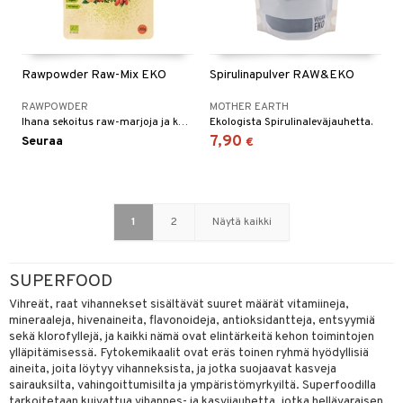
Rawpowder Raw-Mix EKO
Spirulinapulver RAW&EKO
RAWPOWDER
MOTHER EARTH
Ihana sekoitus raw-marjoja ja kaakao Nibsejä. Hyvä ja ravitseva välipala!
Ekologista Spirulinaleväjauhetta.
7,90
Seuraa
€
1
2
Näytä kaikki
SUPERFOOD
Vihreät, raat vihannekset sisältävät suuret määrät vitamiineja,
mineraaleja, hivenaineita, flavonoideja, antioksidantteja, entsyymiä
sekä klorofyllejä, ja kaikki nämä ovat elintärkeitä kehon toimintojen
ylläpitämisessä. Fytokemikaalit ovat eräs toinen ryhmä hyödyllisiä
aineita, joita löytyy vihanneksista, ja jotka suojaavat kasveja
sairauksilta, vahingoittumisilta ja ympäristömyrkyiltä. Superfoodilla
tarkoitetaan kuivattua vihannes- ja kasvijauhetta, jotka hellävaraisen