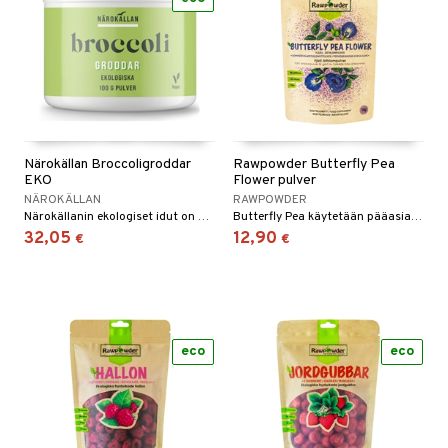
Närokällan Broccoligroddar
Rawpowder Butterfly Pea
EKO
Flower pulver
NÄROKÄLLAN
RAWPOWDER
Närokällanin ekologiset idut on hellävaraisesti kuivattu matalassa lämpötilassa, jotta kaikki entsyymit ja ravintoaineet säilyvät ehjinä.
Butterfly Pea käytetään pääasiassa antamaan luonnollista sinistä väriä smoothieille, chiavanukkaille, juomille, pannukakuille, kakkuille ja ruokalajeille.
32,05
12,90
€
€
eco
eco