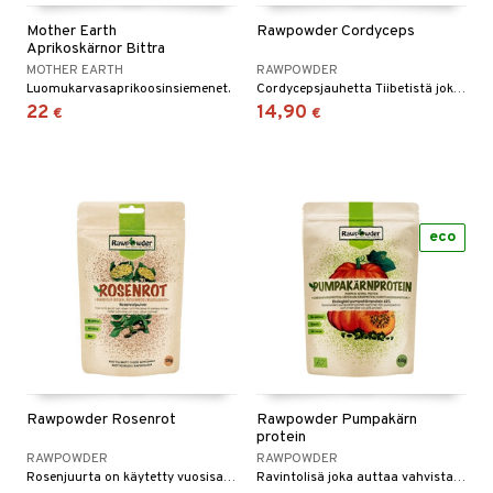
Mother Earth
Rawpowder Cordyceps
Aprikoskärnor Bittra
MOTHER EARTH
RAWPOWDER
Luomukarvasaprikoosinsiemenet.
Cordycepsjauhetta Tiibetistä joka vahvistaa vastustuskykyäsi, lisää energiatasoasi ja kestävyyttäsi.
22
14,90
€
€
eco
Rawpowder Rosenrot
Rawpowder Pumpakärn
protein
RAWPOWDER
RAWPOWDER
Rosenjuurta on käytetty vuosisatojen ajan perinteisessä lääketieteessä Skandinaviassa, Venäjällä ja muissa maissa.
Ravintolisä joka auttaa vahvistamaan puolustuskykyä ja hormoonien normaaleja toimintoja.