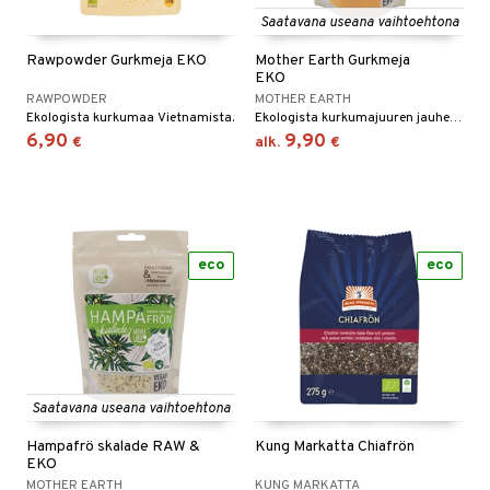
Saatavana useana vaihtoehtona
yt
verisuonet
ie
t
ood
Rawpowder Gurkmeja EKO
Mother Earth Gurkmeja
talon kuorinta
 terveydenhuoltoa
poltto
rolia alentavat
EKO
RAWPOWDER
MOTHER EARTH
talovoiteet
uolisto
rasvahapot
ta
Ekologista kurkumaa Vietnamista.
Ekologista kurkumajuuren jauhetta. Maustaa, antaa väriä ja se on fantastista superfoodia!
6,90
9,90
€
alk.
€
inen
hiuspuu
ostuttimet
uutta säätelevät
t
riset rasvahapot
evitys
t
iini
 energiaa
nia vahvistavat
 & helpottava
 & K
eco
eco
apia
tus
& nenä & kurkku
idantit
g
spalvelu
ulatus
iinit
ksiä & vastauksia
o
puli
iinit
tuotetta
n
uuri
 verkkokaupasta
Saatavana useana vaihtoehtona
ndra
Hampafrö skalade RAW &
Kung Markatta Chiafrön
neraalit
uskyky
EKO
MOTHER EARTH
KUNG MARKATTA