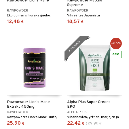
Rawpowder Lions Mane
Rawpowder Matcha
Supreme
RAWPOWDER
RAWPOWDER
Ekologinen siiliorakasjauhe.
Vihreä tee Japanista
12,48
18,57
€
€
kampanja
-25%
eco
Rawpowder Lion's Mane
Alpha Plus Super Greens
Extrakt 450mg
EKO
RAWPOWDER
ALPHA PLUS
Rawpowders Lion's Mane -uute, siiliorakkaasta, sisältää 30 % beetaglukaania.
Vihannesten, yrttien, marjojen ja levien jauhesekoitus, joka antaa juomallesi ihanan luonnollisen intensiivisen vihreän värin.
25,90
22,42
29,90
€
€
(
€
)