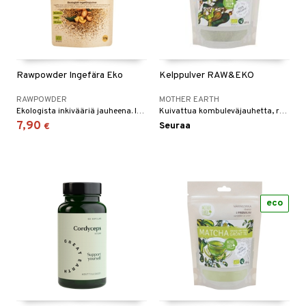
Rawpowder Ingefära Eko
Kelppulver RAW&EKO
RAWPOWDER
MOTHER EARTH
Ekologista inkivääriä jauheena. Inkivääri on yrtti jota on aikojen alusta asti käytetty sekä mausteena että lääkkeenä.
Kuivattua kombuleväjauhetta, rakkolevää (Ascophyllum nodosum).
7,90
Seuraa
€
eco