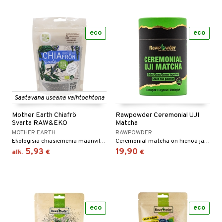
eco
eco
Saatavana useana vaihtoehtona
Mother Earth Chiafrö
Rawpowder Ceremonial UJI
Svarta RAW&EKO
Matcha
MOTHER EARTH
RAWPOWDER
Ekologisia chiasiemeniä maanviljelys-osuuskunnasta Perusta.
Ceremonial matcha on hienoa jauhetta, joka on valmistettu ensimmäisen sadon erittäin hienoista teelehdistä.
5,93
19,90
alk.
€
€
eco
eco