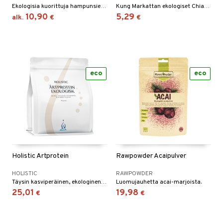
Ekologisia kuorittuja hampunsiemeniä.
Kung Markattan ekologiset Chia-siemenet
10,90
5,29
alk.
€
€
eco
eco
Holistic Ärtprotein
Rawpowder Acaipulver
HOLISTIC
RAWPOWDER
Täysin kasviperäinen, ekologinen ja helpostisulava proteiini. Korkea proteiinisisältö (väh. 80%).
Luomujauhetta acai-marjoista.
25,01
19,98
€
€