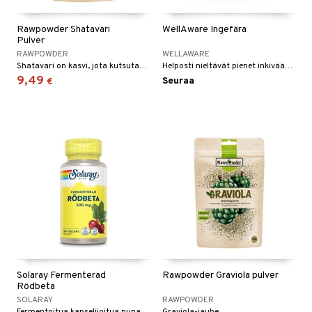
Rawpowder Shatavari
WellAware Ingefära
Pulver
RAWPOWDER
WELLAWARE
Shatavari on kasvi, jota kutsutaan myös villiparsaksi.
Helposti nieltävät pienet inkiväärikapselit sisältävät useita vitamiineja, kivennäisaineita ja muita ravintoaineita.
9,49
Seuraa
€
Solaray Fermenterad
Rawpowder Graviola pulver
Rödbeta
SOLARAY
RAWPOWDER