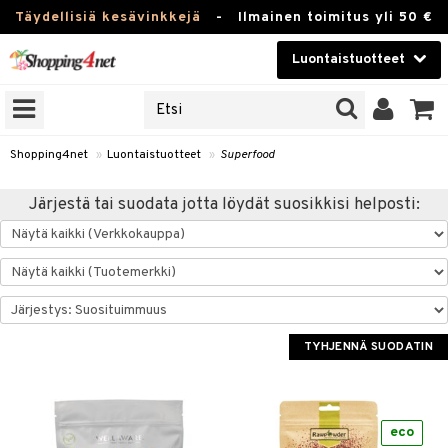
Täydellisiä kesävinkkejä
-
Ilmainen toimitus yli 50 €
Luontaistuotteet
ERKKEJÄ
Kauneudenhoito
JAT
UOTTEITA
Piilolinssit
Shopping4net
»
Luontaistuotteet
»
Superfood
Luontaistuotteet
silmät
Järjestä tai suodata jotta löydät suosikkisi helposti:
Apteekki
suus
apot
Fitness
Koti & Sisustus
TYHJENNÄ SUODATIN
Lelut, Lapsi & Vauva
kkeet
Tuotemerkkejä
otteet
ät & pähkinät
Kampanjat
eco
iho & kynnet
en