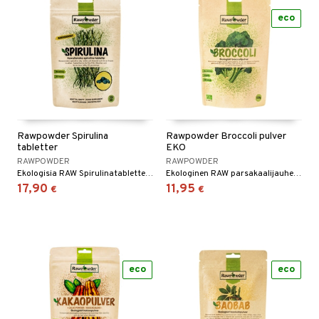
eco
Rawpowder Spirulina
Rawpowder Broccoli pulver
tabletter
EKO
RAWPOWDER
RAWPOWDER
Ekologisia RAW Spirulinatabletteja - ravinteikasta mikrolevää!
Ekologinen RAW parsakaalijauhe - ravinnelataus keholle!
17,90
11,95
€
€
eco
eco