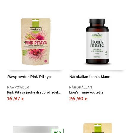
Rawpowder Pink Pitaya
Närokällan Lion's Mane
RAWPOWDER
NÄROKÄLLAN
Pink Pitaya jauhe dragon-hedelmästä.
Lion's mane -uutetta.
16,97
26,90
€
€
eco