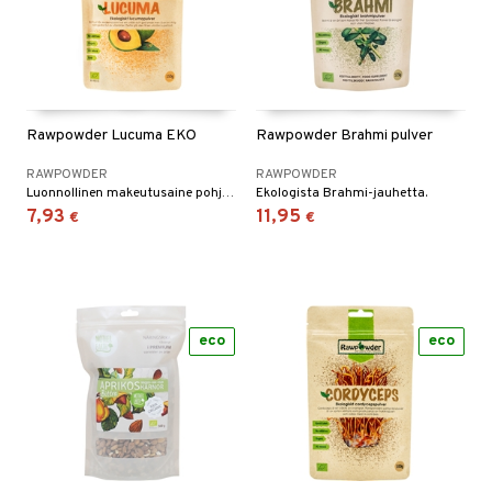
Rawpowder Lucuma EKO
Rawpowder Brahmi pulver
RAWPOWDER
RAWPOWDER
Luonnollinen makeutusaine pohjautuen perulaiseen lucuma-hedelmään.
Ekologista Brahmi-jauhetta.
7,93
11,95
€
€
eco
eco