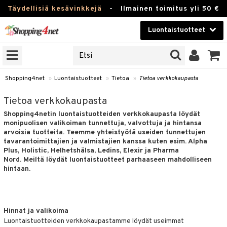
Täydellisiä kesävinkkejä
-
Ilmainen toimitus yli 50 €
Luontaistuotteet
ERKKEJÄ
Kauneudenhoito
JAT
UOTTEITA
Piilolinssit
Shopping4net
»
Luontaistuotteet
»
Tietoa
»
Tietoa verkkokaupasta
Luontaistuotteet
silmät
Tietoa verkkokaupasta
Shopping4netin luontaistuotteiden verkkokaupasta löydät
Apteekki
suus
monipuolisen valikoiman tunnettuja, valvottuja ja hintansa
arvoisia tuotteita. Teemme yhteistyötä useiden tunnettujen
apot
Fitness
tavarantoimittajien ja valmistajien kanssa kuten esim. Alpha
Plus, Holistic, Helhetshälsa, Ledins, Elexir ja Pharma
Koti & Sisustus
Nord. Meiltä löydät luontaistuotteet parhaaseen mahdolliseen
hintaan.
Lelut, Lapsi & Vauva
kkeet
Tuotemerkkejä
otteet
ät & pähkinät
Hinnat ja valikoima
Kampanjat
Luontaistuotteiden verkkokaupastamme löydät useimmat
iho & kynnet
en