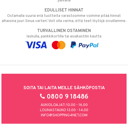
päivänä
EDULLISET HINNAT
Ostamalla suuria eriä tuotteita varastoomme voimme pitää hinnat
alhaisina juuri Sinua varten! Voit olla varma, että teet löytöjä sivuillamme.
TURVALLINEN OSTAMINEN
laskulla, pankkikortilla tai asiakastilin kautta
SOITA TAI LAITA MEILLE SÄHKÖPOSTIA
0800 9 18486
AUKIOLOAJAT: 10.00 - 16.00
LOUNASTAUKO 13.00 - 14.00
INFO@SHOPPING4NET.COM