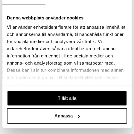
Denna webbplats använder cookies
Vi använder enhetsidentifierare för att anpassa innehållet
och annonserna till användarna, tillhandahålla funktioner
Kysy asiantuntijalta
för sociala medier och analysera vår trafik. Vi
Jokainen Shopping4netin verkkokauppa on oman alansa asiantuntija,
vidarebefordrar även sådana identifierare och annan
ja koulutettu henkilökunta opastaa ja palvelee sinua mielellään
information från din enhet till de sociala medier och
henkilökohtaisesti. Jos haluat lisätietoa tuotteistamme tai haluat
muuten opastusta, ota yhteyttä luontaistuotteiden
annons- och analysföretag som vi samarbetar med.
asiantuntijaamme. Lähetä sähköpostia osoitteeseen
Dessa kan i sin tur kombinera informationen med annan
healthcare@shopping4net.com, niin otamme sinuun yhteyttä
information som du har tillhandahållit eller som de har
mahdollisimman pian.
samlat in när du har använt deras tjänster. Du godkänner
våra cookies vid fortsatt användande av vår webbplats.
Tillåt alla
Anpassa