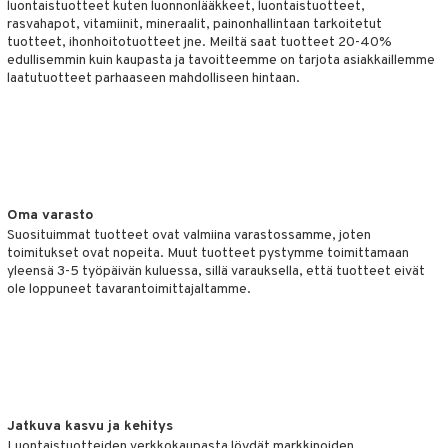
luontaistuotteet kuten luonnonlääkkeet, luontaistuotteet,
hygienia
& leivonta
 & pigmentti
rasvahapot, vitamiinit, mineraalit, painonhallintaan tarkoitetut
tuotteet, ihonhoitotuotteet jne. Meiltä saat tuotteet 20-40%
hdistaminen
t
t
osuoja
edullisemmin kuin kaupasta ja tavoitteemme on tarjota asiakkaillemme
laatutuotteet parhaaseen mahdolliseen hintaan.
ersun-tuotteet
s
lisät
tuotteet
inkovoiteet
usaineet
en hoito
to
let
et & liemet
nhoito
apot
koistuotteet
t
tuotteet
nit &mineraalit
hanen
Oma varasto
toaineet
rasva
 jalat
m
Suosituimmat tuotteet ovat valmiina varastossamme, joten
toimitukset ovat nopeita. Muut tuotteet pystymme toimittamaan
mpoot
kojen hoito
 lihakset
ä- & siementahnoja
en hoito
lisät
yleensä 3-5 työpäivän kuluessa, sillä varauksella, että tuotteet eivät
ole loppuneet tavarantoimittajaltamme.
ien hoito
koistuotteet
udottaminen
t
 halu
ium
lisät
t tarvikkeet
ranajotuotteet
dorantit
pot
od
iikka
tamiinit
s & imetys
sti käytettävät
n korvaaminen
distaminen
koistuotteet
let
iot
s
akkauhset
lisät
rasvahapot
mänympärysvoiteet
eriset öljyt
hampaat
 halu
ideriviinietikka
svahapot
i-intoleranssi
Jatkuva kasvu ja kehitys
teet
py, suihku & saippuat
mät
d
vuodet & PMS
Luontaistuotteiden verkkokaupasta löydät markkinoiden