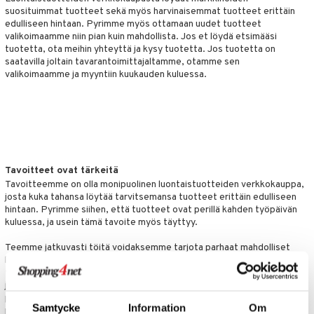
suosituimmat tuotteet sekä myös harvinaisemmat tuotteet erittäin
yt
verisuonet
ie
t
ood
edulliseen hintaan. Pyrimme myös ottamaan uudet tuotteet
valikoimaamme niin pian kuin mahdollista. Jos et löydä etsimääsi
talon kuorinta
 terveydenhuoltoa
poltto
rolia alentavat
tuotetta, ota meihin yhteyttä ja kysy tuotetta. Jos tuotetta on
saatavilla joltain tavarantoimittajaltamme, otamme sen
talovoiteet
uolisto
rasvahapot
ta
valikoimaamme ja myyntiin kuukauden kuluessa.
inen
hiuspuu
ostuttimet
uutta säätelevät
t
riset rasvahapot
evitys
t
iini
 energiaa
nia vahvistavat
 & helpottava
 & K
apia
tus
& nenä & kurkku
idantit
g
Tavoitteet ovat tärkeitä
spalvelu
Tavoitteemme on olla monipuolinen luontaistuotteiden verkkokauppa,
ulatus
iinit
josta kuka tahansa löytää tarvitsemansa tuotteet erittäin edulliseen
ksiä & vastauksia
hintaan. Pyrimme siihen, että tuotteet ovat perillä kahden työpäivän
o
puli
iinit
kuluessa, ja usein tämä tavoite myös täyttyy.
tuotetta
n
uuri
Teemme jatkuvasti töitä voidaksemme tarjota parhaat mahdolliset
 verkkokaupasta
hinnat ja lyhentääksemme tavarantoimittajiemme toimitusaikoja. Osa
ndra
tavarantoimittajistamme ovat muualla Euroopassa, mistä johtuen
joidenkin tuotteiden saaminen meille saattaa kestää hieman
neraalit
uskyky
pidempään. Tavoitteemme on tarjota asiakkaille tuotteet seuraavana
Samtycke
Information
Om
päivänä tilauksesta ja viimeistään kuitenkin viikon kuluessa.