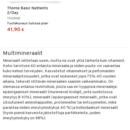
Thorne Basic Nutrients
2/Day
THORNE
Tuotekuvaus tulossa pian
41,90
€
Multimineraalit
Mineraalit ohitetaan usein, mutta ne ovat yhtä tärkeitä kuin vitamiinit.
Keho tarvitsee 60 erilaista mineraalia ja niiden puute voi vaarantaa
koko kehon terveyden. Kasvatetut vihannekset ja peltomaiden
mineraalipitoisuudet, jotka ovat laskeneet jopa 75% 40 vuoden
aikana, tekevät riittävän mineraalien saannin vaikeammaksi. On
olemassa erilaisia ravintolisiä, joista saa eri tyyppisiä mineraaleja:
epäorgaaniset mineraalit (murenevat kivilajit, joita suolistossa
imeytyy 8-10%), mineraalit (epäorgaaniset mineraalit, jotka ovat
sitoutuneet aminohappoihin, proteiineihin tai entsyymeihin, mikä
parantaa niiden imeytymiskykyä 40 %) ja kolloidaaliset mineraalit
(hyvin pieniä kasveista jalostettuja partikkeleita, joiden
imeytymiskyky on 98%).