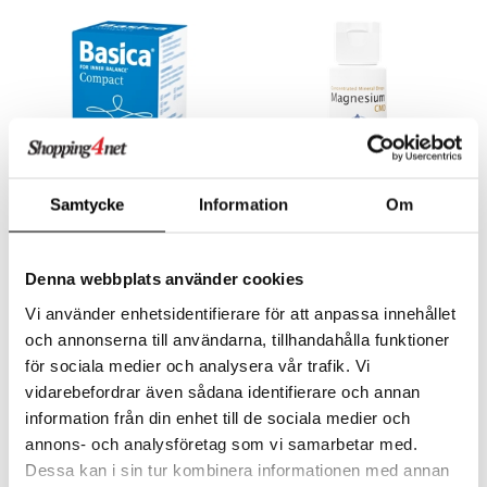
Samtycke
Information
Om
Basica Compact
Magnesium CMD
BIOSAN
HELHETSHÄLSA
Denna webbplats använder cookies
Vaikka moni nykyään on tietoinen terveellisen ja monipuolisen ruokavalion merkityksestä, syömme aivan liikaa hapanta ruokaa. Basica Compact sisältää ainutlaatuisen yhdistelmän luonnollisia mineraaleja ja hivenaineita, jotka antavat keholle välttämättömät emäksekkäät aineet.
CMD sisältää runsaasti magnesiumia ja siinä on luonnollisia hivenaineita ja mineraaleja Utahin Great Salt Lakesta.
Vi använder enhetsidentifierare för att anpassa innehållet
24,01
12,96
€
€
och annonserna till användarna, tillhandahålla funktioner
för sociala medier och analysera vår trafik. Vi
vidarebefordrar även sådana identifierare och annan
uutuus
information från din enhet till de sociala medier och
annons- och analysföretag som vi samarbetar med.
Dessa kan i sin tur kombinera informationen med annan