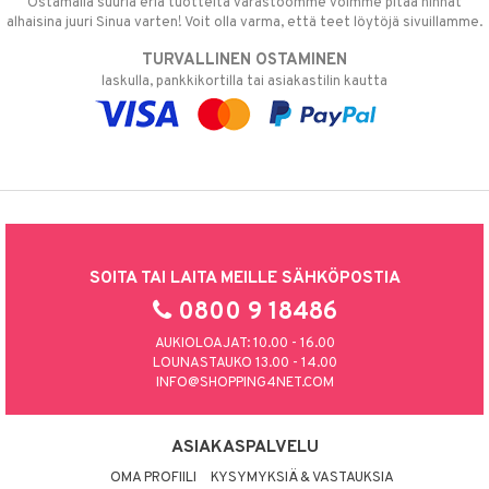
Ostamalla suuria eriä tuotteita varastoomme voimme pitää hinnat
alhaisina juuri Sinua varten! Voit olla varma, että teet löytöjä sivuillamme.
TURVALLINEN OSTAMINEN
laskulla, pankkikortilla tai asiakastilin kautta
SOITA TAI LAITA MEILLE SÄHKÖPOSTIA
0800 9 18486
AUKIOLOAJAT: 10.00 - 16.00
LOUNASTAUKO 13.00 - 14.00
INFO@SHOPPING4NET.COM
ASIAKASPALVELU
OMA PROFIILI
KYSYMYKSIÄ & VASTAUKSIA