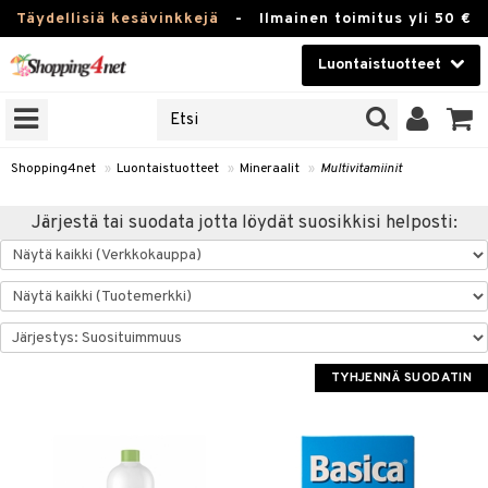
Täydellisiä kesävinkkejä
-
Ilmainen toimitus yli 50 €
Luontaistuotteet
ERKKEJÄ
Kauneudenhoito
JAT
UOTTEITA
Piilolinssit
Shopping4net
»
Luontaistuotteet
»
Mineraalit
»
Multivitamiinit
Luontaistuotteet
silmät
Järjestä tai suodata jotta löydät suosikkisi helposti:
Apteekki
suus
apot
Fitness
Koti & Sisustus
TYHJENNÄ SUODATIN
Lelut, Lapsi & Vauva
kkeet
Tuotemerkkejä
otteet
ät & pähkinät
Kampanjat
iho & kynnet
en