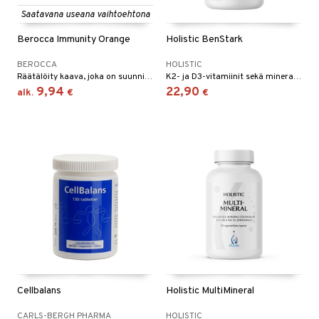
Saatavana useana vaihtoehtona
yt
Berocca Immunity Orange
Holistic BenStark
talon kuorinta
BEROCCA
HOLISTIC
talovoiteet
 lihakset
Räätälöity kaava, joka on suunniteltu tukemaan kehosi luonnollista immuunijärjestelmää - kaikki yhdessä tabletissa!
K2- ja D3-vitamiinit sekä mineraalit boori, magnesium, sinkki ja mangaani, jotka kaikki edistävät normaalin luuston säilymistä.
9,94
22,90
alk.
€
€
udottaminen
lisät
pot
s & imetys
sti käytettävät
n korvaaminen
iot
lisät
rasvahapot
 halu
ideriviinietikka
svahapot
i-intoleranssi
d
vuodet & PMS
verisuonet
ie
t
ood
 terveydenhuoltoa
poltto
rolia alentavat
uolisto
rasvahapot
ta
Cellbalans
Holistic MultiMineral
inen
hiuspuu
ostuttimet
uutta säätelevät
CARLS-BERGH PHARMA
HOLISTIC