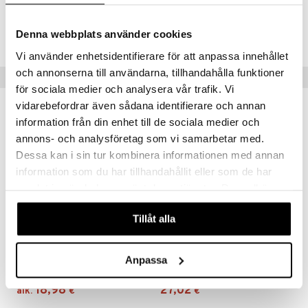
Tuotenumero
Denna webbplats använder cookies
HPD02-DJ-90
Vi använder enhetsidentifierare för att anpassa innehållet
och annonserna till användarna, tillhandahålla funktioner
Suositut tuotteet
för sociala medier och analysera vår trafik. Vi
vidarebefordrar även sådana identifierare och annan
information från din enhet till de sociala medier och
annons- och analysföretag som vi samarbetar med.
Dessa kan i sin tur kombinera informationen med annan
information som du har tillhandahållit eller som de har
samlat in när du har använt deras tjänster. Du godkänner
våra cookies vid fortsatt användande av vår webbplats.
Tillåt alla
Saatavana useana vaihtoehtona
Probioplex
ProBion Daily
Anpassa
HELHETSHÄLSA
PROBION
18,98
27,02
alk.
€
€