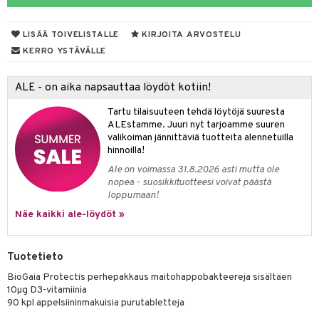
yt
verisuonet
ie
t
ood
LISÄÄ TOIVELISTALLE
KIRJOITA ARVOSTELU
talon kuorinta
 terveydenhuoltoa
poltto
rolia alentavat
KERRO YSTÄVÄLLE
talovoiteet
uolisto
rasvahapot
ta
ALE - on aika napsauttaa löydöt kotiin!
hiuspuu
ostuttimet
uutta säätelevät
Tartu tilaisuuteen tehdä löytöjä suuresta
riset rasvahapot
evitys
t
ALEstamme. Juuri nyt tarjoamme suuren
valikoiman jännittäviä tuotteita alennetuilla
nia vahvistavat
hinnoilla!
Ale on voimassa 31.8.2026 asti mutta ole
apia
tus
nopea - suosikkituotteesi voivat päästä
loppumaan!
ulatus
Näe kaikki ale-löydöt »
to
inen
Tuotetieto
t
iini
BioGaia Protectis perhepakkaus maitohappobakteereja sisältäen
10µg D3-vitamiinia
 energiaa
 & helpottava
 & K
90 kpl appelsiininmakuisia purutabletteja