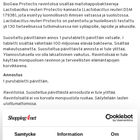
& nenä & kurkku
idantit
g
BioGaia Protectis ravintolisä sisältää maitohappobakteereja
spalvelu
Lactobacillus reuteri Protectis-kannasta (
Lactobacillus reuteri
DSM
iinit
17938), jota esiintyy luonnollisesti ihmisen vatsassa ja suolistossa.
ksiä & vastauksia
Lactobacillus reuteri
Protectis on patentoitu ja huolellisesti testattu
puli
iinit
yli 130 tieteellisessä tutkimuksessa niin sylilapsille, lapsille ja aikuisille.
tuotetta
n
uuri
Suositeltu päivittäinen annos
1 purutabletti päivittäin vatsalle. I
 verkkokaupasta
tabletti sisältää vähintään 100 miljoonaa elävää bakteeria. Sisältää
ndra
makeutusainetta. Suositeltua päivittäistä annosta ei tule ylittää.
Yliannostuksella voi olla laksatiivinen vaikutus. Ravintolisää ei tule
neraalit
uskyky
käyttää monipuolisen ravinnon ja terveellisten elämäntapojen
korvikkeena.
Annostus
1 purutabletti päivittäin.
Ravintolisä. Suositeltua päivittäistä annostusta ei tule ylittää.
Ravintolisällä ei voi korvata monipuolista ruokaa. Säilytetään lasten
ulottumattomissa.
Ainesosat
Täyteaine (isomalt), makeutusaine (xylitol), Lactobacillus reuteri DSM
17938, kasvisöljy (palmuöljy), sitrusaromi, D3-vitamiini ja maun
vahvistaja (sitruunahappo).
Samtycke
Information
Om