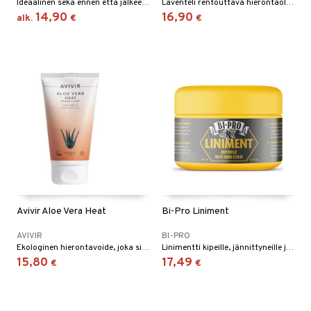
Ideaalinen sekä ennen että jälkeen rasituksen. Lämmittävä hieronta nostaa lihasten verenkiertoa ja pitää ihon terveenä ja joustavana.
Laventeli rentouttava hierontaöljy hoitaa ihoa ja vaikuttaa rauhoittavasti ja tassapainottaen. Laventeliöljyn mieto tuoksu rentouttaa sisäisiä jännityksiä.
14,90
16,90
alk.
€
€
Avivir Aloe Vera Heat
Bi-Pro Liniment
AVIVIR
BI-PRO
Ekologinen hierontavoide, joka sisältää runsaasti Aloe Veraa.
Linimentti kipeille, jännittyneille ja jäykille lihaksille.
15,80
17,49
€
€