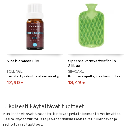
Vita blomman Eko
Sipacare Varmvattenflaska
2 litraa
FÖLLINGE
SIPACARE
Tiivistetty sekoitus eteerisiä öljyjä. Nestemäinen linimentti jota voidaan käyttää treenejä ennen tai niiden jälkeen tai yleisesti lihasten ollessa väsyneitä.
Kuumavesipullo, joka lämmittää sinua, kun olet viluinen.
12,90
13,49
€
€
Ulkoisesti käytettävät tuotteet
Kun lihakset ovat kipeät tai tuntuvat jäykiltä linimentti voi lievittää.
Täältä löydät turvotusta ja venähdyksiä lievittävät, viilentävät ja
rauhoittavat tuotteet.