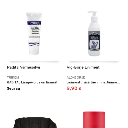
Radital Värmesalva
Alg-Börje Liniment
TRIKEM
ALG-BÖRJE
RADITAL Lämpövoide on lämmittävä linimenttivoide, jossa on tasapainoinen sekoitus eteerisiä ja lämmittäviä öljyjä.
Linimentti sisältäen mm. Jäämeren leväuutetta ja eukalyptusöljyä.
9,90
Seuraa
€