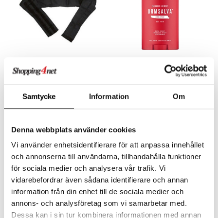
Lundmyr Vetebälte Svart
Ormsalva Fire Stick
LUNDMYR OF SWEDEN
ORMSALVA
Ainutlaatuinen vehnävyö kipua ja särkyä vastaan. Pysyy paikallaan ja tarjoaa sydämellistä helpotusta.
Voimakas linimentti
Samtycke
Information
Om
29
13,91
€
€
Denna webbplats använder cookies
Vi använder enhetsidentifierare för att anpassa innehållet
och annonserna till användarna, tillhandahålla funktioner
för sociala medier och analysera vår trafik. Vi
vidarebefordrar även sådana identifierare och annan
information från din enhet till de sociala medier och
annons- och analysföretag som vi samarbetar med.
Dessa kan i sin tur kombinera informationen med annan