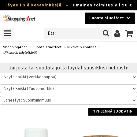
Täydellisiä kesävinkkejä
-
Ilmainen toimitus yli 50 €
Luontaistuotteet
ERKKEJÄ
Kauneudenhoito
JAT
UOTTEITA
Piilolinssit
Shopping4net
»
Luontaistuotteet
»
Nivelet & lihakset
»
Ulkoisesti käytettävät
Luontaistuotteet
silmät
Järjestä tai suodata jotta löydät suosikkisi helposti:
Apteekki
suus
apot
Fitness
Koti & Sisustus
Lelut, Lapsi & Vauva
TYHJENNÄ SUODATIN
kkeet
Tuotemerkkejä
otteet
ät & pähkinät
Kampanjat
iho & kynnet
en