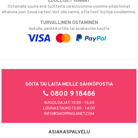
EDULLISET HINNAT
Ostamalla suuria eriä tuotteita varastoomme voimme pitää hinnat
alhaisina juuri Sinua varten! Voit olla varma, että teet löytöjä sivuillamme.
TURVALLINEN OSTAMINEN
laskulla, pankkikortilla tai asiakastilin kautta
SOITA TAI LAITA MEILLE SÄHKÖPOSTIA
0800 9 18486
AUKIOLOAJAT: 10.00 - 16.00
LOUNASTAUKO 13.00 - 14.00
INFO@SHOPPING4NET.COM
ASIAKASPALVELU