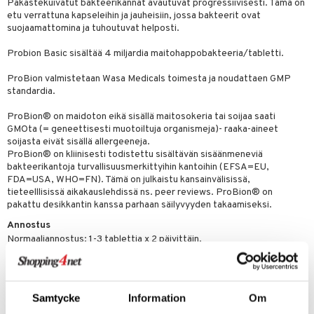
Pakastekuivatut bakteerikannat avautuvat progressiivisesti. Tämä on
& nenä & kurkku
idantit
g
spalvelu
etu verrattuna kapseleihin ja jauheisiin, jossa bakteerit ovat
suojaamattomina ja tuhoutuvat helposti.
iinit
ksiä & vastauksia
Probion Basic sisältää 4 miljardia maitohappobakteeria/tabletti.
puli
iinit
tuotetta
n
uuri
ProBion valmistetaan Wasa Medicals toimesta ja noudattaen GMP
 verkkokaupasta
standardia.
ndra
ProBion® on maidoton eikä sisällä maitosokeria tai soijaa saati
neraalit
uskyky
GMOta (= geneettisesti muotoiltuja organismeja)- raaka-aineet
soijasta eivät sisällä allergeeneja.
ProBion® on kliinisesti todistettu sisältävän sisäänmeneviä
bakteerikantoja turvallisuusmerkittyihin kantoihin (EFSA=EU,
FDA=USA, WHO=FN). Tämä on julkaistu kansainvälisissä,
tieteelllisissä aikakauslehdissä ns. peer reviews. ProBion® on
pakattu desikkantin kanssa parhaan säilyvyyden takaamiseksi.
Annostus
Normaaliannostus: 1-3 tablettia x 2 päivittäin.
Ainesosat
4 miljardia maitohappobakteeria/tabletti. Bifidobacterium lactis
BL04, Lactobacillus plantarum LP115, Lactobacillus bulgaricus LB64.
Samtycke
Information
Om