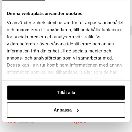
Tuotenumero
HPBBA-WS-150
Denna webbplats använder cookies
Vi använder enhetsidentifierare för att anpassa innehållet
och annonserna till användarna, tillhandahålla funktioner
Vinkkejä sinulle
för sociala medier och analysera vår trafik. Vi
vidarebefordrar även sådana identifierare och annan
-24%
information från din enhet till de sociala medier och
annons- och analysföretag som vi samarbetar med.
Dessa kan i sin tur kombinera informationen med annan
information som du har tillhandahållit eller som de har
samlat in när du har använt deras tjänster. Du godkänner
våra cookies vid fortsatt användande av vår webbplats.
Tillåt alla
ProBion Active
ProBion Clinica
Anpassa
PROBION
PROBION
19
44,10
25,01
€
(
€
)
€