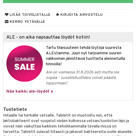
yt
verisuonet
ie
t
ood
LISÄÄ TOIVELISTALLE
KIRJOITA ARVOSTELU
talon kuorinta
 terveydenhuoltoa
poltto
rolia alentavat
KERRO YSTÄVÄLLE
talovoiteet
uolisto
rasvahapot
ta
ALE - on aika napsauttaa löydöt kotiin!
hiuspuu
ostuttimet
uutta säätelevät
Tartu tilaisuuteen tehdä löytöjä suuresta
riset rasvahapot
evitys
t
ALEstamme. Juuri nyt tarjoamme suuren
valikoiman jännittäviä tuotteita alennetuilla
nia vahvistavat
hinnoilla!
Ale on voimassa 31.8.2026 asti mutta ole
apia
tus
nopea - suosikkituotteesi voivat päästä
loppumaan!
ulatus
Näe kaikki ale-löydöt »
to
inen
Tuotetieto
Hitaalle tai herkälle vatsalle. Tabletit on muotoiltu niin, että
t
iini
laktobakteerit ovat suojatut niiden kulkiessa vatsan/suoliston läpi ja
voivat näin vaikuttaa kaikkein tehokkaimmalla tavalla missä on
 energiaa
 & helpottava
 & K
tarvetta. Tabletit sulavat hitaasti ja jakavat bakteereita isolle alueelle.