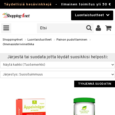
Täydellisiä kesävinkkejä
-
Ilmainen toimitus yli 50 €
Luontaistuotteet
ERKKEJÄ
Kauneudenhoito
JAT
UOTTEITA
Piilolinssit
Shopping4net
»
Luontaistuotteet
»
Painon pudottaminen
»
Omenasiideriviinietikka
Luontaistuotteet
silmät
Järjestä tai suodata jotta löydät suosikkisi helposti:
Apteekki
suus
apot
Fitness
Koti & Sisustus
TYHJENNÄ SUODATIN
Lelut, Lapsi & Vauva
kkeet
Tuotemerkkejä
otteet
ät & pähkinät
Kampanjat
iho & kynnet
en