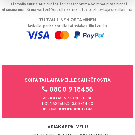
apia
tus
& nenä & kurkku
idantit
g
Ostamalla suuria eriä tuotteita varastoomme voimme pitää hinnat
spalvelu
alhaisina juuri Sinua varten! Voit olla varma, että teet löytöjä sivuillamme.
ulatus
iinit
ksiä & vastauksia
TURVALLINEN OSTAMINEN
o
puli
iinit
laskulla, pankkikortilla tai asiakastilin kautta
tuotetta
n
uuri
 verkkokaupasta
ndra
neraalit
uskyky
SOITA TAI LAITA MEILLE SÄHKÖPOSTIA
0800 9 18486
AUKIOLOAJAT: 10.00 - 16.00
LOUNASTAUKO 13.00 - 14.00
INFO@SHOPPING4NET.COM
ASIAKASPALVELU