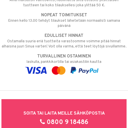
Aina maksuton vaihtoehto, huolimatta siitä ostatko yksittäisen
tuotteen tai koko tilauksellesi joka ylittää 50 €.
NOPEAT TOIMITUKSET
Ennen kello 13.00 tehdyt tilaukset lähetetään normaalisti samana
päivänä
EDULLISET HINNAT
Ostamalla suuria eriä tuotteita varastoomme voimme pitää hinnat
alhaisina juuri Sinua varten! Voit olla varma, että teet löytöjä sivuillamme.
TURVALLINEN OSTAMINEN
laskulla, pankkikortilla tai asiakastilin kautta
SOITA TAI LAITA MEILLE SÄHKÖPOSTIA
0800 9 18486