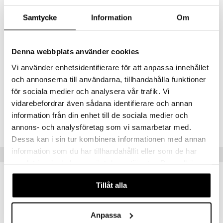
Annostus
Samtycke
Information
Om
1 tabletti päivittäin. Tämä annostus on todistettu kliinisin tutkimuksin
ja pätee ikää katsomatta, mukaanlukien eri-ikäiset lapset.
Ainesosat
Denna webbplats använder cookies
Aktiiviset ainesosat per tabletti: Yli 100 miljoonaa Lactobacillus
reuteri Protectis-bakteeria. Muut ainesosat: Isomalt, ksylitoli,
Vi använder enhetsidentifierare för att anpassa innehållet
rasvahappojen sakkaroosia, kasviöljyjä, luonnollista sitrushedelmien
och annonserna till användarna, tillhandahålla funktioner
makua, sitruunahappoa.
för sociala medier och analysera vår trafik. Vi
vidarebefordrar även sådana identifierare och annan
Tuotenumero
information från din enhet till de sociala medier och
HBP03-DJ-60
annons- och analysföretag som vi samarbetar med.
Dessa kan i sin tur kombinera informationen med annan
information som du har tillhandahållit eller som de har
Suositut tuotteet
samlat in när du har använt deras tjänster. Du godkänner
våra cookies vid fortsatt användande av vår webbplats.
Tillåt alla
Anpassa