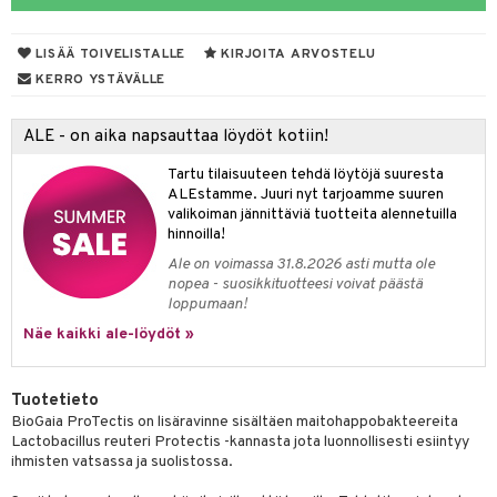
yt
verisuonet
ie
t
ood
LISÄÄ TOIVELISTALLE
KIRJOITA ARVOSTELU
talon kuorinta
 terveydenhuoltoa
poltto
rolia alentavat
KERRO YSTÄVÄLLE
talovoiteet
uolisto
rasvahapot
ta
ALE - on aika napsauttaa löydöt kotiin!
hiuspuu
ostuttimet
uutta säätelevät
Tartu tilaisuuteen tehdä löytöjä suuresta
riset rasvahapot
evitys
t
ALEstamme. Juuri nyt tarjoamme suuren
valikoiman jännittäviä tuotteita alennetuilla
nia vahvistavat
hinnoilla!
Ale on voimassa 31.8.2026 asti mutta ole
apia
tus
nopea - suosikkituotteesi voivat päästä
loppumaan!
ulatus
Näe kaikki ale-löydöt »
to
inen
Tuotetieto
BioGaia ProTectis on lisäravinne sisältäen maitohappobakteereita
t
iini
Lactobacillus reuteri Protectis -kannasta jota luonnollisesti esiintyy
ihmisten vatsassa ja suolistossa.
 energiaa
 & helpottava
 & K