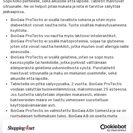
Sopii koko perheelle, sekä aikuisille että lapsille. Tabletit maistuvat
& nenä & kurkku
idantit
g
spalvelu
sitruunalle. Ne on helpot pitää mukana ja niitä ei tarvitse säilyttää
jääkaapissa.
iinit
ksiä & vastauksia
BioGaia ProTectis ei sisällä tavallista sokeria ja siten myös
puli
iinit
diabeetikot voivat nauttia niitä. Tuote sisältää makeutusaineena
tuotetta
ksylitolia.
n
uuri
BioGaia ProTectis voi nauttia myös laktoosi-intolerantikot.
 verkkokaupasta
BioGaia ProTectis ei sisällä maitoproteiinia, soijaa tai gluteenia
ndra
joten sitä voivat nauttia henkilöt, jotka muuten ovat allerigia näille
ainesosille.
neraalit
uskyky
BioGaia ProTectis ei sisällä gelatiinia, joten se sopii myös
kasvissyöjille tai henkilöille, jotka pyrkivät välttämään
eläinperäistä gelatiinia uskonnollisista syistä. Purutabletit
maistuvat sitruunaille ja maku on mieluinen useimmille, sekä
aikuisille että lapsille.
Tableteilla on pitkä säilyvyysaika, 2 vuotta. BioGaia ProTectis
voidaan säilyttää huoneenlämmössä, maksimissaan 25 asteessa.
Jos tuotetta säilytetään ohjeiden mukaisesti, elävien
bakteereiden määrä on taattu viimeiseen suositeltuun
käyttöpäivämäärään asti.
BioGaia ProTectis on valmistettu BioGaia ABn toimesta ja se on
ruotsalaisen tutkimuksen tulos. BioGaia AB on useita muita
tuotteita sisältäen Lactobacillus reuteria, mm. useita lapsille
tarkoitettuja vatsatippoja. On saatavilla myös velli sisältäen
Lactobacillus reuteri Protectista.