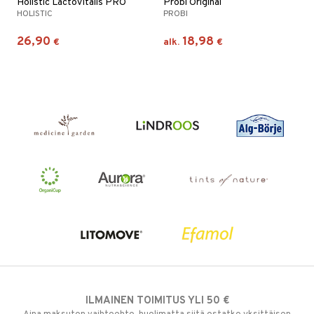
Holistic LactoVitalis PRO
Probi Original
HOLISTIC
PROBI
26,90
18,98
€
alk.
€
ILMAINEN TOIMITUS YLI 50 €