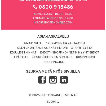
0800 9 18486
AUKIOLOAJAT: 10.00 - 16.00
LOUNASTAUKO 13.00 - 14.00
INFO@SHOPPING4NET.COM
ASIAKASPALVELU
OMA PROFIILI
KYSYMYKSIÄ & VASTAUKSIA
OLEN UNOHTANUT ASIAKASTIETONI
OTA YHTEYTTÄ
EDULLISET HINNAT
EHDOT - SHOPPING4NETIN MYYNTIEHDOT
EVÄSTEET
HENKILÖTIETOJEN SUOJAUS
KUMPPANIKSI
SHOPPING4NET
SEURAA MEITÄ MYÖS SIVUILLA
© 2026 SHOPPING4NET
•
SITEMAP
SUOMI