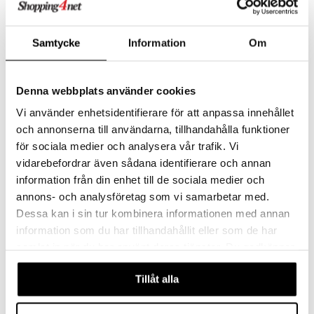
 energiaa
 & K
idantit
g
spalvelu
Samtycke
Information
Om
iinit
ksiä & vastauksia
iinit
tuotetta
Denna webbplats använder cookies
uuri
Vi använder enhetsidentifierare för att anpassa innehållet
 verkkokaupasta
ndra
och annonserna till användarna, tillhandahålla funktioner
för sociala medier och analysera vår trafik. Vi
neraalit
uskyky
vidarebefordrar även sådana identifierare och annan
information från din enhet till de sociala medier och
Wallda Vitlöksvitaminat
Solaray Black Garlic
annons- och analysföretag som vi samarbetar med.
Dessa kan i sin tur kombinera informationen med annan
SIMPLUS
SOLARAY
information som du har tillhandahållit eller som de har
Walldan valkosipulivitaminaatissa yhdistyy tiivistetty valkosipulijauhe, valkosipuliöljymaseraatti sekä vitamiinit A, D sekä C.
Fermentoitu valkosipuli auttaa ylläpitämään normaalia kolesterolitasoa ja tukee immuunijärjestelmän normaalia toimintaa.
8,82
29,90
€
€
samlat in när du har använt deras tjänster. Du godkänner
våra cookies vid fortsatt användande av vår webbplats.
Tillåt alla
Valkosipuli