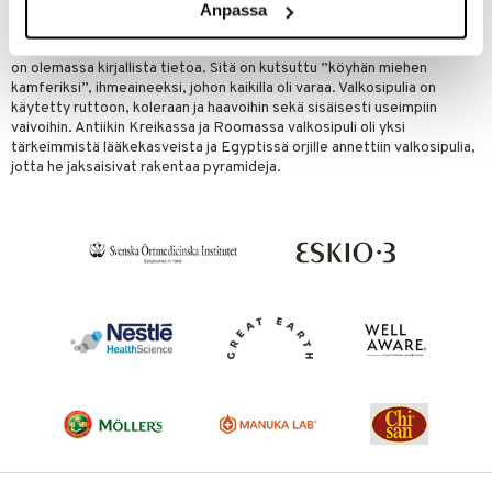
Valkosipuli (Allium sativum) on peräisin Keski-Aasian aroilta ja se on
Anpassa
ollut tunnettu Egyptissä yli 6000 vuoden ajan. Valkosipulia ei ole
tavattu villinä, mutta sitä ovat viljelleet kaikki kulttuurikansat, joista
on olemassa kirjallista tietoa. Sitä on kutsuttu ”köyhän miehen
kamferiksi”, ihmeaineeksi, johon kaikilla oli varaa. Valkosipulia on
käytetty ruttoon, koleraan ja haavoihin sekä sisäisesti useimpiin
vaivoihin. Antiikin Kreikassa ja Roomassa valkosipuli oli yksi
tärkeimmistä lääkekasveista ja Egyptissä orjille annettiin valkosipulia,
jotta he jaksaisivat rakentaa pyramideja.