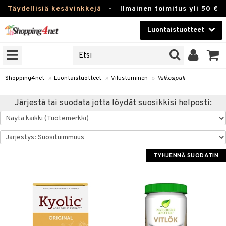
Täydellisiä kesävinkkejä
-
Ilmainen toimitus yli 50 €
Luontaistuotteet
ERKKEJÄ
Kauneudenhoito
JAT
UOTTEITA
Piilolinssit
Shopping4net
»
Luontaistuotteet
»
Vilustuminen
»
Valkosipuli
Luontaistuotteet
silmät
Järjestä tai suodata jotta löydät suosikkisi helposti:
Apteekki
suus
apot
Fitness
Koti & Sisustus
TYHJENNÄ SUODATIN
Lelut, Lapsi & Vauva
kkeet
Tuotemerkkejä
otteet
ät & pähkinät
Kampanjat
iho & kynnet
en