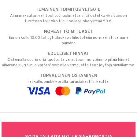
ILMAINEN TOIMITUS YLI 50 €
Aina maksuton vaihtoehto, huolimatta siitä ostatko yksittäisen
tuotteen tai koko tilauksellesi joka ylittää 50 €.
NOPEAT TOIMITUKSET
Ennen kello 13.00 tehdyt tilaukset lähetetään normaalisti samana
päivänä
EDULLISET HINNAT
Ostamalla suuria eriä tuotteita varastoomme voimme pitää hinnat
alhaisina juuri Sinua varten! Voit olla varma, että teet löytöjä sivuillamme.
TURVALLINEN OSTAMINEN
laskulla, pankkikortilla tai asiakastilin kautta
SOITA TAI LAITA MEILLE SÄHKÖPOSTIA