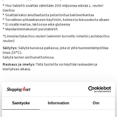
& nenä & kurkku
idantit
g
spalvelu
* Yksi tabletti sisältää vähintään 200 miljoonaa elävää
L. reuteri
Gastrus
iinit
ksiä & vastauksia
* Sisältää kaksi ainutlaatuista patentoitua bakteerikantaa
* Turvallinen pitkäaikaiseen käyttöön, kolmesta ikävuodesta alkaen
puli
iinit
tuotetta
* Ei sisällä maitoa, laktoosia eikä gluteenia
n
uuri
* Mandariininmakuiset purutabletit
 verkkokaupasta
*Limosilactobacillus reuteri (aiemmin tunnettu nimellä Lactobacillus
ndra
reuteri)
neraalit
uskyky
Säilytys
: Säilytä kuivassa paikassa, joka ei ylitä huoneenlämpötilaa
(max 25°C).
Säilytä lasten ulottumattomissa.
Raskaus ja imetys
: Tätä tuotetta voi käyttää raskauden ja
imetyksen aikana.
Ainesosat
Täyteaine (isomalti),
L. reuteri
DSM 17938 ja
L. reuteri
ATCC PTA 6475,
arominvahvenne (askorbiinihappo), mandariiniaromi ja minttuaromi.
Samtycke
Information
Om
Ravintosisältö Per 2 purutablettia
L. reuteri Gastrus 400 miljoonaa CFU