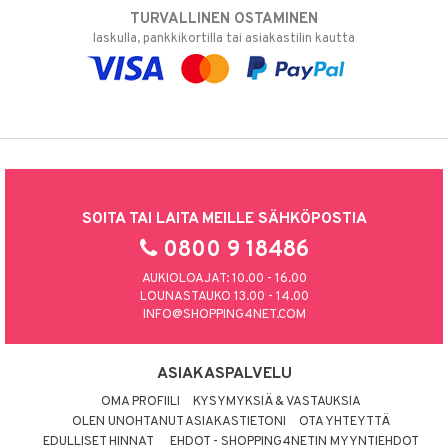
TURVALLINEN OSTAMINEN
laskulla, pankkikortilla tai asiakastilin kautta
SOITA TAI LAITA MEILLE SÄHKÖPOSTIA
0800 9 18486
AUKIOLOAJAT: 10.00 - 16.00
LOUNASTAUKO 13.00 - 14.00
INFO@SHOPPING4NET.COM
ASIAKASPALVELU
OMA PROFIILI
KYSYMYKSIÄ & VASTAUKSIA
OLEN UNOHTANUT ASIAKASTIETONI
OTA YHTEYTTÄ
EDULLISET HINNAT
EHDOT - SHOPPING4NETIN MYYNTIEHDOT