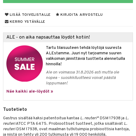
yt
verisuonet
ie
t
ood
LISÄÄ TOIVELISTALLE
KIRJOITA ARVOSTELU
talon kuorinta
 terveydenhuoltoa
poltto
rolia alentavat
KERRO YSTÄVÄLLE
talovoiteet
uolisto
rasvahapot
ta
ALE - on aika napsauttaa löydöt kotiin!
hiuspuu
ostuttimet
uutta säätelevät
Tartu tilaisuuteen tehdä löytöjä suuresta
riset rasvahapot
evitys
t
ALEstamme. Juuri nyt tarjoamme suuren
valikoiman jännittäviä tuotteita alennetuilla
nia vahvistavat
hinnoilla!
Ale on voimassa 31.8.2026 asti mutta ole
apia
tus
nopea - suosikkituotteesi voivat päästä
loppumaan!
ulatus
Näe kaikki ale-löydöt »
to
inen
Tuotetieto
t
iini
Gastrus sisältää kaksi patentoitua kantaa
L. reuteri*
DSM 17938 ja
L.
reuteri
ATCC PTA 6475. Probioottiset tuotteet, jotka sisältävät
L.
 energiaa
 & helpottava
 & K
reuteri
DSM 17938, ovat maailman tutkituimpia probioottisia kantoja,
ja niistä on tehty yli 200 tutkimusta yli 19 000 henkilöllä.