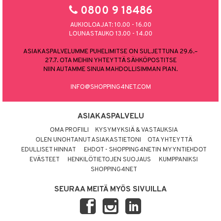
0800 9 18486
AUKIOLOAJAT: 10.00 - 16.00
LOUNASTAUKO 13.00 - 14.00
ASIAKASPALVELUMME PUHELIMITSE ON SULJETTUNA 29.6.–
27.7. OTA MEIHIN YHTEYTTÄ SÄHKÖPOSTITSE
NIIN AUTAMME SINUA MAHDOLLISIMMAN PIAN.
INFO@SHOPPING4NET.COM
ASIAKASPALVELU
OMA PROFIILI
KYSYMYKSIÄ & VASTAUKSIA
OLEN UNOHTANUT ASIAKASTIETONI
OTA YHTEYTTÄ
EDULLISET HINNAT
EHDOT - SHOPPING4NETIN MYYNTIEHDOT
EVÄSTEET
HENKILÖTIETOJEN SUOJAUS
KUMPPANIKSI
SHOPPING4NET
SEURAA MEITÄ MYÖS SIVUILLA