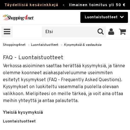
Täydellisiä kesävinkkejä
-
Ilmainen toimitus yli 50 €
Luontaistuotteet
ERKKEJÄ
Kauneudenhoito
JAT
UOTTEITA
Piilolinssit
Shopping4net
»
Luontaistuotteet
»
Kysymyksiä & vastauksia
Luontaistuotteet
silmät
FAQ - Luontaistuotteet
Apteekki
Verkossa asioiminen saattaa herättää kysymyksiä, ja tänne
suus
olemme koonneet asiakaspalveluumme useimmiten
apot
Fitness
esitetyt kysymykset (FAQ - Frequently Asked Questions).
Kysymykset on luokiteltu vasemmalla puolella olevaan
Koti & Sisustus
valikkoon. Mielipiteesi on meille tärkeä, ja voit aina ottaa
meihin yhteyttä ja antaa palautetta.
Lelut, Lapsi & Vauva
kkeet
Yleisiä kysymyksiä
Tuotemerkkejä
otteet
ät & pähkinät
Luontaistuotteet
Kampanjat
iho & kynnet
en