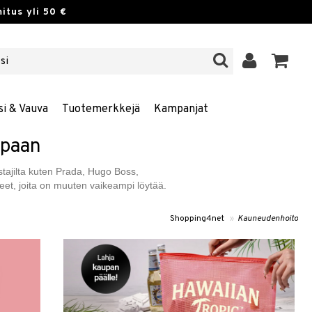
itus yli 50 €
si & Vauva
Tuotemerkkejä
Kampanjat
ppaan
istajilta kuten Prada, Hugo Boss,
eet, joita on muuten vaikeampi löytää.
Shopping4net
»
Kauneudenhoito