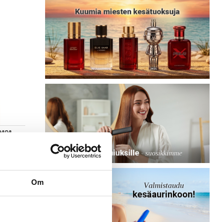
eana
na
illa
e Mist
Om