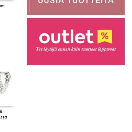
eam
)
UL
lated