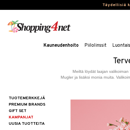
Täydellisiä 
Kauneudenhoito
Piilolinssit
Luontai
Terv
Meiltä löydät laajan valikoiman 
Mugler ja lisäksi monia muita. Valiko
TUOTEMERKKEJÄ
PREMIUM BRANDS
GIFT SET
KAMPANJAT
UUSIA TUOTTEITA