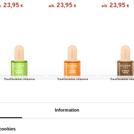
23,95
23,95
23,95
k.
€
alk.
€
alk.
€
Saatavana useana
Saatavana useana
Saatavana us
vaihtoehtona
vaihtoehtona
vaihtoehto
ean Pistachio Passion
Clean Papaya Paradise
Clean Whipped Van
ir & Body Perfume Mist
Hair & Body Perfume Mist
Hair & Body Perfum
EAN
CLEAN
CLEAN
Information
14,95
20,95
20,95
k.
€
alk.
€
alk.
€
cookies