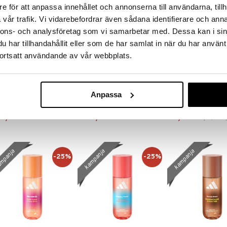
kampanja
e för att anpassa innehållet och annonserna till användarna, tillh
vår trafik. Vi vidarebefordrar även sådana identifierare och anna
nnons- och analysföretag som vi samarbetar med. Dessa kan i sin
har tillhandahållit eller som de har samlat in när du har använt
ortsatt användande av vår webbplats.
u Vitaminée Pulsation
Eau Vitaminée Énergie
Adidas Vibes Spa
rry
Abricot
Body Mist
Anpassa
OTHERM
BIOTHERM
ADIDAS
dy Mist
Body Mist
4,95
44,95
8,96
€
€
€
(
11,95
€
mpanja
kampanja
kampanja
-25%
-25%