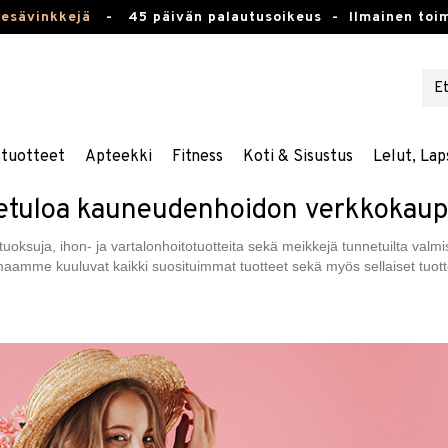
kesävinkkejä
-
45 päivän palautusoikeus -
Ilmainen toim
stuotteet
Apteekki
Fitness
Koti & Sisustus
Lelut, Lap
etuloa kauneudenhoidon verkkokau
tuoksuja, ihon- ja vartalonhoitotuotteita sekä meikkejä tunnetuilta valm
imaamme kuuluvat kaikki suosituimmat tuotteet sekä myös sellaiset tuott