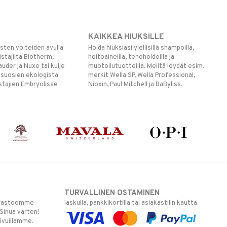
KAIKKEA HIUKSILLE
listen voiteiden avulla
Hoida hiuksiasi ylellisillä shampoilla,
stajilta Biotherm,
hoitoaineilla, tehohoidoilla ja
auder ja Nuxe tai kulje
muotoilutuotteilla. Meiltä löydät esim.
 suosien ekologista
merkit Wella SP, Wella Professional,
stajien Embryolisse
Nioxin, Paul Mitchell ja BaByliss.
TURVALLINEN OSTAMINEN
varastoomme
laskulla, pankkikortilla tai asiakastilin kautta
 Sinua varten!
sivuillamme.