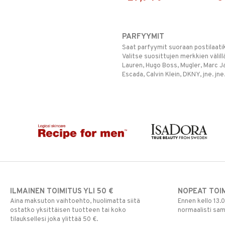
PARFYYMIT
Saat parfyymit suoraan postilaati
Valitse suosittujen merkkien välill
Lauren, Hugo Boss, Mugler, Marc J
Escada, Calvin Klein, DKNY, jne. jne
ILMAINEN TOIMITUS YLI 50 €
NOPEAT TOI
Aina maksuton vaihtoehto, huolimatta siitä
Ennen kello 13.
ostatko yksittäisen tuotteen tai koko
normaalisti sa
tilauksellesi joka ylittää 50 €.