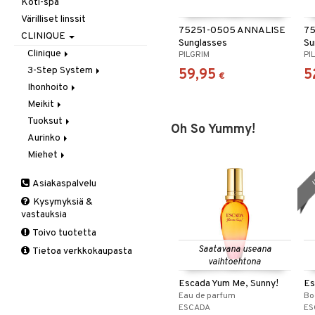
Koti-spa
Suihkugeelit & saippuat
Parranajotuotteet
Suihkugeelit & saippuat
Värilliset linssit
75251-0505 ANNALISE
75
Vartaloöljyt
Parta & Viikset
Vartalovoiteet
CLINIQUE
Sunglasses
Su
Vartalovoiteet
Puhdistaminen
Clinique
PILGRIM
PI
Seerumit
3-Step System
Top 10
59,95
5
€
Silmänympärysvoiteet
Ihonhoito
Vaihe 1: Puhdistus
Meikit
Vaihe 2: Kirkastus
Käsien- ja Vartalonhoito
Tuoksut
Vaihe 3: Kosteutus
Kosteudenhoito
Huulikiilto
Oh So Yummy!
Aurinko
Kuorinta ja naamiot
Huulipuna
Aromatics Elixir
Miehet
Puhdistus
Huultenrajausväri
Calyx
Aurinkosuoja
u
Seerumit
Kulmakarvat
Clinique Happy
3-Vaihetta Miehille
Asiakaspalvelu
Silmien/Huulten Hoito
Luomiväri
Clinique Happy For Men
Ironhoito
Kysymyksiä &
Meikkisiveltmit
Kirkastus
vastauksia
Meikkivoide
Kosteutus & Soujaus
Toivo tuotetta
Peitevoide
Parranajo &
Saatavana useana
Tietoa verkkokaupasta
Ihonpuhdistus
Pohjustusvoide
vaihtoehtona
Poskipuna
Escada Yum Me, Sunny!
Es
Puuteri
Eau de parfum
Bo
Ripsiväri
ESCADA
ES