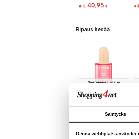
Silmänrajauskynät
40,95
alk.
€
al
Ripaus kesää
Saatavana useana
vaihtoehtona
Clean Rosé All Day
Cl
Hair & Body Perfume Mist
Ha
CLEAN
CL
Samtycke
17,95
alk.
€
al
Denna webbplats använder 