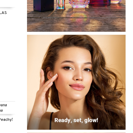
LLAS
eana
na
Peachy!