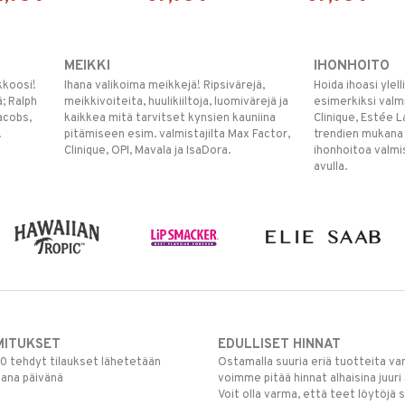
MEIKKI
IHONHOITO
kkoosi!
Ihana valikoima meikkejä! Ripsivärejä,
Hoida ihoasi ylel
ä; Ralph
meikkivoiteita, huulikiiltoja, luomivärejä ja
esimerkiksi valmi
acobs,
kaikkea mitä tarvitset kynsien kauniina
Clinique, Estée L
.
pitämiseen esim. valmistajilta Max Factor,
trendien mukana
Clinique, OPI, Mavala ja IsaDora.
ihonhoitoa valmi
avulla.
MITUKSET
EDULLISET HINNAT
00 tehdyt tilaukset lähetetään
Ostamalla suuria eriä tuotteita 
mana päivänä
voimme pitää hinnat alhaisina juuri
Voit olla varma, että teet löytöjä 