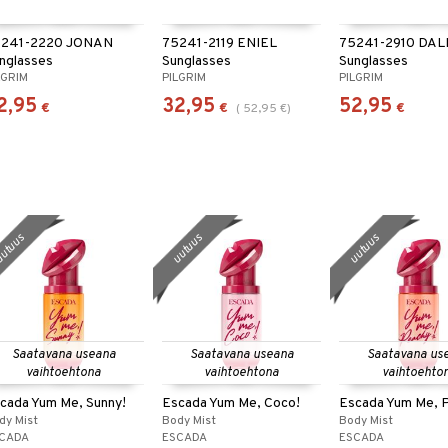
241-2220 JONAN
75241-2119 ENIEL
75241-2910 DA
nglasses
Sunglasses
Sunglasses
LGRIM
PILGRIM
PILGRIM
2,95
32,95
52,95
€
€
€
(
52,95
€
)
utuus
uutuus
uutuus
Saatavana useana
Saatavana useana
Saatavana us
vaihtoehtona
vaihtoehtona
vaihtoehto
cada Yum Me, Sunny!
Escada Yum Me, Coco!
Escada Yum Me, 
dy Mist
Body Mist
Body Mist
CADA
ESCADA
ESCADA