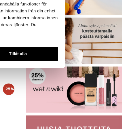
-25%
andahålla funktioner för
n information från din enhet
 tur kombinera informationen
 deras tjänster. Du
rk Up
Tillåt alla
)
-25%