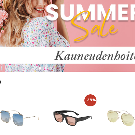
n
-38%