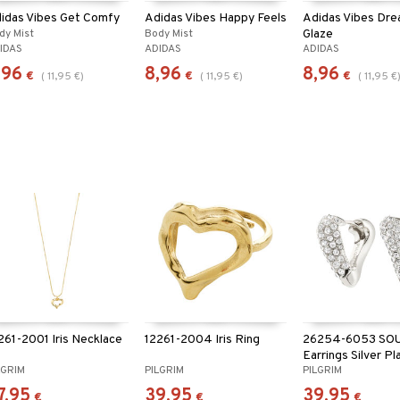
idas Vibes Get Comfy
Adidas Vibes Happy Feels
Adidas Vibes Dr
dy Mist
Body Mist
Glaze
IDAS
ADIDAS
ADIDAS
Body Mist
,96
8,96
8,96
€
€
€
(
11,95
€
)
(
11,95
€
)
(
11,95
€
261-2001 Iris Necklace
12261-2004 Iris Ring
26254-6053 SO
Earrings Silver P
LGRIM
PILGRIM
PILGRIM
7,95
39,95
39,95
€
€
€