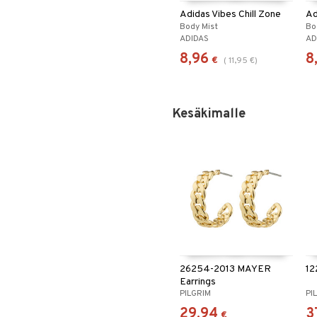
Adidas Vibes Chill Zone
Ad
Body Mist
Bo
ADIDAS
AD
8,96
8
€
(
11,95
€
)
Kesäkimalle
26254-2013 MAYER
12
Earrings
PILGRIM
PI
29,94
3
€