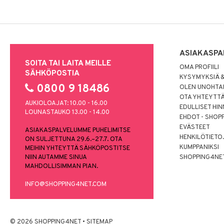
ASIAKASPA
SOITA TAI LAITA MEILLE
OMA PROFIILI
SÄHKÖPOSTIA
KYSYMYKSIÄ &
0800 9 18486
OLEN UNOHTAN
OTA YHTEYTT
AUKIOLOAJAT: 10.00 - 16.00
EDULLISET HI
LOUNASTAUKO 13.00 - 14.00
EHDOT - SHOP
EVÄSTEET
ASIAKASPALVELUMME PUHELIMITSE
HENKILÖTIETO
ON SULJETTUNA 29.6.–27.7. OTA
KUMPPANIKSI
MEIHIN YHTEYTTÄ SÄHKÖPOSTITSE
NIIN AUTAMME SINUA
SHOPPING4NE
MAHDOLLISIMMAN PIAN.
INFO@SHOPPING4NET.COM
© 2026 SHOPPING4NET
•
SITEMAP