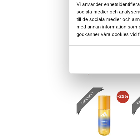
Vi använder enhetsidentifierar
sociala medier och analysera 
till de sociala medier och a
med annan information som du 
godkänner våra cookies vid f
Eau Vitaminée Citrus
Ea
Tonic
Be
BIOTHERM
BI
Body Mist
Bo
44,95
4
€
kampanja
ka
-25%