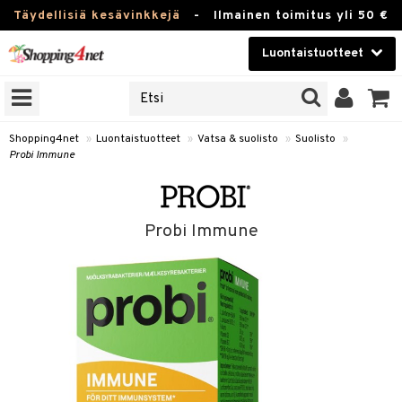
Täydellisiä kesävinkkejä
-
Ilmainen toimitus yli 50 €
Luontaistuotteet
ERKKEJÄ
Kauneudenhoito
JAT
UOTTEITA
Piilolinssit
Shopping4net
»
Luontaistuotteet
»
Vatsa & suolisto
»
Suolisto
»
Probi Immune
Luontaistuotteet
silmät
Apteekki
suus
Probi Immune
apot
Fitness
Koti & Sisustus
Lelut, Lapsi & Vauva
kkeet
Tuotemerkkejä
otteet
ät & pähkinät
Kampanjat
iho & kynnet
en