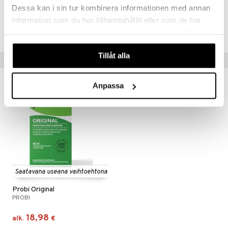
Dessa kan i sin tur kombinera informationen med annan
Tuotenumero
information som du har tillhandahållit eller som de har
HPI00-P0-40
samlat in när du har använt deras tjänster. Du godkänner
våra cookies vid fortsatt användande av vår webbplats.
Tillåt alla
Vinkkejä sinulle
Anpassa
Saatavana useana vaihtoehtona
Probi Original
PROBI
18,98
alk.
€