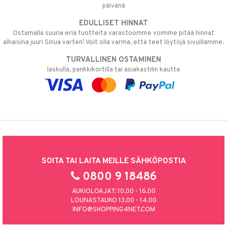
päivänä
EDULLISET HINNAT
Ostamalla suuria eriä tuotteita varastoomme voimme pitää hinnat
alhaisina juuri Sinua varten! Voit olla varma, että teet löytöjä sivuillamme.
TURVALLINEN OSTAMINEN
laskulla, pankkikortilla tai asiakastilin kautta
SOITA TAI LAITA MEILLE SÄHKÖPOSTIA
0800 9 18486
AUKIOLOAJAT: 10.00 - 16.00
LOUNASTAUKO 13.00 - 14.00
INFO@SHOPPING4NET.COM