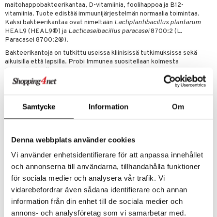
& nenä & kurkku
idantit
g
maitohappobakteerikantaa, D-vitamiinia, foolihappoa ja B12-
spalvelu
vitamiinia. Tuote edistää immuunijärjestelmän normaalia toimintaa.
iinit
Kaksi bakteerikantaa ovat nimeltään
Lactiplantibacillus plantarum
ksiä & vastauksia
HEAL9 (HEAL9®) ja
Lacticaseibacillus paracasei
8700:2 (L.
puli
iinit
Paracasei 8700:2®).
tuotetta
Bakteerikantoja on tutkittu useissa kliinisissä tutkimuksissa sekä
n
uuri
aikuisilla että lapsilla. Probi Immunea suositellaan kolmesta
 verkkokaupasta
ikävuodesta alkaen.
ndra
Annostus
neraalit
uskyky
1 purutabletti päivässä. Suositeltua vuorokausiannosta ei saa ylittää.
Samtycke
Information
Om
Ravintolisää ei tule käyttää monipuolisen ruokavalion ja terveellisten
elämäntapojen korvikkeena. Liiallinen kulutus voi aiheuttaa
laksatiivisen vaikutuksen.
Ainesosat
Denna webbplats använder cookies
Täyteaineet (isomalti, mikrokiteinen selluloosa), probiootit
Vi använder enhetsidentifierare för att anpassa innehållet
(
Lactiplantibacillus plantarum
HEAL9
, Lacticaseibacillus
och annonserna till användarna, tillhandahålla funktioner
paracasei
8700:2, maltodekstriini), aromi (sitruuna, vanilja),
för sociala medier och analysera vår trafik. Vi
paakkuuntumisenestoaine (rasvahappojen magnesiumsuolat),
happamuudensäätöaine (omenahappo), foolihappo
vidarebefordrar även sådana identifierare och annan
(pteroyylimonoglutamiinihappo), D3-vitamiini (kolekalsiferoli), B12-
information från din enhet till de sociala medier och
vitamiini (syanokobalamiini)
annons- och analysföretag som vi samarbetar med.