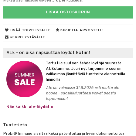
Maksa osamaksulla alkaen 5 € per kuukausi.
yt
verisuonet
ie
t
ood
LISÄÄ OSTOSKORIIN
talon kuorinta
 terveydenhuoltoa
poltto
rolia alentavat
talovoiteet
LISÄÄ TOIVELISTALLE
KIRJOITA ARVOSTELU
uolisto
rasvahapot
ta
KERRO YSTÄVÄLLE
hiuspuu
ostuttimet
uutta säätelevät
ALE - on aika napsauttaa löydöt kotiin!
riset rasvahapot
evitys
t
nia vahvistavat
Tartu tilaisuuteen tehdä löytöjä suuresta
ALEstamme. Juuri nyt tarjoamme suuren
apia
tus
valikoiman jännittäviä tuotteita alennetuilla
hinnoilla!
ulatus
Ale on voimassa 31.8.2026 asti mutta ole
nopea - suosikkituotteesi voivat päästä
to
loppumaan!
inen
Näe kaikki ale-löydöt »
t
iini
Tuotetieto
 energiaa
 & helpottava
 & K
Probi® Immune sisältää kaksi patentoitua ja hyvin dokumentoitua