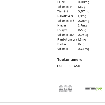
Fluori
0,08mg
Vitamiini K
1,6µg
Tiamiini
0,57mg
Riboflaviini
1,3mg
Vitamiini B6
0,08mg
Niacin
2,7mg
Folsyra
166µg
Vitamin B12
0,28µg
Pantotensyra
1,7mg
Biotin
16µg
Vitamin E
0,74mg
Tuotenumero
HSPCF-F3-450