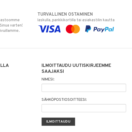
TURVALLINEN OSTAMINEN
varastoomme
laskulla, pankkikortilla tai asiakastilin kautta
 Sinua varten!
sivuillamme.
ILLA
ILMOITTAUDU UUTISKIRJEEMME
SAAJAKSI
NIMESI:
SÄHKÖPOSTIOSOITTEESI: