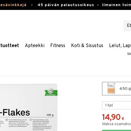
kesävinkkejä
-
45 päivän palautusoikeus -
Ilmainen toim
stuotteet
Apteekki
Fitness
Koti & Sisustus
Lelut, Lap
Sh
450 gr
14,90
€
Maksa osamaksul