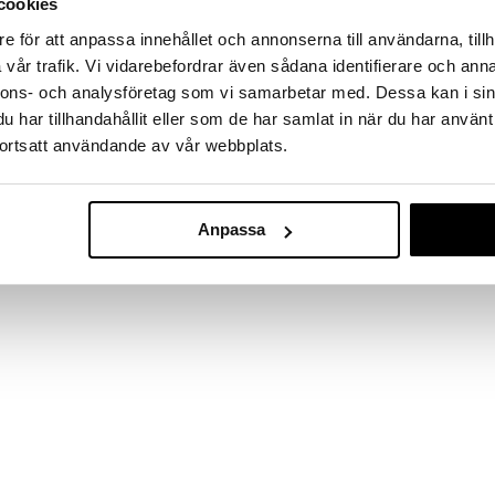
cookies
e för att anpassa innehållet och annonserna till användarna, tillh
vår trafik. Vi vidarebefordrar även sådana identifierare och anna
nnons- och analysföretag som vi samarbetar med. Dessa kan i sin
har tillhandahållit eller som de har samlat in när du har använt
ortsatt användande av vår webbplats.
Anpassa