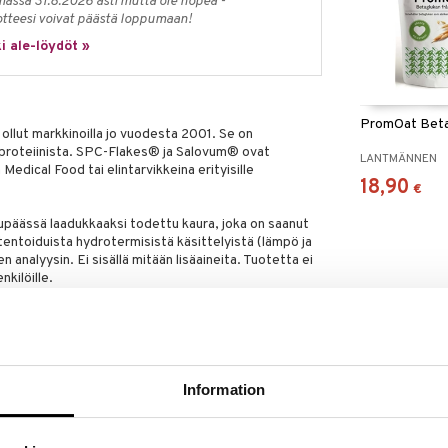
massa 31.8.2026 asti mutta ole nopea -
otteesi voivat päästä loppumaan!
i ale-löydöt »
PromOat Beta
 ollut markkinoilla jo vuodesta 2001. Se on
ä proteiinista. SPC-Flakes® ja Salovum® ovat
LANTMÄNNEN
Medical Food tai elintarvikkeina erityisille
18,90
€
päässä laadukkaaksi todettu kaura, joka on saanut
entoiduista hydrotermisistä käsittelyistä (lämpö ja
n analyysin. Ei sisällä mitään lisäaineita. Tuotetta ei
nkilöille.
reseptiä apteekista tai hyvin varustetuista
 per kg kehon painoa ja se jaetaan 2-3 eri
Information
aleet voidaan nauttia esim. viilin tai jogurtin kanssa.
roa.