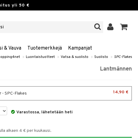
itus yli 50 €
si & Vauva
Tuotemerkkejä
Kampanjat
opping4net
»
Luontaistuotteet
»
Vatsa & suolisto
»
Suolisto
»
SPC-Flakes
Lantmännen
14,90 €
 - SPC-Flakes
Varastossa, lähetetään heti
la alkaen 4 € per kuukausi.