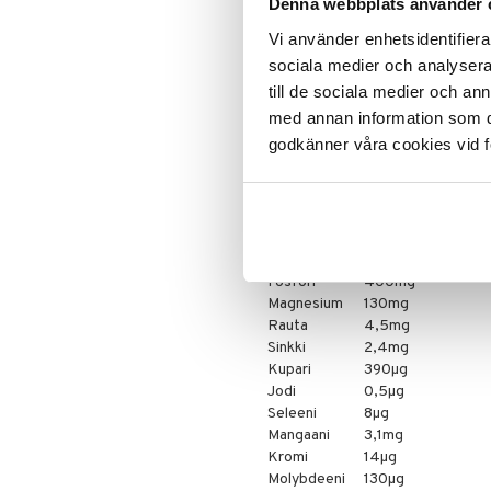
Denna webbplats använder 
Jyvähiutaleita kaurasta.
Vi använder enhetsidentifierar
Ravintosisältö per 100g
sociala medier och analysera 
Energia
375 kcal
till de sociala medier och a
Proteiini
12 g
med annan information som du 
Hiilihydraatti
59 g
godkänner våra cookies vid f
Rasva
10 g
Ravintokuidut
7,5g
Natrium
14mg
Kloridi
86mg
Kalium
310mg
Kalsium
88mg
Fosfori
400mg
Magnesium
130mg
Rauta
4,5mg
Sinkki
2,4mg
Kupari
390µg
Jodi
0,5µg
Seleeni
8µg
Mangaani
3,1mg
Kromi
14µg
Molybdeeni
130µg