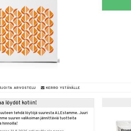
RJOITA ARVOSTELU
KERRO YSTÄVÄLLE
a löydöt kotiin!
isuuteen tehdä löytöjä suuresta ALEstamme. Juuri
mme suuren valikoiman jännittäviä tuotteita
a hinnoilla!