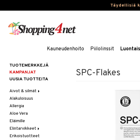
Täydellisiä 
Kauneudenhoito
Piilolinssit
Luontai
TUOTEMERKKEJÄ
SPC-Flakes
KAMPANJAT
UUSIA TUOTTEITA
Aivot & silmät
Alakuloisuus
Muisti
Allergia
Rasvahapot
Aloe Vera
Silmät
Eläimille
Elintarvikkeet
Erikoistuotteet
Hedelmät & pähkinät