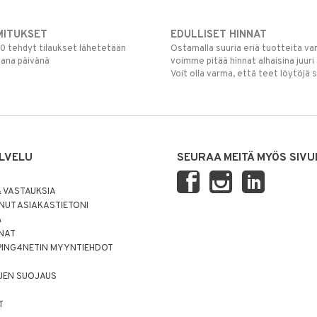
MITUKSET
EDULLISET HINNAT
00 tehdyt tilaukset lähetetään
Ostamalla suuria eriä tuotteita 
mana päivänä
voimme pitää hinnat alhaisina juuri
Voit olla varma, että teet löytöjä 
LVELU
SEURAA MEITÄ MYÖS SIVU
 VASTAUKSIA
UT ASIAKASTIETONI
Ä
NNAT
PING4NETIN MYYNTIEHDOT
JEN SUOJAUS
T