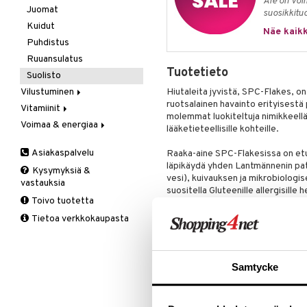
Ale on voi
Kivunlievitys
Juomat
Verisuonia vahvistavat
suosikkitu
Muuta
Kuidut
Näe kaikk
Valoterapia
Puhdistus
Ruuansulatus
Tuotetieto
Suolisto
Vilustuminen
Hiutaleita jyvistä, SPC-Flakes, on
ruotsalainen havainto erityisest
Vitamiinit
C-vitamiini
molemmat luokiteltuja nimikkeellä 
Voimaa & energiaa
Estävä & helpottava
A, D, E & K
lääketieteellisille kohteille.
Korva & nenä & kurkku
Antioksidantit
Ginseng
Asiakaspalvelu
Raaka-aine SPC-Flakesissa on etu
Muut
B-vitamiinit
Muut
läpikäydä yhden Lantmännenin pat
Kysymyksiä &
Valkosipuli
C-vitamiinit
Q-10
vesi), kuivauksen ja mikrobiologise
vastauksia
Viruksiin
Lapset
Ruusunjuuri
suositella Gluteenille allergisille he
Toivo tuotetta
SPC-Flakes® voidaan ostaa ilman 
Yskään
Miehet
Schizandra
luontaistuotemyymälöistä.
Tietoa verkkokaupasta
Multimineraalit
Suorituskyky
Annostus
Naiset
Normaaliannos tuotetta SPC on 1 g
Samtycke
ottokertaan. Erityisvalmistetut hit
Voit keittää hiutaleista myös puu
Ainesosat