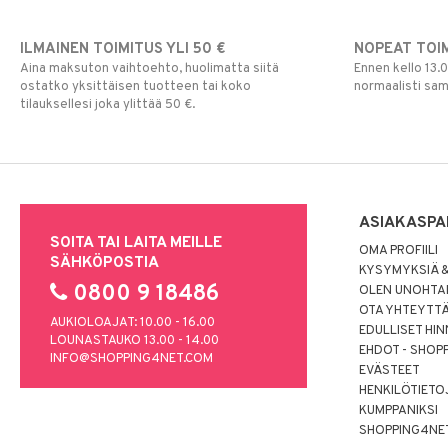
ILMAINEN TOIMITUS YLI 50 €
NOPEAT TOI
Aina maksuton vaihtoehto, huolimatta siitä
Ennen kello 13.
ostatko yksittäisen tuotteen tai koko
normaalisti sa
tilauksellesi joka ylittää 50 €.
ASIAKASPA
SOITA TAI LAITA MEILLE
OMA PROFIILI
SÄHKÖPOSTIA
KYSYMYKSIÄ &
0800 9 18486
OLEN UNOHTAN
OTA YHTEYTT
AUKIOLOAJAT: 10.00 - 16.00
EDULLISET HI
LOUNASTAUKO 13.00 - 14.00
EHDOT - SHOP
INFO@SHOPPING4NET.COM
EVÄSTEET
HENKILÖTIETO
KUMPPANIKSI
SHOPPING4NE