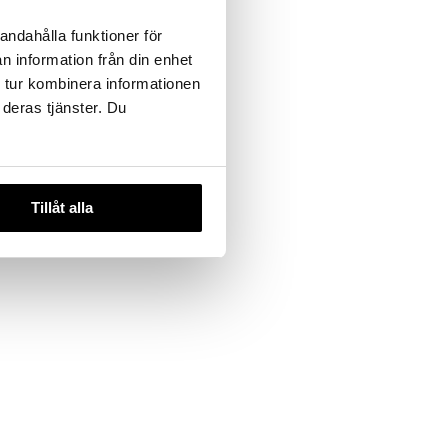
andahålla funktioner för
n information från din enhet
 tur kombinera informationen
 deras tjänster. Du
Tillåt alla