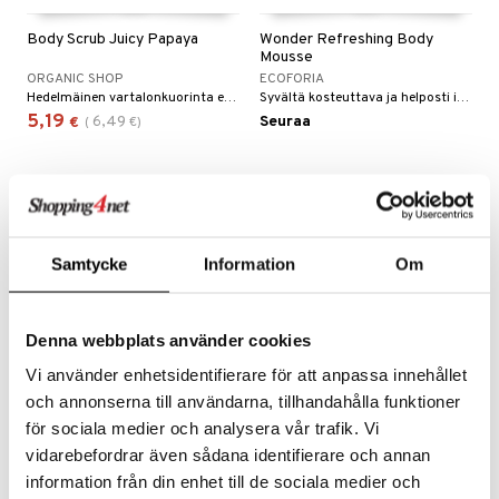
yt
Body Scrub Juicy Papaya
Wonder Refreshing Body
Mousse
talon kuorinta
ORGANIC SHOP
ECOFORIA
Hedelmäinen vartalonkuorinta ekologisella papaijauutteella ja luonnollisella sokerilla joka kuorii ja puhdistaa tehden ihosta pehmeän ja ihanan tuoksuisen.
Syvältä kosteuttava ja helposti imeytyvä vartalovaahto. Parantaa ihon kimmoisuutta.
talovoiteet
5,19
6,49
Seuraa
€
(
€
)
iikka
let
akkauhset
hampaat
eco
mät
Samtycke
Information
Om
hdistaminen
Denna webbplats använder cookies
Vi använder enhetsidentifierare för att anpassa innehållet
to
och annonserna till användarna, tillhandahålla funktioner
apot
för sociala medier och analysera vår trafik. Vi
Body Scrub Mango Sugar
Sorbet
vidarebefordrar även sådana identifierare och annan
t
nit &mineraalit
hanen
ORGANIC SHOP
information från din enhet till de sociala medier och
Hedelmäinen aromaattinen kuorinta