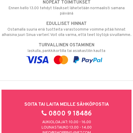
NOPEAT TOIMITUKSET
apia
tus
& nenä & kurkku
idantit
g
spalvelu
Ennen kello 13.00 tehdyt tilaukset lähetetään normaalisti samana
ulatus
iinit
päivänä
ksiä & vastauksia
EDULLISET HINNAT
o
puli
iinit
tuotetta
Ostamalla suuria eriä tuotteita varastoomme voimme pitää hinnat
n
uuri
alhaisina juuri Sinua varten! Voit olla varma, että teet löytöjä sivuillamme.
 verkkokaupasta
ndra
TURVALLINEN OSTAMINEN
laskulla, pankkikortilla tai asiakastilin kautta
neraalit
uskyky
SOITA TAI LAITA MEILLE SÄHKÖPOSTIA
0800 9 18486
AUKIOLOAJAT: 10.00 - 16.00
LOUNASTAUKO 13.00 - 14.00
INFO@SHOPPING4NET.COM