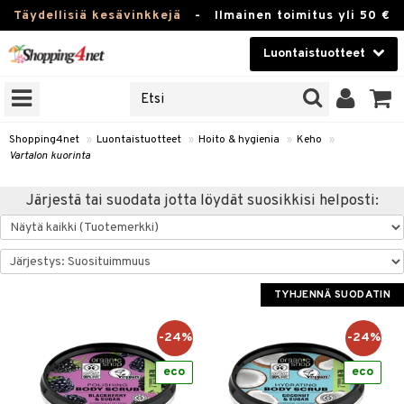
Täydellisiä kesävinkkejä
-
Ilmainen toimitus yli 50 €
Luontaistuotteet
ERKKEJÄ
Kauneudenhoito
JAT
UOTTEITA
Piilolinssit
Shopping4net
»
Luontaistuotteet
»
Hoito & hygienia
»
Keho
»
Vartalon kuorinta
Luontaistuotteet
silmät
Järjestä tai suodata jotta löydät suosikkisi helposti:
Apteekki
suus
apot
Fitness
Koti & Sisustus
TYHJENNÄ SUODATIN
Lelut, Lapsi & Vauva
kkeet
-24%
-24%
Tuotemerkkejä
otteet
ät & pähkinät
eco
eco
Kampanjat
iho & kynnet
en