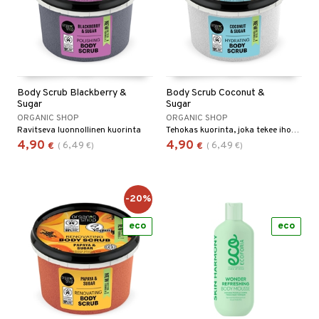
hygienia
& leivonta
 & pigmentti
t
t
osuoja
ersun-tuotteet
s
lisät
tuotteet
inkovoiteet
usaineet
en hoito
Body Scrub Blackberry &
Body Scrub Coconut &
Sugar
Sugar
let
et & liemet
nhoito
ORGANIC SHOP
ORGANIC SHOP
Ravitseva luonnollinen kuorinta
Tehokas kuorinta, joka tekee ihosta pehmeän ja sileän.
koistuotteet
tuotteet
4,90
4,90
6,49
6,49
€
(
€
)
€
(
€
)
toaineet
rasva
 jalat
mpoot
kojen hoito
ä- & siementahnoja
en hoito
-20%
ien hoito
koistuotteet
t
eco
eco
t tarvikkeet
ranajotuotteet
dorantit
od
distaminen
koistuotteet
s
mänympärysvoiteet
eriset öljyt
teet
py, suihku & saippuat