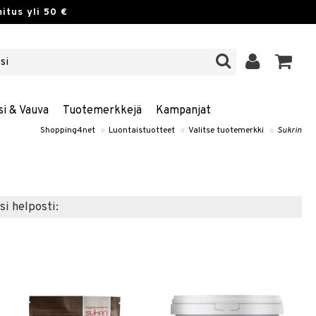
itus yli 50 €
si & Vauva
Tuotemerkkejä
Kampanjat
Shopping4net
»
Luontaistuotteet
»
Valitse tuotemerkki
»
Sukrin
si helposti: