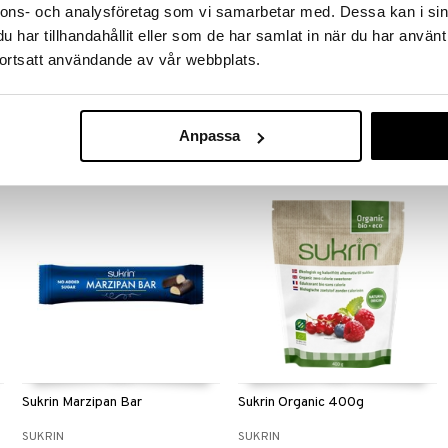
nnons- och analysföretag som vi samarbetar med. Dessa kan i sin
Sukrin Stevia Drops Vanilla
Sukrin Almond Flour
har tillhandahållit eller som de har samlat in när du har använt
ortsatt användande av vår webbplats.
SUKRIN
SUKRIN
Antaa ruoallesi makeutta ja makua
Rasvaton mantelijauho on
ilman ei-toivottuja kaloreita.
monipuolinen ainesosa, jota
voidaan käyttää leivonnassa ja
6,90
14,90
€
€
ruoanlaitossa.
Anpassa
Sukrin Marzipan Bar
Sukrin Organic 400g
SUKRIN
SUKRIN