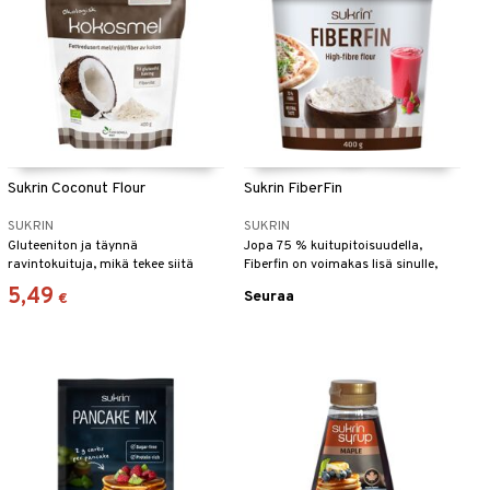
Sukrin Coconut Flour
Sukrin FiberFin
SUKRIN
SUKRIN
Gluteeniton ja täynnä
Jopa 75 % kuitupitoisuudella,
ravintokuituja, mikä tekee siitä
Fiberfin on voimakas lisä sinulle,
ravitsevan vaihtoehdon leivontaan
joka haluat saavuttaa hieman
5,49
Seuraa
€
ja ruoanlaittoon.
terveellisemmän elämäntavan.