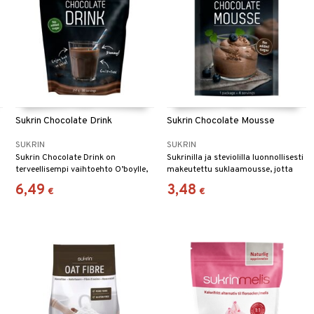
Sukrin Chocolate Drink
Sukrin Chocolate Mousse
SUKRIN
SUKRIN
Sukrin Chocolate Drink on
Sukrinilla ja steviolilla luonnollisesti
terveellisempi vaihtoehto O’boylle,
makeutettu suklaamousse, jotta
ilman lisättyä sokeria.
voit nauttia täysin ilman huonoa
6,49
3,48
€
€
omaatuntoa.