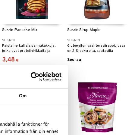
Sukrin Pancake Mix
Sukrin Sirup Maple
SUKRIN
SUKRIN
Paista herkullisia pannukakkuja,
Gluteeniton vaahterasiirappi, jossa
jotka ovat proteiinirikkaita ja
on 2 % sokereita, saatavilla
sokerittomia.
makuina Kulta, Vaahtera ja
3,48
Seuraa
€
Karamelli.
Om
andahålla funktioner för
n information från din enhet