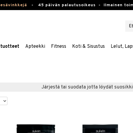
kesävinkkejä
-
45 päivän palautusoikeus -
Ilmainen toim
stuotteet
Apteekki
Fitness
Koti & Sisustus
Lelut, Lap
Järjestä tai suodata jotta löydät suosikki