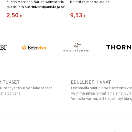
Sukrin Marzipan Bar on valmistettu
Kaloriton makeutusaine.
suositusta SukrinMarsipanista ja se
on päällystetty rikkaalla, tummalla
2,50
9,53
€
€
SukrinSuklaalla.
MITUKSET
EDULLISET HINNAT
00 tehdyt tilaukset lähetetään
Ostamalla suuria eriä tuotteita 
mana päivänä
voimme pitää hinnat alhaisina juuri
Voit olla varma, että teet löytöjä 