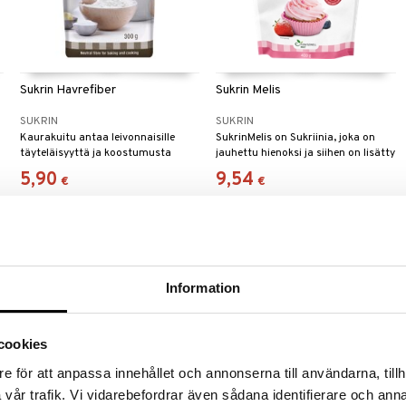
Sukrin Havrefiber
Sukrin Melis
SUKRIN
SUKRIN
Kaurakuitu antaa leivonnaisille
SukrinMelis on Sukriinia, joka on
täyteläisyyttä ja koostumusta
jauhettu hienoksi ja siihen on lisätty
lisäämättä yhtään hiilihydraattia.
hitusen stevioglykosideja
5,90
9,54
€
€
(steviakasvista).
Information
cookies
e för att anpassa innehållet och annonserna till användarna, tillh
vår trafik. Vi vidarebefordrar även sådana identifierare och anna