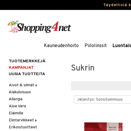
Täydellisiä 
Kauneudenhoito
Piilolinssit
Luontai
TUOTEMERKKEJÄ
Sukrin
KAMPANJAT
UUSIA TUOTTEITA
Aivot & silmät
Alakuloisuus
Muisti
Allergia
Rasvahapot
Aloe Vera
Silmät
Eläimille
Elintarvikkeet
Erikoistuotteet
Hedelmät & pähkinät