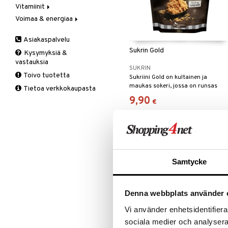
Vitamiinit
Kivunlievitys
Juomat
C-vitamiini
Verisuonia vahvistavat
Voimaa & energiaa
Muuta
Kuidut
Estävä & helpottava
A, D, E & K
Valoterapia
Puhdistus
Korva & nenä & kurkku
Antioksidantit
Ginseng
Asiakaspalvelu
Ruuansulatus
Muut
B-vitamiinit
Muut
Sukrin Gold
Kysymyksiä &
Suolisto
Valkosipuli
C-vitamiinit
Q-10
vastauksia
Viruksiin
Lapset
Ruusunjuuri
SUKRIN
Toivo tuotetta
Sukriini Gold on kultainen ja
Yskään
Miehet
Schizandra
maukas sokeri, jossa on runsas
Tietoa verkkokaupasta
Multimineraalit
Suorituskyky
maku.
9,90
€
Naiset
Samtycke
Denna webbplats använder 
Vi använder enhetsidentifierar
sociala medier och analysera 