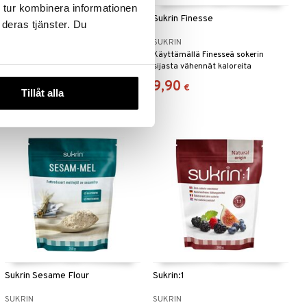
 tur kombinera informationen
Sukrin Fibre Bread
Sukrin Finesse
 deras tjänster. Du
SUKRIN
SUKRIN
Leipäseos oman
Käyttämällä Finesseä sokerin
vähähiilihydraattisen leivän
sijasta vähennät kaloreita
valmistamiseen ilman gluteenia,
huomattavasti.
6,90
9,90
€
€
maitoa tai hiivaa.
Tillåt alla
Sukrin Sesame Flour
Sukrin:1
SUKRIN
SUKRIN