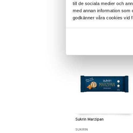
till de sociala medier och a
Sukrin Stevia Drops Dark
med annan information som du 
Chocolate
godkänner våra cookies vid f
SUKRIN
Täysin kaloriton steviatippa
suklaan maulla.
7,54
€
Sukrin Marzipan
SUKRIN