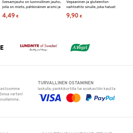
Seesamjauho on luonnollinen jauho,
Vegaaninen ja gluteeniton
jolla on mieto, pähkinäinen aromi ja
vaihtoehto sinulle, joka haluat
korkea ravintoarvo.
vähentää tavallista sokeria.
4,49
9,90
€
€
TURVALLINEN OSTAMINEN
varastoomme
laskulla, pankkikortilla tai asiakastilin kautta
 Sinua varten!
sivuillamme.