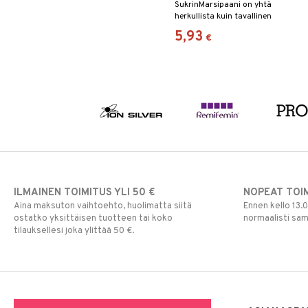
SukrinMarsipaani on yhtä
herkullista kuin tavallinen
marsipaani – ja täynnä hyvää
5,93
€
ravintoa.
ILMAINEN TOIMITUS YLI 50 €
NOPEAT TOI
Aina maksuton vaihtoehto, huolimatta siitä
Ennen kello 13.
ostatko yksittäisen tuotteen tai koko
normaalisti sa
tilauksellesi joka ylittää 50 €.