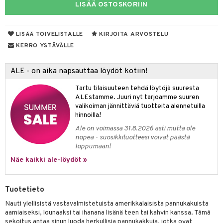
LISÄÄ OSTOSKORIIN
otteet
LISÄÄ TOIVELISTALLE
KIRJOITA ARVOSTELU
KERRO YSTÄVÄLLE
iho & kynnet
hygienia
 & pigmentti
ALE - on aika napsauttaa löydöt kotiin!
hdistaminen
t
osuoja
Tartu tilaisuuteen tehdä löytöjä suuresta
ALEstamme. Juuri nyt tarjoamme suuren
ersun-tuotteet
lisät
tuotteet
valikoiman jännittäviä tuotteita alennetuilla
hinnoilla!
inkovoiteet
en hoito
to
Ale on voimassa 31.8.2026 asti mutta ole
nopea - suosikkituotteesi voivat päästä
let
nhoito
apot
loppumaan!
koistuotteet
t
tuotteet
nit &mineraalit
hanen
Näe kaikki ale-löydöt »
toaineet
 jalat
m
Tuotetieto
mpoot
kojen hoito
 lihakset
en hoito
lisät
Nauti ylellisistä vastavalmistetuista amerikkalaisista pannukakuista
ien hoito
koistuotteet
udottaminen
 halu
ium
lisät
aamiaiseksi, lounaaksi tai ihanana lisänä teen tai kahvin kanssa. Tämä
sekoitus antaa sinun luoda herkullisia pannukakkuja, jotka ovat