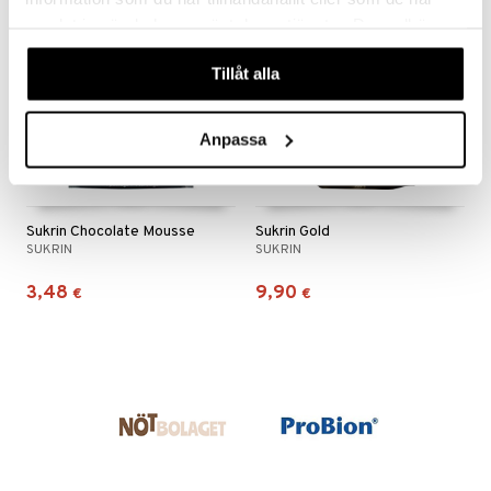
n
uuri
samlat in när du har använt deras tjänster. Du godkänner
 verkkokaupasta
våra cookies vid fortsatt användande av vår webbplats.
ndra
Tillåt alla
neraalit
uskyky
Anpassa
Sukrin Chocolate Mousse
Sukrin Gold
SUKRIN
SUKRIN
3,48
9,90
€
€