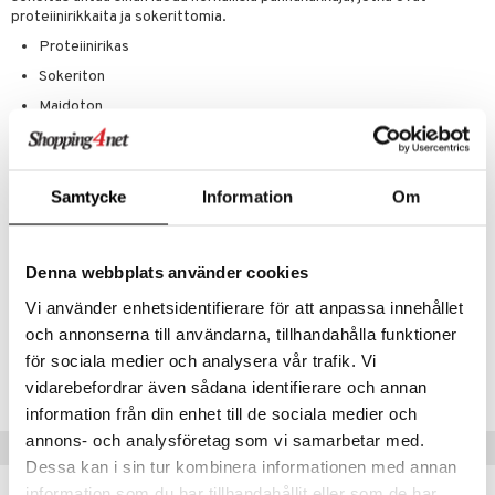
t tarvikkeet
ranajotuotteet
dorantit
pot
iikka
tamiinit
s & imetys
sti käytettävät
n korvaaminen
proteiinirikkaita ja sokerittomia.
distaminen
koistuotteet
let
iot
akkauhset
lisät
rasvahapot
Proteiinirikas
Sokeriton
mänympärysvoiteet
eriset öljyt
hampaat
 halu
ideriviinietikka
svahapot
i-intoleranssi
Maidoton
teet
py, suihku & saippuat
mät
d
vuodet & PMS
Gluteeniton
yt
verisuonet
ie
t
ood
Vähähiilihydraattinen
talon kuorinta
Samtycke
Information
Om
Ainesosat
 terveydenhuoltoa
poltto
rolia alentavat
Gluteeniton kaurajauho, makeutusaine (erytritoli), herneproteiini,
talovoiteet
uolisto
rasvahapot
ta
gluteeniton kaurakuitu, rasvattomaksi tehty pellavansiemenjauho,
sakeuttamisaine (difosfaatti, natriumbikarbonaatti), vanilja-aromi,
Denna webbplats använder cookies
inen
hiuspuu
ostuttimet
uutta säätelevät
kardemumma, suola, makeutusaine (steviaglykosidit steviasta).
Vi använder enhetsidentifierare för att anpassa innehållet
t
riset rasvahapot
evitys
t
iini
och annonserna till användarna, tillhandahålla funktioner
Tuotenumero
 energiaa
nia vahvistavat
 & helpottava
 & K
för sociala medier och analysera vår trafik. Vi
HSSG6-SZ-100
vidarebefordrar även sådana identifierare och annan
apia
tus
& nenä & kurkku
idantit
g
spalvelu
information från din enhet till de sociala medier och
ulatus
iinit
annons- och analysföretag som vi samarbetar med.
Vinkkejä sinulle
ksiä & vastauksia
Dessa kan i sin tur kombinera informationen med annan
o
puli
iinit
tuotetta
information som du har tillhandahållit eller som de har