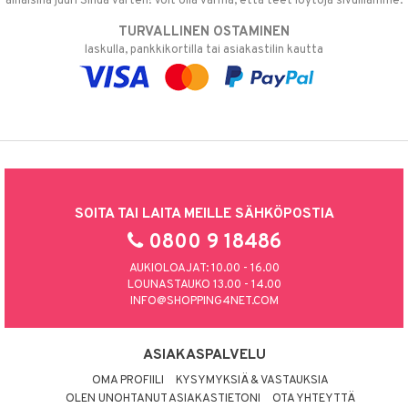
alhaisina juuri Sinua varten! Voit olla varma, että teet löytöjä sivuillamme.
TURVALLINEN OSTAMINEN
laskulla, pankkikortilla tai asiakastilin kautta
SOITA TAI LAITA MEILLE SÄHKÖPOSTIA
0800 9 18486
AUKIOLOAJAT: 10.00 - 16.00
LOUNASTAUKO 13.00 - 14.00
INFO@SHOPPING4NET.COM
ASIAKASPALVELU
OMA PROFIILI
KYSYMYKSIÄ & VASTAUKSIA
OLEN UNOHTANUT ASIAKASTIETONI
OTA YHTEYTTÄ