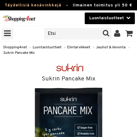
Täydellisiä kesävinkkejä
-
Ilmainen toimitus yli 50 €
Luontaistuotteet
ERKKEJÄ
Kauneudenhoito
JAT
UOTTEITA
Piilolinssit
Shopping4net
»
Luontaistuotteet
»
Elintarvikkeet
»
Jauhot & leivonta
»
Sukrin Pancake Mix
Luontaistuotteet
silmät
Apteekki
suus
Sukrin Pancake Mix
apot
Fitness
Koti & Sisustus
Lelut, Lapsi & Vauva
kkeet
Tuotemerkkejä
ät & pähkinät
Kampanjat
en