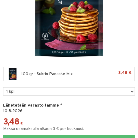
 & leivonta
t
s
usaineet
et & liemet
rasva
3,48 €
100 gr - Sukrin Pancake Mix
ä- & siementahnoja
t
od
Lähetetään varastoltamme
*
10.8.2026
s
3,48
€
Maksa osamaksulla alkaen 3 € per kuukausi.