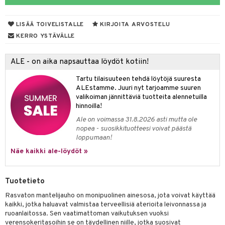
LISÄÄ TOIVELISTALLE
KIRJOITA ARVOSTELU
otteet
KERRO YSTÄVÄLLE
iho & kynnet
ALE - on aika napsauttaa löydöt kotiin!
hygienia
 & pigmentti
Tartu tilaisuuteen tehdä löytöjä suuresta
hdistaminen
t
osuoja
ALEstamme. Juuri nyt tarjoamme suuren
valikoiman jännittäviä tuotteita alennetuilla
ersun-tuotteet
lisät
tuotteet
hinnoilla!
Ale on voimassa 31.8.2026 asti mutta ole
inkovoiteet
en hoito
to
nopea - suosikkituotteesi voivat päästä
loppumaan!
let
nhoito
apot
Näe kaikki ale-löydöt »
koistuotteet
t
tuotteet
nit &mineraalit
hanen
toaineet
 jalat
m
Tuotetieto
mpoot
kojen hoito
 lihakset
en hoito
lisät
Rasvaton mantelijauho on monipuolinen ainesosa, jota voivat käyttää
kaikki, jotka haluavat valmistaa terveellisiä aterioita leivonnassa ja
ien hoito
koistuotteet
udottaminen
 halu
ium
lisät
ruoanlaitossa. Sen vaatimattoman vaikutuksen vuoksi
verensokeritasoihin se on täydellinen niille, jotka suosivat