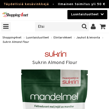
Täydellisiä kesävinkkejä
-
Ilmainen toimitus yli 50 €
Luontaistuotteet
ERKKEJÄ
Kauneudenhoito
JAT
UOTTEITA
Piilolinssit
Shopping4net
»
Luontaistuotteet
»
Elintarvikkeet
»
Jauhot & leivonta
»
Sukrin Almond Flour
Luontaistuotteet
silmät
Apteekki
suus
Sukrin Almond Flour
apot
Fitness
Koti & Sisustus
Lelut, Lapsi & Vauva
kkeet
Tuotemerkkejä
ät & pähkinät
Kampanjat
en