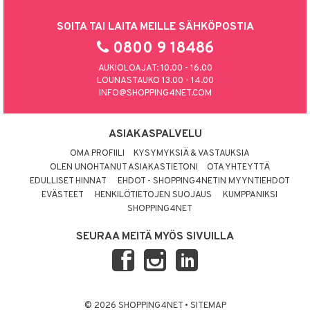
SOITA TAI LAITA MEILLE SÄHKÖPOSTIA
0800 9 18486
AUKIOLOAJAT: 10.00 - 16.00
LOUNASTAUKO 13.00 - 14.00
INFO@SHOPPING4NET.COM
ASIAKASPALVELU
OMA PROFIILI
KYSYMYKSIÄ & VASTAUKSIA
OLEN UNOHTANUT ASIAKASTIETONI
OTA YHTEYTTÄ
EDULLISET HINNAT
EHDOT - SHOPPING4NETIN MYYNTIEHDOT
EVÄSTEET
HENKILÖTIETOJEN SUOJAUS
KUMPPANIKSI
SHOPPING4NET
SEURAA MEITÄ MYÖS SIVUILLA
© 2026 SHOPPING4NET
•
SITEMAP