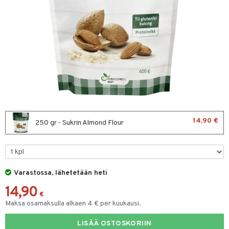
 & leivonta
t
s
usaineet
et & liemet
rasva
14,90 €
250 gr - Sukrin Almond Flour
ä- & siementahnoja
t
Varastossa, lähetetään heti
od
14,90
s
€
Maksa osamaksulla alkaen 4 € per kuukausi.
LISÄÄ OSTOSKORIIN