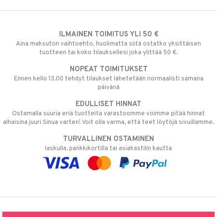
ILMAINEN TOIMITUS YLI 50 €
Aina maksuton vaihtoehto, huolimatta siitä ostatko yksittäisen
tuotteen tai koko tilauksellesi joka ylittää 50 €.
NOPEAT TOIMITUKSET
Ennen kello 13.00 tehdyt tilaukset lähetetään normaalisti samana
päivänä
EDULLISET HINNAT
Ostamalla suuria eriä tuotteita varastoomme voimme pitää hinnat
alhaisina juuri Sinua varten! Voit olla varma, että teet löytöjä sivuillamme.
TURVALLINEN OSTAMINEN
laskulla, pankkikortilla tai asiakastilin kautta