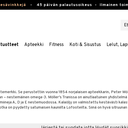
kesävinkkejä
-
45 päivän palautusoikeus -
Ilmainen toim
stuotteet
Apteekki
Fitness
Koti & Sisustus
Lelut, Lap
otemerkki. Se perustettiin vuonna 1854 norjalaisen apteekkarin, Peter Möl
ran – nestemäinen omega-3. Möller’s Tranissa on ainutlaatuinen yhdistelm
miineja A, D ja E nestemuodossa. Kalaöljy on valmistettu kestävästi kalas
 jotka on pyydetty satumaisen kauniilta Lofooteilta. Siinä on hyvä sitruunan
Järjestä tai suodata jotta löydät suosikki