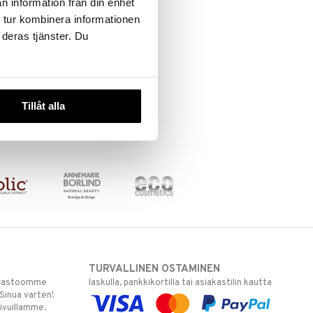
n information från din enhet
 tur kombinera informationen
 deras tjänster. Du
Tillåt alla
TURVALLINEN OSTAMINEN
varastoomme
laskulla, pankkikortilla tai asiakastilin kautta
 Sinua varten!
sivuillamme.