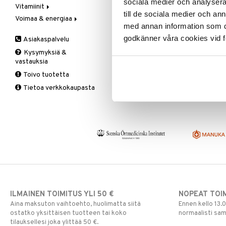
sociala medier och analysera 
Vitamiinit
Kivunlievitys
Juomat
C-vitamiini
Verisuonia vahvistavat
till de sociala medier och a
Voimaa & energiaa
Muuta
Kuidut
Estävä & helpottava
A, D, E & K
med annan information som du 
Valoterapia
Puhdistus
Korva & nenä & kurkku
Antioksidantit
Ginseng
godkänner våra cookies vid f
Asiakaspalvelu
Ruuansulatus
Muut
B-vitamiinit
Muut
Kysymyksiä &
Suolisto
Valkosipuli
C-vitamiinit
Q-10
vastauksia
Viruksiin
Lapset
Ruusunjuuri
Toivo tuotetta
Yskään
Miehet
Schizandra
Tietoa verkkokaupasta
Multimineraalit
Suorituskyky
Naiset
ILMAINEN TOIMITUS YLI 50 €
NOPEAT TOI
Aina maksuton vaihtoehto, huolimatta siitä
Ennen kello 13.
ostatko yksittäisen tuotteen tai koko
normaalisti sa
tilauksellesi joka ylittää 50 €.