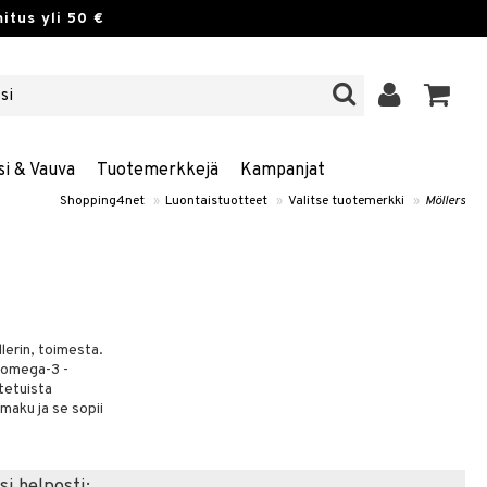
itus yli 50 €
si & Vauva
Tuotemerkkejä
Kampanjat
Shopping4net
»
Luontaistuotteet
»
Valitse tuotemerkki
»
Möllers
lerin, toimesta.
ä omega-3 -
tetuista
 maku ja se sopii
si helposti: