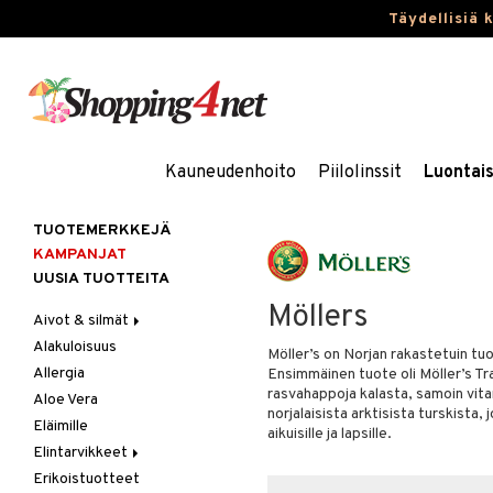
Täydellisiä 
Kauneudenhoito
Piilolinssit
Luontai
TUOTEMERKKEJÄ
KAMPANJAT
UUSIA TUOTTEITA
Möllers
Aivot & silmät
Alakuloisuus
Muisti
Möller’s on Norjan rakastetuin tu
Allergia
Rasvahapot
Ensimmäinen tuote oli Möller’s T
rasvahappoja kalasta, samoin vita
Aloe Vera
Silmät
norjalaisista arktisista turskista,
Eläimille
aikuisille ja lapsille.
Elintarvikkeet
Erikoistuotteet
Hedelmät & pähkinät