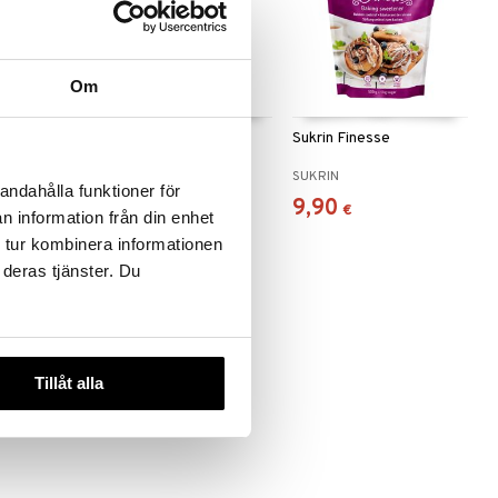
Om
 Flour
Sukrin Coconut Flour
Sukrin Finesse
SUKRIN
SUKRIN
andahålla funktioner för
5,49
9,90
€
€
n information från din enhet
 tur kombinera informationen
 deras tjänster. Du
Tillåt alla