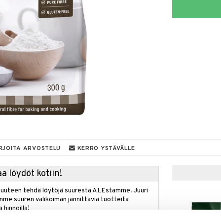
RJOITA ARVOSTELU
KERRO YSTÄVÄLLE
a löydöt kotiin!
isuuteen tehdä löytöjä suuresta ALEstamme. Juuri
mme suuren valikoiman jännittäviä tuotteita
a hinnoilla!