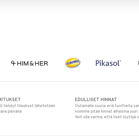
MITUKSET
EDULLISET HINNAT
00 tehdyt tilaukset lähetetään
Ostamalla suuria eriä tuotteita 
mana päivänä
voimme pitää hinnat alhaisina juuri
Voit olla varma, että teet löytöjä 