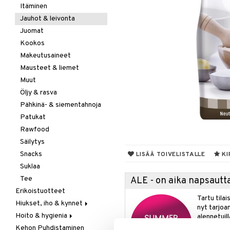
Itäminen
Jauhot & leivonta
Juomat
Kookos
Makeutusaineet
Mausteet & liemet
Muut
Öljy & rasva
Pähkinä- & siementahnoja
Patukat
Rawfood
Säilytys
Snacks
LISÄÄ TOIVELISTALLE
KI
Suklaa
Tee
ALE - on aika napsautta
Erikoistuotteet
Tartu tila
Hiukset, iho & kynnet
nyt tarjoa
Hoito & hygienia
Aurinko & pigmentti
alennetuill
Kehon Puhdistaminen
Hiukset
Aurinkosuoja