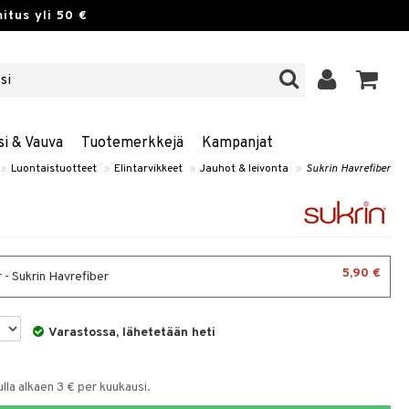
itus yli 50 €
si & Vauva
Tuotemerkkejä
Kampanjat
»
Luontaistuotteet
»
Elintarvikkeet
»
Jauhot & leivonta
»
Sukrin Havrefiber
5,90 €
 - Sukrin Havrefiber
Varastossa, lähetetään heti
la alkaen 3 € per kuukausi.