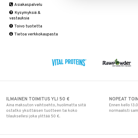
Asiakaspalvelu
Ruuansulatus
Muut
B-vitamiinit
Muut
Kysymyksiä &
Suolisto
Valkosipuli
C-vitamiinit
Q-10
vastauksia
Viruksiin
Lapset
Ruusunjuuri
Toivo tuotetta
Yskään
Miehet
Schizandra
Tietoa verkkokaupasta
Multimineraalit
Suorituskyky
Naiset
ILMAINEN TOIMITUS YLI 50 €
NOPEAT TOI
Aina maksuton vaihtoehto, huolimatta siitä
Ennen kello 13.
ostatko yksittäisen tuotteen tai koko
normaalisti sa
tilauksellesi joka ylittää 50 €.