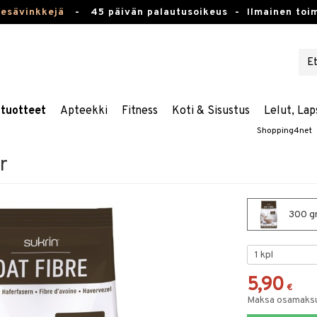
kesävinkkejä
-
45 päivän palautusoikeus -
Ilmainen toim
stuotteet
Apteekki
Fitness
Koti & Sisustus
Lelut, Lap
Shopping4net
r
300 gr
5,90
€
Maksa osamaksul