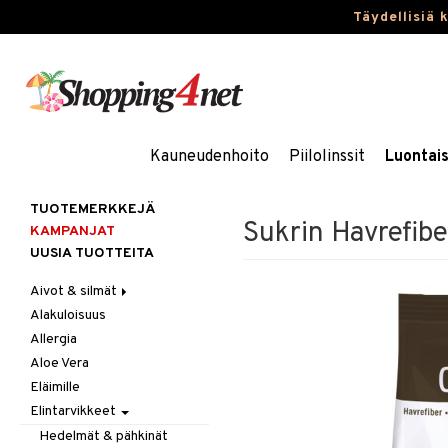
Täydellisiä 
Kauneudenhoito
Piilolinssit
Luontai
TUOTEMERKKEJÄ
Sukrin Havrefibe
KAMPANJAT
UUSIA TUOTTEITA
Aivot & silmät
Alakuloisuus
Muisti
Allergia
Rasvahapot
Aloe Vera
Silmät
Eläimille
Elintarvikkeet
Hedelmät & pähkinät