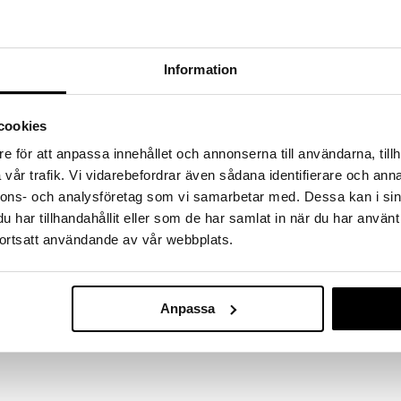
massa 31.8.2026 asti mutta ole nopea -
otteesi voivat päästä loppumaan!
i ale-löydöt »
Information
Sukrin Almond
auhoa, joka on valmistettu kaurasta. Se on gluteeniton
cookies
itu antaa leivonnaisille täyteläisyyttä ja rakennetta
SUKRIN
 vain runsaasti kuitua.
e för att anpassa innehållet och annonserna till användarna, tillh
14,90
€
vår trafik. Vi vidarebefordrar även sådana identifierare och anna
nnons- och analysföretag som vi samarbetar med. Dessa kan i sin
har tillhandahållit eller som de har samlat in när du har använt
ortsatt användande av vår webbplats.
llinen koostumus
Anpassa