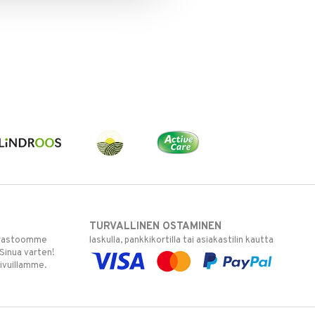
TURVALLINEN OSTAMINEN
varastoomme
laskulla, pankkikortilla tai asiakastilin kautta
 Sinua varten!
sivuillamme.