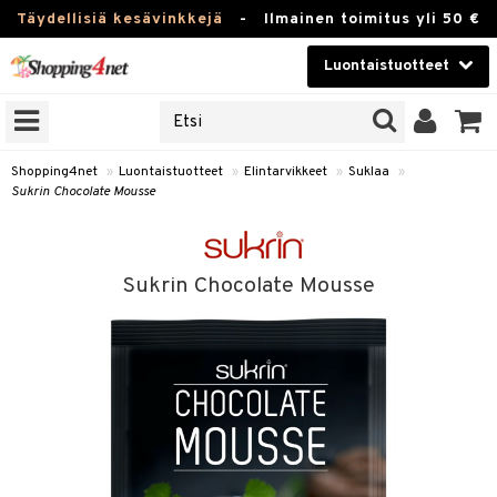
Täydellisiä kesävinkkejä
-
Ilmainen toimitus yli 50 €
Luontaistuotteet
ERKKEJÄ
Kauneudenhoito
JAT
UOTTEITA
Piilolinssit
Shopping4net
»
Luontaistuotteet
»
Elintarvikkeet
»
Suklaa
»
Sukrin Chocolate Mousse
Luontaistuotteet
silmät
Apteekki
suus
Sukrin Chocolate Mousse
apot
Fitness
Koti & Sisustus
Lelut, Lapsi & Vauva
kkeet
Tuotemerkkejä
ät & pähkinät
Kampanjat
en