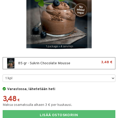
& leivonta
t
s
usaineet
et & liemet
rasva
3,48 €
85 gr - Sukrin Chocolate Mousse
ä- & siementahnoja
t
Varastossa, lähetetään heti
od
3,48
s
€
Maksa osamaksulla alkaen 3 € per kuukausi.
LISÄÄ OSTOSKORIIN