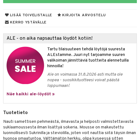
LISÄÄ TOIVELISTALLE
KIRJOITA ARVOSTELU
otteet
KERRO YSTÄVÄLLE
iho & kynnet
ALE - on aika napsauttaa löydöt kotiin!
hygienia
 & pigmentti
Tartu tilaisuuteen tehdä löytöjä suuresta
hdistaminen
t
osuoja
ALEstamme. Juuri nyt tarjoamme suuren
valikoiman jännittäviä tuotteita alennetuilla
ersun-tuotteet
lisät
tuotteet
hinnoilla!
Ale on voimassa 31.8.2026 asti mutta ole
inkovoiteet
en hoito
to
nopea - suosikkituotteesi voivat päästä
loppumaan!
let
nhoito
apot
Näe kaikki ale-löydöt »
koistuotteet
t
tuotteet
nit &mineraalit
hanen
toaineet
 jalat
m
Tuotetieto
mpoot
kojen hoito
 lihakset
en hoito
lisät
Nauti samettisen pehmeästä, ilmavasta ja helposti valmistettavasta
suklaamoussesta ilman lisättyä sokeria. Mousse on makeutettu
ien hoito
koistuotteet
udottaminen
 halu
ium
lisät
luonnollisesti Sukrinilla ja steviolilla, joten voit nauttia siitä täysin ilman
huonoa omaatuntoa. Välttämätön herkku, olipa kyseessä sitten