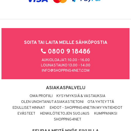
SOITA TAI LAITA MEILLE SÄHKÖPOSTIA
0800 9 18486
AUKIOLOAJAT: 10.00 - 16.00
LOUNASTAUKO 13.00 - 14.00
INFO@SHOPPING4NET.COM
ASIAKASPALVELU
OMA PROFIILI
KYSYMYKSIÄ & VASTAUKSIA
OLEN UNOHTANUT ASIAKASTIETONI
OTA YHTEYTTÄ
EDULLISET HINNAT
EHDOT - SHOPPING4NETIN MYYNTIEHDOT
EVÄSTEET
HENKILÖTIETOJEN SUOJAUS
KUMPPANIKSI
SHOPPING4NET