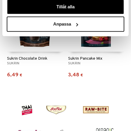
våra cookies vid fortsatt användande av vår webbplats.
n
uuri
Tillåt alla
 verkkokaupasta
ndra
Anpassa
neraalit
uskyky
Sukrin Chocolate Drink
Sukrin Pancake Mix
SUKRIN
SUKRIN
6,49
3,48
€
€