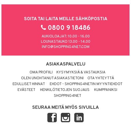
SOITA TAI LAITA MEILLE SÄHKÖPOSTIA
0800 9 18486
AUKIOLOAJAT: 10.00 - 16.00
LOUNASTAUKO 13.00 - 14.00
INFO@SHOPPING4NET.COM
ASIAKASPALVELU
OMA PROFIILI
KYSYMYKSIÄ & VASTAUKSIA
OLEN UNOHTANUT ASIAKASTIETONI
OTA YHTEYTTÄ
EDULLISET HINNAT
EHDOT - SHOPPING4NETIN MYYNTIEHDOT
EVÄSTEET
HENKILÖTIETOJEN SUOJAUS
KUMPPANIKSI
SHOPPING4NET
SEURAA MEITÄ MYÖS SIVUILLA