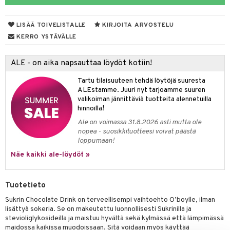
LISÄÄ TOIVELISTALLE
KIRJOITA ARVOSTELU
otteet
KERRO YSTÄVÄLLE
iho & kynnet
ALE - on aika napsauttaa löydöt kotiin!
hygienia
 & pigmentti
Tartu tilaisuuteen tehdä löytöjä suuresta
hdistaminen
t
osuoja
ALEstamme. Juuri nyt tarjoamme suuren
valikoiman jännittäviä tuotteita alennetuilla
ersun-tuotteet
lisät
tuotteet
hinnoilla!
Ale on voimassa 31.8.2026 asti mutta ole
inkovoiteet
en hoito
to
nopea - suosikkituotteesi voivat päästä
loppumaan!
let
nhoito
apot
Näe kaikki ale-löydöt »
koistuotteet
t
tuotteet
nit &mineraalit
hanen
toaineet
 jalat
m
Tuotetieto
mpoot
kojen hoito
 lihakset
en hoito
lisät
Sukrin Chocolate Drink on terveellisempi vaihtoehto O’boylle, ilman
lisättyä sokeria. Se on makeutettu luonnollisesti Sukrinilla ja
ien hoito
koistuotteet
udottaminen
 halu
ium
lisät
stevioliglykosideilla ja maistuu hyvältä sekä kylmässä että lämpimässä
maidossa kaikissa muodoissaan. Sitä voidaan myös käyttää