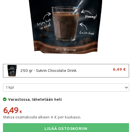
& leivonta
t
s
usaineet
et & liemet
rasva
6,49 €
250 gr - Sukrin Chocolate Drink
ä- & siementahnoja
t
Varastossa, lähetetään heti
od
6,49
s
€
Maksa osamaksulla alkaen 4 € per kuukausi.
LISÄÄ OSTOSKORIIN