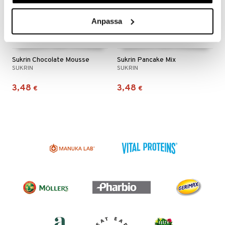
n
uuri
 verkkokaupasta
Anpassa
ndra
neraalit
uskyky
Sukrin Chocolate Mousse
Sukrin Pancake Mix
SUKRIN
SUKRIN
3,48
3,48
€
€