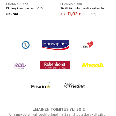
PHARMA NORD
PHARMA NORD
Ekologrinen coenzym Q10
Sisältää biologisesti saatavilla olevaa orgaanista selenometioniinia ja yli 20 muuta orgaanisesti sitoutunutta seleeniyhdistettä.
11,02
Seuraa
12,96
alk.
€
(
€
)
ILMAINEN TOIMITUS YLI 50 €
Aina maksuton vaihtoehto, huolimatta siitä ostatko yksittäisen