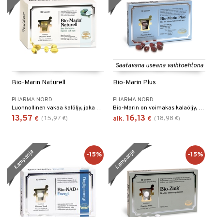
Saatavana useana vaihtoehtona
Bio-Marin Naturell
Bio-Marin Plus
PHARMA NORD
PHARMA NORD
Luonnollinen vakaa kalöljy, joka sisältää omega-3 rasvahappoja.
Bio-Marin on voimakas kalaöljy, sisältää jopa 70% terveellisiä ns vapaita omega-3 rasvahappoja, joka takaa hellävaraisen ja nopean hyödyntämisen.
13,57
16,13
15,97
18,98
€
(
€
)
alk.
€
(
€
)
kampanja
kampanja
-15%
-15%