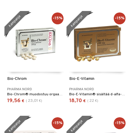
kampanja
kampanja
-15%
-15%
Bio-Chrom
Bio-E-Vitamin
PHARMA NORD
PHARMA NORD
Bio-Chrom® muodostuu orgaanisesta kromista jolla on paljon suurempi saatavuus ja vaikutus kehoon kuin ei-orgaanisella muodolla.
Bio-E-Vitamin® sisältää d-alfa-tokoferolia, luonnon omaa E-vitamiinia, joka on vahvin ja aktiivisin vitamiinin muoto.
19,56
18,70
23,01
22
€
(
€
)
€
(
€
)
kampanja
kampanja
-15%
-15%