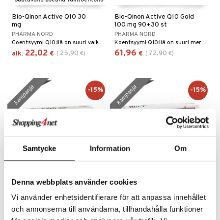
Saatavana useana vaihtoehtona
Bio-Qinon Active Q10 30
Bio-Qinon Active Q10 Gold
mg
100 mg 90+30 st
PHARMA NORD
PHARMA NORD
Coentsyymi Q10:llä on suuri vaikutus solujen energiaprosesseihin. Iän myötä pitoisuus laskee, jonka tuloksena usein on väsymys.
Koentsyymi Q10:llä on suuri merkitys solun sisäisissä energiantuotantoprosesseissa. Iän myötä sen tasot laskevat.
22,02
61,96
25,90
72,90
alk.
€
(
€
)
€
(
€
)
kampanja
kampanja
-15%
-15%
Samtycke
Information
Om
Denna webbplats använder cookies
Bio-Selen+Zink
Bio-T
Vi använder enhetsidentifierare för att anpassa innehållet
PHARMA NORD
PHARMA NORD
och annonserna till användarna, tillhandahålla funktioner
Yksi tabletti Bio-Selen + Zink antaa sinulle 100 mikrogrammaa bio-seleeniä ja suojaa tehokkaasti seleenin puutteelta.
Yhdistetty teho voimakkaista uuteista jotka on saatu vihreästä teestä ja ohdakeöljystä (konjugeroitu linolihappo) muotoilevat kehoasi kolmen vaiheen avulla. Tuote vähentää ruokahaluasi, parantaa rasvan palamista ja estää 'jo-jo-vaikutuksen'.