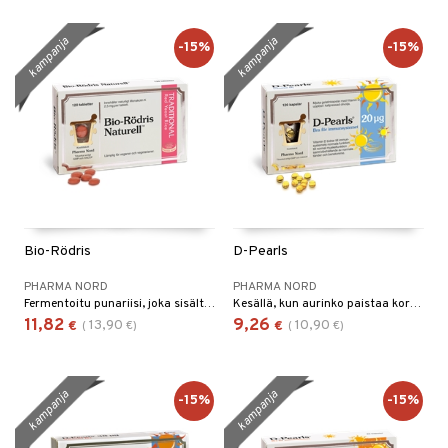
kampanja
kampanja
-15%
-15%
Bio-Rödris
D-Pearls
PHARMA NORD
PHARMA NORD
Fermentoitu punariisi, joka sisältää luonnollista monakoliini K:ta.
Kesällä, kun aurinko paistaa korkealla taivaalla, iho kehittää runsaasti D-vitamiinia. Syksyllä, talvella ja aikaisin keväällä on valon määrä Pohjolassa niin alhainen, ettemme saa tarpeeksi vitamiinia. Mitä kauempana päiväntasaajasta asut, sitä alhaisempi D-vitamiinistatus sinulla on.
11,82
9,26
13,90
10,90
€
(
€
)
€
(
€
)
kampanja
kampanja
-15%
-15%