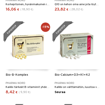
PHARMA NORD
PHARMA NORD
Korkepitoinen, hyvänmakuinen imeskely- ja purutabletti.
Q10 on kehon oma aine jota löytyy kaikista kehon soluista ja jolla on merkittävä rooli energiantuotannossa. Jotta keho voi hyödyntää ainetta ubiqinon Q10, täytyy sen muuntautua ubiqinoliksi. Bio-Active Uniqinol Q10.ssa on tämä vaihe jo toteutunut, jonka vuoksi keho voi hyödyntää aineen välittömästi.
16,06
23,82
18,90
28,02
€
(
€
)
€
(
€
)
kampanja
kampanja
-15%
Bio-B-Komplex
Bio-Calcium+D3+K1+K2
PHARMA NORD
PHARMA NORD
Kaikki tärkeät B-vitamiinit yhdessä tabletissa.
Kalkki on välttämätön, luustoa vahvistava mineraali. 99 prosenttia kehomme kalsiumista on varastoitu luustoomme. Vitamiini D3 sekä K-vitamiinin kanssa.
8,42
9,90
Seuraa
€
(
€
)