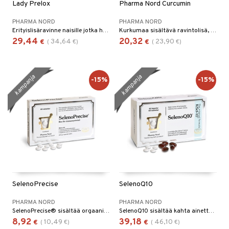
Lady Prelox
Pharma Nord Curcumin
PHARMA NORD
PHARMA NORD
Erityislisäravinne naisille jotka haluavat enemmän!
Kurkumaa sisältävä ravintolisä, jokainen kapseli sisältää 400 mg patentoitua kurkumauutetta.
29,44
20,32
34,64
23,90
€
(
€
)
€
(
€
)
kampanja
kampanja
-15%
-15%
SelenoPrecise
SelenoQ10
PHARMA NORD
PHARMA NORD
SelenoPrecise® sisältää orgaanista seleeniä sen aktiivisimpana muotona. Jokainen tabletti sisältää 200 mikrogrammaa helppoliukoista seleeniä.
SelenoQ10 sisältää kahta ainetta, ubikinoni Q10 ja seleeniä, jotka auttavat immuniteettijärjestelmän normaaliin toimintaan ja suojaavat oksidatiivista stressiä vastaan.
8,92
39,18
10,49
46,10
€
(
€
)
€
(
€
)