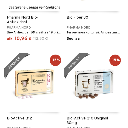
Saatavana useana vaihtoehtona
Pharma Nord Bio-
Bio Fiber 80
Antioxidant
PHARMA NORD
PHARMA NORD
Bio-Antioxidant® sisältää 19 primääriä ja sekundääriä antioksidanttia sekä muita ravintoaineita. Aineyhdistelmä on valmistettu tekemällä yhteistyötä tunnettujen ravintotutkijoiden kanssa.
Terveellinen kuitulisä. Ainoastaan kuitujen määrä ei ole ratkaisevaa, vaan neljän eri kuitulajin (sellulosa, hemisellulosa, ligniini ja pektiini) suhteet täytyy myös olla oikeat.
10,96
12,90
Seuraa
alk.
€
(
€
)
kampanja
kampanja
-15%
-15%
BioActive B12
Bio-Active Q10 Uniqinol
30mg