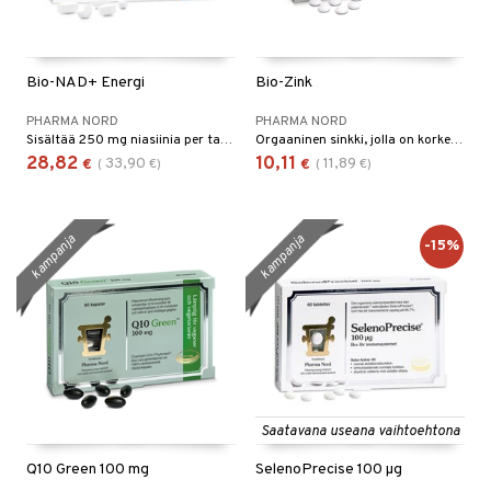
Bio-NAD+ Energi
Bio-Zink
PHARMA NORD
PHARMA NORD
Sisältää 250 mg niasiinia per tabletti – nikotiinihapon ja nikotiiniamidin muodossa.
Orgaaninen sinkki, jolla on korkea hyötyosuus.
28,82
10,11
33,90
11,89
€
(
€
)
€
(
€
)
kampanja
kampanja
-15%
Saatavana useana vaihtoehtona
Q10 Green 100 mg
SelenoPrecise 100 µg