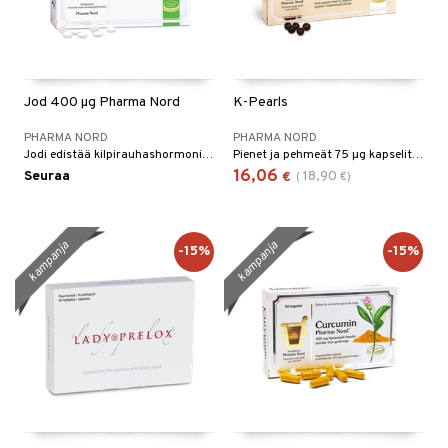
Jod 400 µg Pharma Nord
K-Pearls
PHARMA NORD
PHARMA NORD
Jodi edistää kilpirauhashormonien normaalia tuotantoa ja kilpirauhasen normaalia toimintaa.
Pienet ja pehmeät 75 µg kapselit sisältävät puhdasta K2 vitamiinia (menakinoni MK-7).
16,06
Seuraa
18,90
€
(
€
)
kampanja
kampanja
-15%
-15%