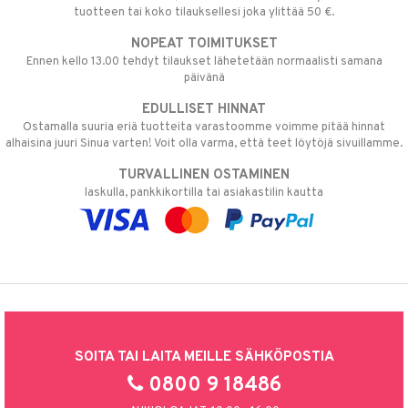
tuotteen tai koko tilauksellesi joka ylittää 50 €.
NOPEAT TOIMITUKSET
Ennen kello 13.00 tehdyt tilaukset lähetetään normaalisti samana
päivänä
EDULLISET HINNAT
Ostamalla suuria eriä tuotteita varastoomme voimme pitää hinnat
alhaisina juuri Sinua varten! Voit olla varma, että teet löytöjä sivuillamme.
TURVALLINEN OSTAMINEN
laskulla, pankkikortilla tai asiakastilin kautta
SOITA TAI LAITA MEILLE SÄHKÖPOSTIA
0800 9 18486