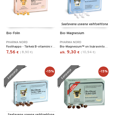
Saatavana useana vaihtoehtona
Bio-Folin
Bio-Magnesium
PHARMA NORD
PHARMA NORD
Foolihappo - Tärkeä B-vitamiini raskauden aikana.
Bio-Magnesium™ on lisäravintoaine, jonka jokainen tabletti sisältää 200 mg magnesiumia. Magnesium on erittäin tärkeä sydämen, lihasten ja hermojen toiminnalle.
7,56
9,30
8,90
10,94
€
(
€
)
alk.
€
(
€
)
kampanja
kampanja
-15%
-15%