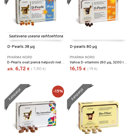
Saatavana useana vaihtoehtona
D-Pearls 38 µg
D-pearls 80 µg
PHARMA NORD
PHARMA NORD
D-Pearls ovat pieniä helposti nieltäviä gelatiinikapseleita jotka sisältävät 38 mikrogrammaa luonnollista D3-vitamiinia liuotettuna kylmäpuristettuun oliiviöljyyn.
Vahva D-vitamiini (80 µg, 3200 IE) kylmäpuristetussa oliiviöljyssä.
6,72
16,15
7,90
19
alk.
€
(
€
)
€
(
€
)
kampanja
kampanja
-15%