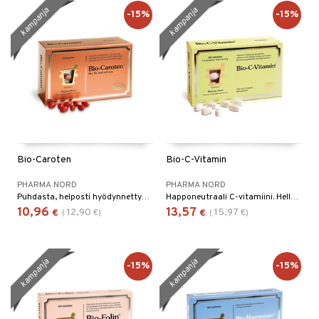
kampanja
kampanja
-15%
-15%
Bio-Caroten
Bio-C-Vitamin
PHARMA NORD
PHARMA NORD
Puhdasta, helposti hyödynnettyä betakarotiinia. Paitsi että betakarotiini on A-vitamiinin alkumuoto (retinol) on sillä itsenäisiäkin tehtäviä vahvana antioksidanttina, joka neutralisoi vapaita radikaaleja.
Happoneutraali C-vitamiini. Hellä vatsalle. C-vitamiini on voimakas antioksidantti joka estää vapaiden radikaalien hapeuttamisvaurioita.
10,96
13,57
12,90
15,97
€
(
€
)
€
(
€
)
kampanja
kampanja
-15%
-15%