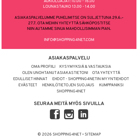
AUKIOLOAJAT: 10.00 - 16.00
LOUNASTAUKO 13.00 - 14.00
ASIAKASPALVELUMME PUHELIMITSE ON SULJETTUNA 29.6.–
27.7. OTA MEIHIN YHTEYTTÄ SÄHKÖPOSTITSE
NIIN AUTAMME SINUA MAHDOLLISIMMAN PIAN.
INFO@SHOPPING4NET.COM
ASIAKASPALVELU
OMA PROFIILI
KYSYMYKSIÄ & VASTAUKSIA
OLEN UNOHTANUT ASIAKASTIETONI
OTA YHTEYTTÄ
EDULLISET HINNAT
EHDOT - SHOPPING4NETIN MYYNTIEHDOT
EVÄSTEET
HENKILÖTIETOJEN SUOJAUS
KUMPPANIKSI
SHOPPING4NET
SEURAA MEITÄ MYÖS SIVUILLA
© 2026 SHOPPING4NET
•
SITEMAP