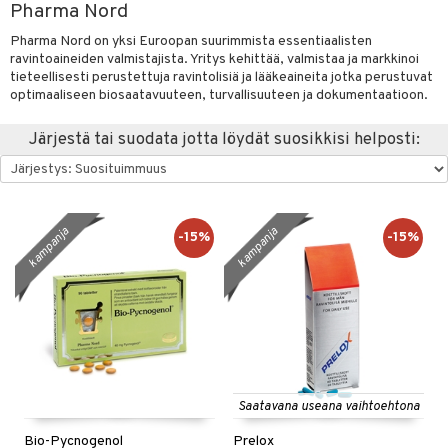
Pharma Nord
hygienia
& leivonta
 & pigmentti
Pharma Nord on yksi Euroopan suurimmista essentiaalisten
hdistaminen
t
t
osuoja
ravintoaineiden valmistajista. Yritys kehittää, valmistaa ja markkinoi
tieteellisesti perustettuja ravintolisiä ja lääkeaineita jotka perustuvat
ersun-tuotteet
s
lisät
tuotteet
optimaaliseen biosaatavuuteen, turvallisuuteen ja dokumentaatioon.
inkovoiteet
usaineet
en hoito
to
Järjestä tai suodata jotta löydät suosikkisi helposti:
let
et & liemet
nhoito
apot
koistuotteet
t
tuotteet
nit &mineraalit
hanen
kampanja
kampanja
toaineet
rasva
 jalat
m
-15%
-15%
mpoot
kojen hoito
 lihakset
ä- & siementahnoja
en hoito
lisät
ien hoito
koistuotteet
udottaminen
t
 halu
ium
lisät
t tarvikkeet
ranajotuotteet
dorantit
pot
od
iikka
tamiinit
s & imetys
sti käytettävät
n korvaaminen
distaminen
koistuotteet
let
iot
s
akkauhset
lisät
rasvahapot
mänympärysvoiteet
Saatavana useana vaihtoehtona
eriset öljyt
hampaat
 halu
ideriviinietikka
svahapot
i-intoleranssi
teet
Bio-Pycnogenol
Prelox
py, suihku & saippuat
mät
d
vuodet & PMS