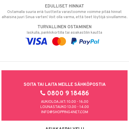
EDULLISET HINNAT
Ostamalla suuria eriä tuotteita varastoomme voimme pitää hinnat
alhaisina juuri Sinua varten! Voit olla varma, että teet löytöjä sivuillamme.
TURVALLINEN OSTAMINEN
laskulla, pankkikortilla tai asiakastilin kautta
SOITA TAI LAITA MEILLE SÄHKÖPOSTIA
0800 9 18486
AUKIOLOAJAT: 10.00 - 16.00
LOUNASTAUKO 13.00 - 14.00
INFO@SHOPPING4NET.COM