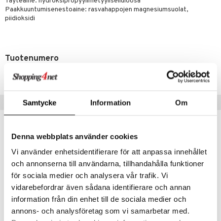
Täyteaine: hydroksipropyylimetyyliselluloosa
t
riset rasvahapot
evitys
t
iini
Paakkuuntumisenestoaine: rasvahappojen magnesiumsuolat,
piidioksidi
 energiaa
nia vahvistavat
 & helpottava
 & K
apia
tus
& nenä & kurkku
idantit
g
spalvelu
ulatus
iinit
Tuotenumero
ksiä & vastauksia
HJ4PN-PN-120
o
puli
iinit
tuotetta
n
uuri
 verkkokaupasta
Suositut tuotteet
Samtycke
Information
Om
ndra
neraalit
uskyky
Denna webbplats använder cookies
Vi använder enhetsidentifierare för att anpassa innehållet
och annonserna till användarna, tillhandahålla funktioner
för sociala medier och analysera vår trafik. Vi
vidarebefordrar även sådana identifierare och annan
information från din enhet till de sociala medier och
annons- och analysföretag som vi samarbetar med.
Saatavana useana vaihtoehtona