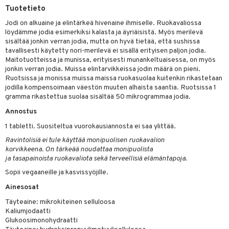
Tuotetieto
yt
Jodi on alkuaine ja elintärkeä hivenaine ihmiselle. Ruokavaliossa
talon kuorinta
löydämme jodia esimerkiksi kalasta ja äyriäisistä. Myös merilevä
sisältää jonkin verran jodia, mutta on hyvä tietää, että sushissa
talovoiteet
tavallisesti käytetty nori-merilevä ei sisällä erityisen paljon jodia.
 lihakset
Maitotuotteissa ja munissa, erityisesti munankeltuaisessa, on myös
jonkin verran jodia. Muissa elintarvikkeissa jodin määrä on pieni.
udottaminen
lisät
Ruotsissa ja monissa muissa maissa ruokasuolaa kuitenkin rikastetaan
jodilla kompensoimaan väestön muuten alhaista saantia. Ruotsissa 1
pot
s & imetys
sti käytettävät
n korvaaminen
gramma rikastettua suolaa sisältää 50 mikrogrammaa jodia.
iot
lisät
rasvahapot
Annostus
 halu
ideriviinietikka
svahapot
i-intoleranssi
1 tabletti. Suositeltua vuorokausiannosta ei saa ylittää.
Ravintolisiä ei tule käyttää monipuolisen ruokavalion
d
vuodet & PMS
korvikkeena. On tärkeää noudattaa monipuolista
ja tasapainoista ruokavaliota sekä terveellisiä elämäntapoja.
verisuonet
ie
t
ood
Sopii vegaaneille ja kasvissyöjille.
 terveydenhuoltoa
poltto
rolia alentavat
Ainesosat
uolisto
rasvahapot
ta
Täyteaine: mikrokiteinen selluloosa
Kaliumjodaatti
inen
hiuspuu
ostuttimet
uutta säätelevät
Glukoosimonohydraatti