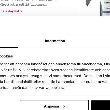
massa 31.8.2026 asti mutta ole nopea -
otteesi voivat päästä loppumaan!
i ale-löydöt »
Alpha Plus
oka koostuu valkoisista tableteista, joista jokainen
Aminosyrako
nikotiiniamidiksi ja nikotiinihapoksi. Niasiini kuuluu B-
ALPHA PLUS
Information
imistössä NAD:ksi. Niasiini auttaa vähentämään
16,43
(
21
stää normaalia energiantuotantoa. Tuotteen
€
ttämä ja perustuu tieteelliseen tutkimukseen.
autuvat hitaasti, mikä mahdollistaa optimaalisen
cookies
stössä. Sopii vegaaneille ja kasvissyöjille.
e för att anpassa innehållet och annonserna till användarna, tillh
almistetaan yrityksen omassa tehtaassa Tanskassa
vår trafik. Vi vidarebefordrar även sådana identifierare och anna
ta voidaan dokumentoida laatu, turvallisuus ja teho.
nnons- och analysföretag som vi samarbetar med. Dessa kan i sin
har tillhandahållit eller som de har samlat in när du har använt
ortsatt användande av vår webbplats.
aa ylittää. On tärkeää noudattaa vaihtelevaa ja
veellistä elämäntapaa. Ravintolisiä ei tule käyttää
KSM66 Ashwa
eena.
Anpassa