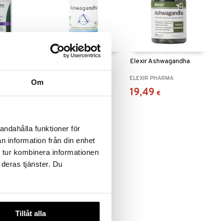
Ashwagandha
Elexir Ashwagandha
mplex
HELHETSHÄLSA
ELEXIR PHARMA
Om
10,90
19,49
,91
€
)
€
€
andahålla funktioner för
n information från din enhet
 tur kombinera informationen
 deras tjänster. Du
gandha
Tillåt alla