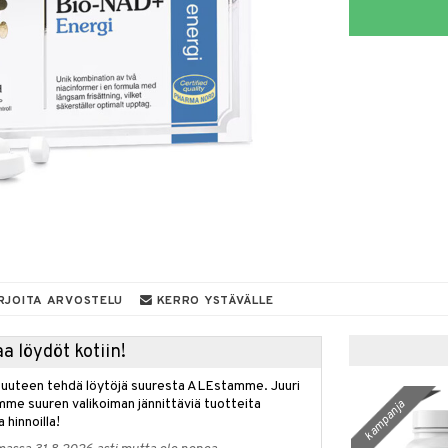
RJOITA ARVOSTELU
KERRO YSTÄVÄLLE
a löydöt kotiin!
isuuteen tehdä löytöjä suuresta ALEstamme. Juuri
mme suuren valikoiman jännittäviä tuotteita
kampanja
a hinnoilla!