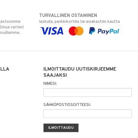
TURVALLINEN OSTAMINEN
varastoomme
laskulla, pankkikortilla tai asiakastilin kautta
 Sinua varten!
sivuillamme.
ILLA
ILMOITTAUDU UUTISKIRJEEMME
SAAJAKSI
NIMESI:
SÄHKÖPOSTIOSOITTEESI: