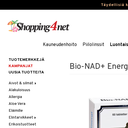
Täydellisiä 
Kauneudenhoito
Piilolinssit
Luontai
TUOTEMERKKEJÄ
Bio-NAD+ Energ
KAMPANJAT
UUSIA TUOTTEITA
Aivot & silmät
Alakuloisuus
Muisti
Allergia
Rasvahapot
Aloe Vera
Silmät
Eläimille
Elintarvikkeet
Erikoistuotteet
Hedelmät & pähkinät