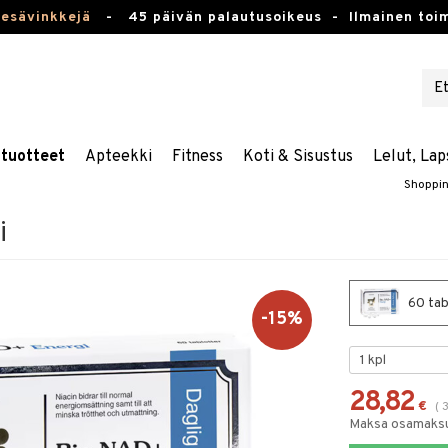
kesävinkkejä
-
45 päivän palautusoikeus -
Ilmainen toim
stuotteet
Apteekki
Fitness
Koti & Sisustus
Lelut, Lap
Shoppi
i
60 tab
-15%
28,82
€
(
Maksa osamaksul