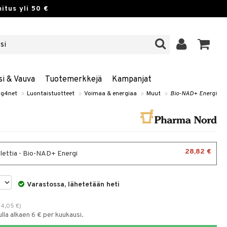
itus yli 50 €
si & Vauva
Tuotemerkkejä
Kampanjat
ng4net
»
Luontaistuotteet
»
Voimaa & energiaa
»
Muut
»
Bio-NAD+ Energi
28,82 €
lettia - Bio-NAD+ Energi
Varastossa, lähetetään heti
34,05
€
)
la alkaen 6 € per kuukausi.