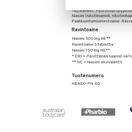
Ainesosat
Täyteaineet: Hydroksipropyylimet
Niasiini (nikotiiniamidi, nikotiinih
Paakkuuntumisenestoaine: Rasv
Ravintoaine
Niasiini 500 mg NE**
Ravintoaine 3 tablettia
Niasiini 750 mg NE**
* DRI = Päivittäinen saannin vert
** NE = Niasiini-ekvivalentit
Tuotenumero
HBNE0-PN-60