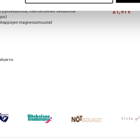
MEDICINEGARD
21,91
yyliselluloosa, mikrokiteinen selluloosa
€
appo)
ahappojen magnesiumsuolat
ailuarvo