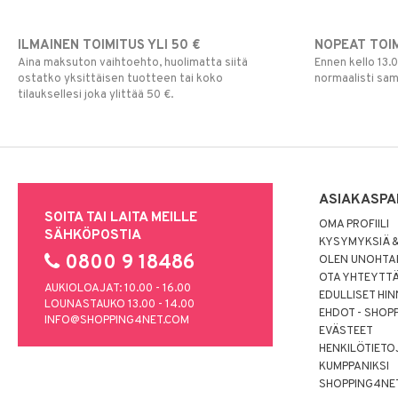
ILMAINEN TOIMITUS YLI 50 €
NOPEAT TOI
Aina maksuton vaihtoehto, huolimatta siitä
Ennen kello 13.
ostatko yksittäisen tuotteen tai koko
normaalisti sa
tilauksellesi joka ylittää 50 €.
ASIAKASPA
SOITA TAI LAITA MEILLE
OMA PROFIILI
SÄHKÖPOSTIA
KYSYMYKSIÄ &
0800 9 18486
OLEN UNOHTAN
OTA YHTEYTT
AUKIOLOAJAT: 10.00 - 16.00
EDULLISET HI
LOUNASTAUKO 13.00 - 14.00
EHDOT - SHOP
INFO@SHOPPING4NET.COM
EVÄSTEET
HENKILÖTIETO
KUMPPANIKSI
SHOPPING4NE