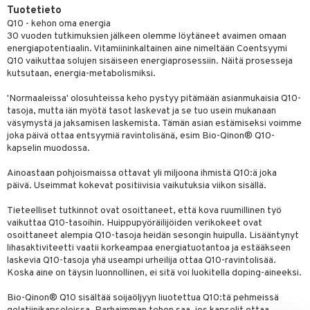
Tuotetieto
spalvelu
Q10 - kehon oma energia
30 vuoden tutkimuksien jälkeen olemme löytäneet avaimen omaan
ksiä & vastauksia
energiapotentiaalin. Vitamiininkaltainen aine nimeltään Coentsyymi
Q10 vaikuttaa solujen sisäiseen energiaprosessiin. Näitä prosesseja
tuotetta
kutsutaan, energia-metabolismiksi.
 verkkokaupasta
'Normaaleissa' olosuhteissa keho pystyy pitämään asianmukaisia Q10-
tasoja, mutta iän myötä tasot laskevat ja se tuo usein mukanaan
väsymystä ja jaksamisen laskemista. Tämän asian estämiseksi voimme
joka päivä ottaa entsyymiä ravintolisänä, esim Bio-Qinon® Q10-
kapselin muodossa.
Ainoastaan pohjoismaissa ottavat yli miljoona ihmistä Q10:ä joka
päivä. Useimmat kokevat positiivisia vaikutuksia viikon sisällä.
Tieteelliset tutkinnot ovat osoittaneet, että kova ruumillinen työ
vaikuttaa Q10-tasoihin. Huippupyöräilijöiden verikokeet ovat
osoittaneet alempia Q10-tasoja heidän sesongin huipulla. Lisääntynyt
lihasaktiviteetti vaatii korkeampaa energiatuotantoa ja estääkseen
laskevia Q10-tasoja yhä useampi urheilija ottaa Q10-ravintolisää.
Koska aine on täysin luonnollinen, ei sitä voi luokitella doping-aineeksi.
Bio-Qinon® Q10 sisältää soijaöljyyn liuotettua Q10:tä pehmeissä