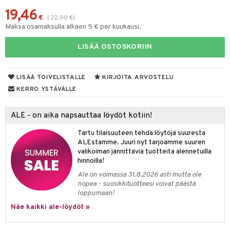
19,46
yt
verisuonet
ie
t
ood
€
(
22,90
€
)
Maksa osamaksulla alkaen 5 € per kuukausi.
talon kuorinta
 terveydenhuoltoa
poltto
rolia alentavat
LISÄÄ OSTOSKORIIN
talovoiteet
uolisto
rasvahapot
ta
inen
hiuspuu
ostuttimet
uutta säätelevät
LISÄÄ TOIVELISTALLE
KIRJOITA ARVOSTELU
t
riset rasvahapot
evitys
t
iini
KERRO YSTÄVÄLLE
 energiaa
nia vahvistavat
 & helpottava
 & K
ALE - on aika napsauttaa löydöt kotiin!
apia
tus
& nenä & kurkku
idantit
g
Tartu tilaisuuteen tehdä löytöjä suuresta
ALEstamme. Juuri nyt tarjoamme suuren
ulatus
iinit
valikoiman jännittäviä tuotteita alennetuilla
hinnoilla!
o
puli
iinit
Ale on voimassa 31.8.2026 asti mutta ole
n
uuri
nopea - suosikkituotteesi voivat päästä
loppumaan!
ndra
Näe kaikki ale-löydöt »
neraalit
uskyky