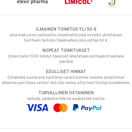
ILMAINEN TOIMITUS YLI 50 €
Aina maksuton vaihtoehto, huolimatta siitä ostatko yksittäisen
tuotteen tai koko tilauksellesi joka ylittää 50 €.
NOPEAT TOIMITUKSET
Ennen kello 13.00 tehdyt tilaukset lähetetään normaalisti samana
päivänä
EDULLISET HINNAT
Ostamalla suuria eriä tuotteita varastoomme voimme pitää hinnat
alhaisina juuri Sinua varten! Voit olla varma, että teet löytöjä sivuillamme.
TURVALLINEN OSTAMINEN
laskulla, pankkikortilla tai asiakastilin kautta