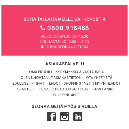
SOITA TAI LAITA MEILLE SÄHKÖPOSTIA
0800 9 18486
AUKIOLOAJAT: 10.00 - 16.00
LOUNASTAUKO 13.00 - 14.00
INFO@SHOPPING4NET.COM
ASIAKASPALVELU
OMA PROFIILI
KYSYMYKSIÄ & VASTAUKSIA
OLEN UNOHTANUT ASIAKASTIETONI
OTA YHTEYTTÄ
EDULLISET HINNAT
EHDOT - SHOPPING4NETIN MYYNTIEHDOT
EVÄSTEET
HENKILÖTIETOJEN SUOJAUS
KUMPPANIKSI
SHOPPING4NET
SEURAA MEITÄ MYÖS SIVUILLA