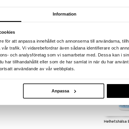
massa 31.8.2026 asti mutta ole nopea -
otteesi voivat päästä loppumaan!
i ale-löydöt »
Information
Saatavana
vaihtoe
cookies
B-vitaminkom
 hyvänmakuinen imeskely- ja purutabletti. B12-
e för att anpassa innehållet och annonserna till användarna, tillh
taa.
HELHETSHÄLSA
vår trafik. Vi vidarebefordrar även sådana identifierare och anna
14,90
alk.
nnons- och analysföretag som vi samarbetar med. Dessa kan i sin
äin.
har tillhandahållit eller som de har samlat in när du har använt
ortsatt användande av vår webbplats.
 annostusta ei tule ylittää. Ravintolisällä ei voi korvata
lasten ulottumattomissa.
Anpassa
riini, Makua vahvistavat aineet: glysiini,
olipyrrolidoni, Aromi: piparminttujauhe,
vahapoista, B12-vitamiini metyylikobalamiini)
Helhetshälsa 