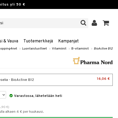
itus yli 50 €
si & Vauva
Tuotemerkkejä
Kampanjat
opping4net
»
Luontaistuotteet
»
Vitamiinit
»
B-vitamiinit
»
BioActive B12
16,06 €
selia - BioActive B12
Varastossa, lähetetään heti
8,90
€
)
la alkaen 4 € per kuukausi.