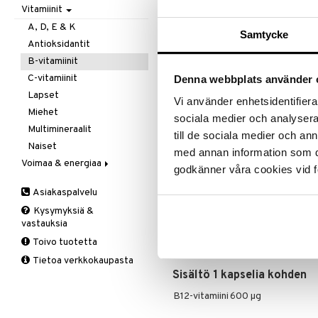
Ale on voi
Vitamiinit
Kivunlievitys
Juomat
C-vitamiini
Verisuonia vahvistavat
suosikkitu
Muuta
Kuidut
Estävä & helpottava
A, D, E & K
Näe kaikk
Samtycke
Valoterapia
Puhdistus
Korva & nenä & kurkku
Antioksidantit
Ruuansulatus
Muut
B-vitamiinit
Tuotetieto
Suolisto
Valkosipuli
C-vitamiinit
Denna webbplats använder 
Viruksiin
Lapset
BioActive B12 on korkeapitoinen,
Vi använder enhetsidentifierar
vitamiini tukee hermoston toimin
Yskään
Miehet
sociala medier och analysera 
Annostus
Multimineraalit
till de sociala medier och a
Naiset
1-2 puru-/imeskelytabletti päivitt
med annan information som du 
Voimaa & energiaa
godkänner våra cookies vid f
Ravintolisä. Suositeltua päivittäistä
Ginseng
monipuolista ruokaa. Säilytetään 
Asiakaspalvelu
Muut
Ainesosat
Kysymyksiä &
Q-10
vastauksia
Makeutusaineet: sylitoli, maltodext
Ruusunjuuri
Pakkuuntumisenestoaine: polyvino
Toivo tuotetta
Schizandra
Täyteaineet: magnesiumsuolat ras
Tietoa verkkokaupasta
Suorituskyky
Sisältö 1 kapselia kohden
B12-vitamiini
600 µg