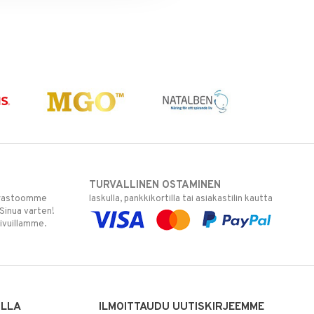
TURVALLINEN OSTAMINEN
varastoomme
laskulla, pankkikortilla tai asiakastilin kautta
 Sinua varten!
sivuillamme.
ILLA
ILMOITTAUDU UUTISKIRJEEMME