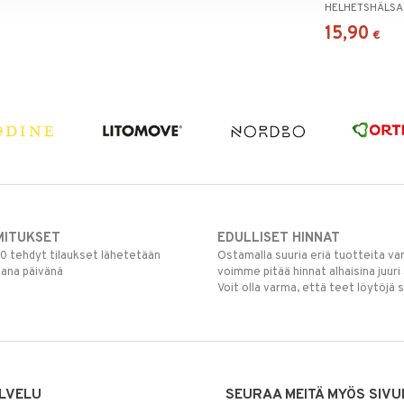
HELHETSHÄLSA
15,90
€
MITUKSET
EDULLISET HINNAT
00 tehdyt tilaukset lähetetään
Ostamalla suuria eriä tuotteita 
mana päivänä
voimme pitää hinnat alhaisina juuri
Voit olla varma, että teet löytöjä 
LVELU
SEURAA MEITÄ MYÖS SIVU