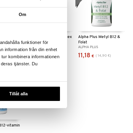
Om
 useana
htona
plex
Holistic Mega B-komplex
Alpha Plus Metyl B12 &
Folat
andahålla funktioner för
HOLISTIC
ALPHA PLUS
n information från din enhet
15,90
11,18
(
14,90
€
)
€
€
€
 tur kombinera informationen
 deras tjänster. Du
Tillåt alla
B12-vitamin