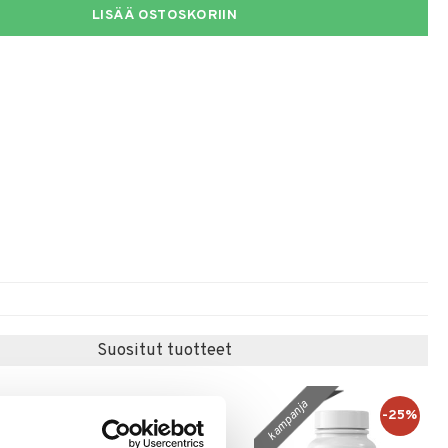
LISÄÄ OSTOSKORIIN
Suositut tuotteet
kampanja
-25%