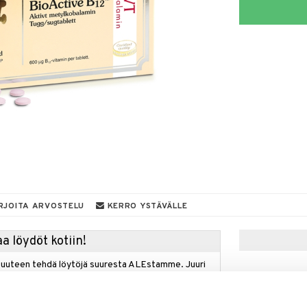
RJOITA ARVOSTELU
KERRO YSTÄVÄLLE
a löydöt kotiin!
isuuteen tehdä löytöjä suuresta ALEstamme. Juuri
mme suuren valikoiman jännittäviä tuotteita
a hinnoilla!