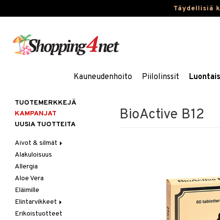
Täydellisiä 
Kauneudenhoito
Piilolinssit
Luontai
TUOTEMERKKEJÄ
BioActive B12
KAMPANJAT
UUSIA TUOTTEITA
Aivot & silmät
Alakuloisuus
Muisti
Allergia
Rasvahapot
Aloe Vera
Silmät
Eläimille
Elintarvikkeet
Erikoistuotteet
Hedelmät & pähkinät