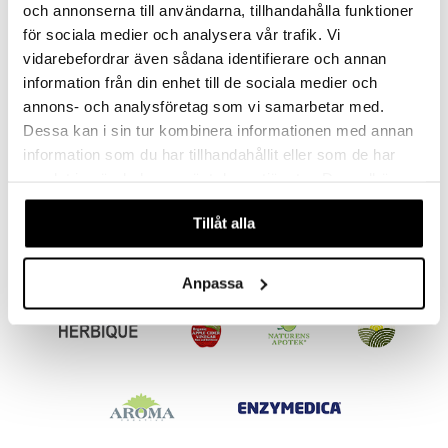
och annonserna till användarna, tillhandahålla funktioner
för sociala medier och analysera vår trafik. Vi
vidarebefordrar även sådana identifierare och annan
information från din enhet till de sociala medier och
annons- och analysföretag som vi samarbetar med.
Dessa kan i sin tur kombinera informationen med annan
Biomed Toothpaste Gum
Biomed Citrus Fresh
Health
Toothpaste 100g
information som du har tillhandahållit eller som de har
BIOMED
BIOMED
samlat in när du har använt deras tjänster. Du godkänner
Antibakteeriset uutteet ja öljyt antavat pitkäkestoisen raikkaan hengityksen.
Fluoriton hammastahna eteerisin öljyin
våra cookies vid fortsatt användande av vår webbplats.
5,48
5,48
€
€
Tillåt alla
Anpassa