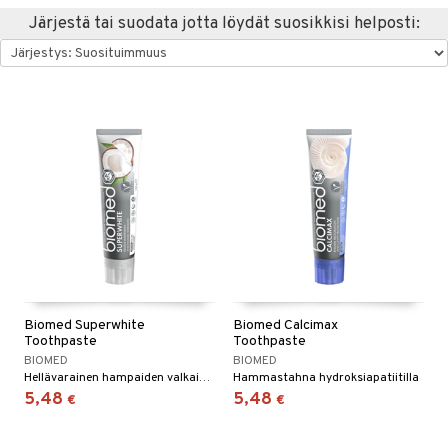
Järjestä tai suodata jotta löydät suosikkisi helposti:
hygienia
& leivonta
 & pigmentti
hdistaminen
t
t
osuoja
ersun-tuotteet
s
lisät
tuotteet
inkovoiteet
usaineet
en hoito
to
let
et & liemet
nhoito
apot
koistuotteet
t
tuotteet
nit &mineraalit
hanen
toaineet
rasva
 jalat
m
mpoot
kojen hoito
 lihakset
ä- & siementahnoja
en hoito
lisät
ien hoito
koistuotteet
udottaminen
t
 halu
ium
lisät
Biomed Superwhite
Biomed Calcimax
t tarvikkeet
ranajotuotteet
dorantit
pot
od
iikka
tamiinit
s & imetys
sti käytettävät
n korvaaminen
Toothpaste
Toothpaste
BIOMED
BIOMED
distaminen
koistuotteet
let
iot
s
akkauhset
lisät
rasvahapot
Hellävarainen hampaiden valkaisu päivittäiseen käyttöön
Hammastahna hydroksiapatiitilla
5,48
5,48
€
€
mänympärysvoiteet
eriset öljyt
hampaat
 halu
ideriviinietikka
svahapot
i-intoleranssi
teet
py, suihku & saippuat
mät
d
vuodet & PMS