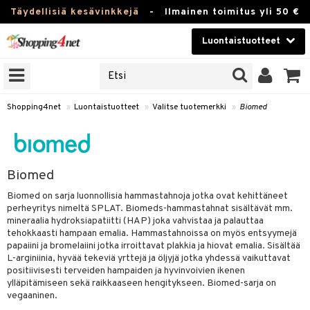
Täydellisiä kesävinkkejä
-
Ilmainen toimitus yli 50 €
Luontaistuotteet
ERKKEJÄ
Kauneudenhoito
JAT
UOTTEITA
Piilolinssit
Shopping4net
»
Luontaistuotteet
»
Valitse tuotemerkki
»
Biomed
Luontaistuotteet
silmät
Apteekki
suus
Biomed
apot
Fitness
Biomed on sarja luonnollisia hammastahnoja jotka ovat kehittäneet
perheyritys nimeltä SPLAT. Biomeds-hammastahnat sisältävät mm.
Koti & Sisustus
mineraalia hydroksiapatiitti (HAP) joka vahvistaa ja palauttaa
tehokkaasti hampaan emalia. Hammastahnoissa on myös entsyymejä
Lelut, Lapsi & Vauva
papaiini ja bromelaiini jotka irroittavat plakkia ja hiovat emalia. Sisältää
kkeet
L-arginiinia, hyvää tekeviä yrttejä ja öljyjä jotka yhdessä vaikuttavat
Tuotemerkkejä
positiivisesti terveiden hampaiden ja hyvinvoivien ikenen
otteet
ät & pähkinät
ylläpitämiseen sekä raikkaaseen hengitykseen. Biomed-sarja on
vegaaninen.
Kampanjat
iho & kynnet
en