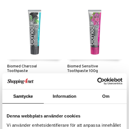
yt
verisuonet
ie
t
ood
talon kuorinta
 terveydenhuoltoa
poltto
rolia alentavat
talovoiteet
uolisto
rasvahapot
ta
inen
hiuspuu
ostuttimet
uutta säätelevät
t
riset rasvahapot
evitys
t
iini
 energiaa
nia vahvistavat
 & helpottava
 & K
Biomed Charcoal
Biomed Sensitive
apia
tus
& nenä & kurkku
idantit
g
Toothpaste
Toothpaste 100g
spalvelu
BIOMED
BIOMED
ulatus
iinit
Hellävarainen hampaiden valkaisu kolmen eri tyyppisen hiilen avulla.
Erityisen herkille hampaille
ksiä & vastauksia
5,48
5,48
€
€
o
puli
iinit
tuotetta
Samtycke
Information
Om
n
uuri
 verkkokaupasta
ndra
Denna webbplats använder cookies
neraalit
uskyky
Vi använder enhetsidentifierare för att anpassa innehållet