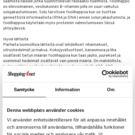
saamista naisille jotka suunnittelevat raskaaksi tulemista. Foolihappo
 energiaa
nia vahvistavat
 & helpottava
 & K
on elinvoimainen, vesiliukoinen B-vitamiini jolla on suuri vaikutus
solujakautumiseen. Solu tarvitsee foolihappoa kun se tuottaa
apia
tus
& nenä & kurkku
idantit
g
spalvelu
geneettistä informaatiota (RNA ja DNA) ennen solun jakautumista, ja
foolihappoa käytetään myös proteiinin valmistumiseen tässä
ulatus
iinit
ksiä & vastauksia
yhteydessä.
o
puli
iinit
tuotetta
Hyviä lähteitä
n
uuri
Parhaita luonnollisia lähteitä ovat lehdelliset vihannekset,
 verkkokaupasta
sitrushedelmät ja maksa. Kokojyvätuotteet, kananmuna ja liha
ndra
sisältävät tietyn määrän foolihappoa kun taas jauho, juurekset ja
useimmat hedelmät sisältävät vain pieniä määriä. On mahdollista,
neraalit
uskyky
joskin erittäin epätodennäköistä, saada suositeltu 100-400
mikrogramman annostus päivittäisestä ravinnosta. harvat naiset
saavat suositellun määrän ilman ravintolisää. Folacid on yhteinen nimi
kaikille aineille jotka kemiallisesti ja ravintosisällöllään ovat foolihapon
kaltaisia.
Samtycke
Information
Om
Bio-Folin™ sisältää helposti ruoansulatussysteemiin imeytyvää
foolihappoa.
Denna webbplats använder cookies
Annostus
1 tabletti päivittäin. Annostusta ei tule ylittää.
Vi använder enhetsidentifierare för att anpassa innehållet
och annonserna till användarna, tillhandahålla funktioner
Ainesosat
Täyteaine: mikrokristallisoitu selluloosa (E 460), Koostumusaine:
för sociala medier och analysera vår trafik. Vi