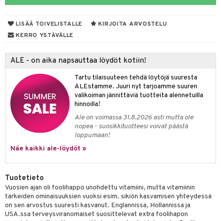
yt
ie
LISÄÄ TOIVELISTALLE
KIRJOITA ARVOSTELU
talon kuorinta
 lihakset
KERRO YSTÄVÄLLE
talovoiteet
udottaminen
lisät
ALE - on aika napsauttaa löydöt kotiin!
pot
sti käytettävät
n korvaaminen
Tartu tilaisuuteen tehdä löytöjä suuresta
iot
rasvahapot
ALEstamme. Juuri nyt tarjoamme suuren
valikoiman jännittäviä tuotteita alennetuilla
ideriviinietikka
svahapot
i-intoleranssi
hinnoilla!
Ale on voimassa 31.8.2026 asti mutta ole
d
nopea - suosikkituotteesi voivat päästä
loppumaan!
verisuonet
t
ood
Näe kaikki ale-löydöt »
 terveydenhuoltoa
poltto
rolia alentavat
uolisto
rasvahapot
ta
Tuotetieto
Vuosien ajan oli foolihappo unohdettu vitamiini, mutta vitamiinin
inen
hiuspuu
ostuttimet
uutta säätelevät
tärkeiden ominaisuuksien vuoksi esim. sikiön kasvamisen yhteydessä
on sen arvostus suuresti kasvanut. Englannissa, Hollannissa ja
t
riset rasvahapot
evitys
t
iini
USA.ssa terveysviranomaiset suosittelevat extra foolihapon