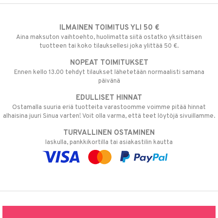
ILMAINEN TOIMITUS YLI 50 €
Aina maksuton vaihtoehto, huolimatta siitä ostatko yksittäisen
tuotteen tai koko tilauksellesi joka ylittää 50 €.
NOPEAT TOIMITUKSET
Ennen kello 13.00 tehdyt tilaukset lähetetään normaalisti samana
päivänä
EDULLISET HINNAT
Ostamalla suuria eriä tuotteita varastoomme voimme pitää hinnat
alhaisina juuri Sinua varten! Voit olla varma, että teet löytöjä sivuillamme.
TURVALLINEN OSTAMINEN
laskulla, pankkikortilla tai asiakastilin kautta