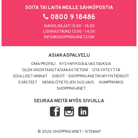
SOITA TAI LAITA MEILLE SÄHKÖPOSTIA
0800 9 18486
AUKIOLOAJAT: 10.00 - 16.00
LOUNASTAUKO 13.00 - 14.00
INFO@SHOPPING4NET.COM
ASIAKASPALVELU
OMA PROFIILI
KYSYMYKSIÄ & VASTAUKSIA
OLEN UNOHTANUT ASIAKASTIETONI
OTA YHTEYTTÄ
EDULLISET HINNAT
EHDOT - SHOPPING4NETIN MYYNTIEHDOT
EVÄSTEET
HENKILÖTIETOJEN SUOJAUS
KUMPPANIKSI
SHOPPING4NET
SEURAA MEITÄ MYÖS SIVUILLA
© 2026 SHOPPING4NET
•
SITEMAP