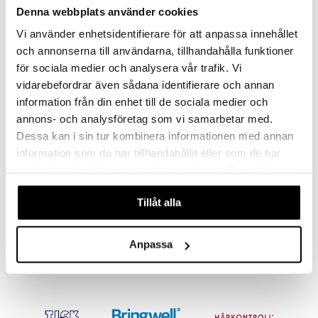
Denna webbplats använder cookies
Vi använder enhetsidentifierare för att anpassa innehållet
och annonserna till användarna, tillhandahålla funktioner
eco
för sociala medier och analysera vår trafik. Vi
vidarebefordrar även sådana identifierare och annan
information från din enhet till de sociala medier och
annons- och analysföretag som vi samarbetar med.
Dessa kan i sin tur kombinera informationen med annan
information som du har tillhandahållit eller som de har
samlat in när du har använt deras tjänster. Du godkänner
Örtagubben Lavendel
våra cookies vid fortsatt användande av vår webbplats.
Blomma
Tillåt alla
ÖRTAGUBBEN
Laventeli on kauniin violetti kukka, joka on pitkään ollut suosittu ihanan, luonteenomaisen ja rauhoittavan tuoksunsa vuoksi.
8,94
€
Anpassa