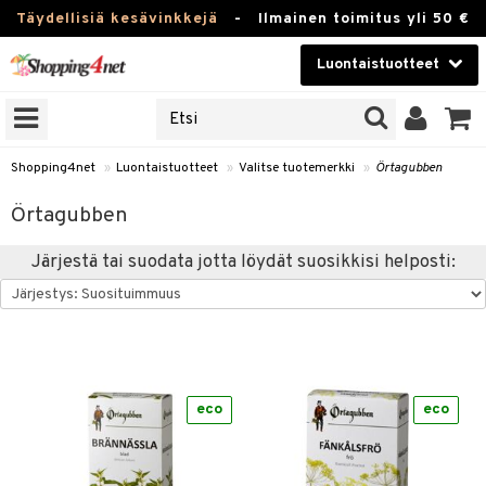
Täydellisiä kesävinkkejä
-
Ilmainen toimitus yli 50 €
Luontaistuotteet
ERKKEJÄ
Kauneudenhoito
JAT
UOTTEITA
Piilolinssit
Shopping4net
»
Luontaistuotteet
»
Valitse tuotemerkki
»
Örtagubben
Luontaistuotteet
silmät
Örtagubben
Apteekki
suus
Järjestä tai suodata jotta löydät suosikkisi helposti:
apot
Fitness
Koti & Sisustus
Lelut, Lapsi & Vauva
kkeet
eco
eco
Tuotemerkkejä
otteet
ät & pähkinät
Kampanjat
iho & kynnet
en