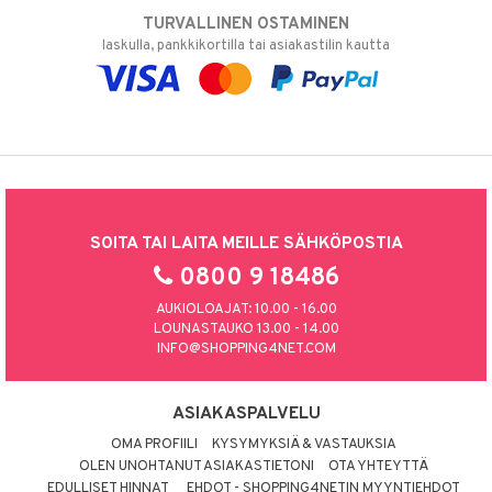
TURVALLINEN OSTAMINEN
laskulla, pankkikortilla tai asiakastilin kautta
SOITA TAI LAITA MEILLE SÄHKÖPOSTIA
0800 9 18486
AUKIOLOAJAT: 10.00 - 16.00
LOUNASTAUKO 13.00 - 14.00
INFO@SHOPPING4NET.COM
ASIAKASPALVELU
OMA PROFIILI
KYSYMYKSIÄ & VASTAUKSIA
OLEN UNOHTANUT ASIAKASTIETONI
OTA YHTEYTTÄ
EDULLISET HINNAT
EHDOT - SHOPPING4NETIN MYYNTIEHDOT