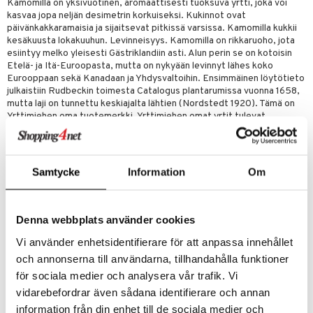
t tarvikkeet
Kamomilla on yksivuotinen, aromaattisesti tuoksuva yrtti, joka voi
ranajotuotteet
dorantit
pot
iikka
tamiinit
s & imetys
sti käytettävät
n korvaaminen
kasvaa jopa neljän desimetrin korkuiseksi. Kukinnot ovat
distaminen
koistuotteet
päivänkakkaramaisia ja sijaitsevat pitkissä varsissa. Kamomilla kukkii
let
iot
akkauhset
lisät
rasvahapot
kesäkuusta lokakuuhun. Levinneisyys. Kamomilla on rikkaruoho, jota
mänympärysvoiteet
eriset öljyt
esiintyy melko yleisesti Gästriklandiin asti. Alun perin se on kotoisin
hampaat
 halu
ideriviinietikka
svahapot
i-intoleranssi
Etelä- ja Itä-Euroopasta, mutta on nykyään levinnyt lähes koko
teet
py, suihku & saippuat
mät
d
vuodet & PMS
Eurooppaan sekä Kanadaan ja Yhdysvaltoihin. Ensimmäinen löytötieto
julkaistiin Rudbeckin toimesta Catalogus plantarumissa vuonna 1658,
yt
verisuonet
ie
t
ood
mutta laji on tunnettu keskiajalta lähtien (Nordstedt 1920). Tämä on
Yrttimiehen oma tuotemerkki. Yrttimiehen omat yrtit tulevat
talon kuorinta
 terveydenhuoltoa
poltto
rolia alentavat
pääasiassa valikoiduilta ekologisilta viljelijöiltä Euroopasta.
talovoiteet
Kamomilla (Matricaria recutita) koostuu kuivatuista
uolisto
rasvahapot
ta
kamomillankukista, jotka on viljelty ekologisesti. Lämmitä kuppi
Samtycke
Information
Om
teevettä ja anna 1-2 teelusikallisen kamomillaa hautua 5-10 minuuttia
inen
hiuspuu
ostuttimet
uutta säätelevät
riippuen halutusta makuvoimakkuudesta. Juo kuppi kamomillateetä
illalla, kun haluat rauhoittua ja rentoutua ennen yötä. Säilytä kuivassa ja
t
riset rasvahapot
evitys
t
iini
pimeässä.
Denna webbplats använder cookies
 energiaa
nia vahvistavat
 & helpottava
 & K
Vi använder enhetsidentifierare för att anpassa innehållet
Ainesosat
apia
tus
& nenä & kurkku
idantit
g
och annonserna till användarna, tillhandahålla funktioner
spalvelu
Kamomilla (Matricaria recutita)
ulatus
iinit
för sociala medier och analysera vår trafik. Vi
ksiä & vastauksia
vidarebefordrar även sådana identifierare och annan
o
puli
iinit
Tuotenumero
information från din enhet till de sociala medier och
tuotetta