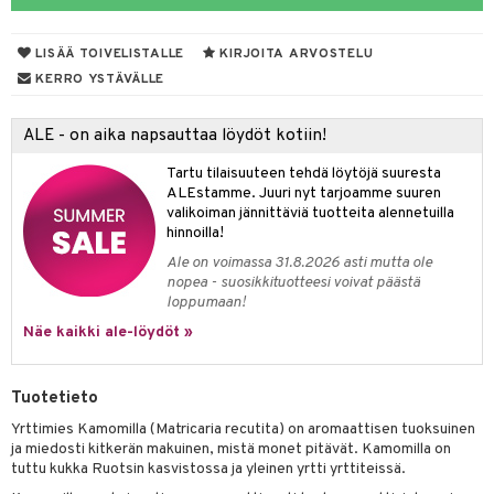
LISÄÄ TOIVELISTALLE
KIRJOITA ARVOSTELU
otteet
KERRO YSTÄVÄLLE
iho & kynnet
ALE - on aika napsauttaa löydöt kotiin!
hygienia
 & pigmentti
Tartu tilaisuuteen tehdä löytöjä suuresta
hdistaminen
t
osuoja
ALEstamme. Juuri nyt tarjoamme suuren
valikoiman jännittäviä tuotteita alennetuilla
ersun-tuotteet
lisät
tuotteet
hinnoilla!
Ale on voimassa 31.8.2026 asti mutta ole
inkovoiteet
en hoito
to
nopea - suosikkituotteesi voivat päästä
loppumaan!
let
nhoito
apot
Näe kaikki ale-löydöt »
koistuotteet
t
tuotteet
nit &mineraalit
hanen
toaineet
 jalat
m
Tuotetieto
mpoot
kojen hoito
 lihakset
en hoito
lisät
Yrttimies Kamomilla (Matricaria recutita) on aromaattisen tuoksuinen
ja miedosti kitkerän makuinen, mistä monet pitävät. Kamomilla on
ien hoito
koistuotteet
udottaminen
 halu
ium
lisät
tuttu kukka Ruotsin kasvistossa ja yleinen yrtti yrttiteissä.