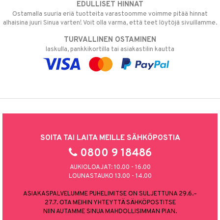
EDULLISET HINNAT
Ostamalla suuria eriä tuotteita varastoomme voimme pitää hinnat
alhaisina juuri Sinua varten! Voit olla varma, että teet löytöjä sivuillamme.
TURVALLINEN OSTAMINEN
laskulla, pankkikortilla tai asiakastilin kautta
SOITA TAI LAITA MEILLE SÄHKÖPOSTIA
0800 9 18486
AUKIOLOAJAT: 10.00 - 16.00
LOUNASTAUKO 13.00 - 14.00
ASIAKASPALVELUMME PUHELIMITSE ON SULJETTUNA 29.6.–
27.7. OTA MEIHIN YHTEYTTÄ SÄHKÖPOSTITSE
NIIN AUTAMME SINUA MAHDOLLISIMMAN PIAN.