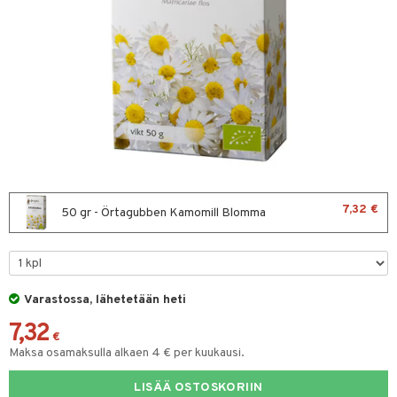
& leivonta
t
s
usaineet
et & liemet
rasva
7,32 €
50 gr - Örtagubben Kamomill Blomma
ä- & siementahnoja
t
Varastossa, lähetetään heti
od
7,32
s
€
Maksa osamaksulla alkaen 4 € per kuukausi.
LISÄÄ OSTOSKORIIN