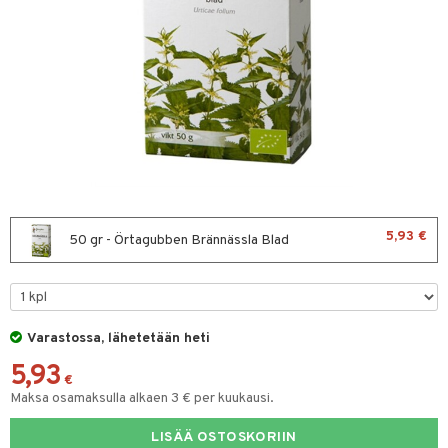
& leivonta
t
s
usaineet
et & liemet
rasva
5,93 €
50 gr - Örtagubben Brännässla Blad
ä- & siementahnoja
t
Varastossa, lähetetään heti
od
5,93
s
€
Maksa osamaksulla alkaen 3 € per kuukausi.
LISÄÄ OSTOSKORIIN