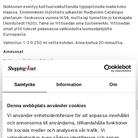
t tarvikkeet
ranajotuotteet
dorantit
pot
iikka
tamiinit
s & imetys
sti käytettävät
n korvaaminen
Nokkonen esiintyy kulttuurivaikutteisilla typpipitoisilla mailla koko
distaminen
koistuotteet
maassa. Ensimmäinen löytötieto julkaistiin Rudbeckin Catalogus
let
iot
akkauhset
lisät
rasvahapot
plantarum -teoksessa vuonna 1658, mutta laji tunnettiin jo keskiajalla
mänympärysvoiteet
eriset öljyt
(Nordstedt 1920). Tämä on Yrttisedän oma tuotemerkki. Yrttisedän
hampaat
 halu
ideriviinietikka
svahapot
i-intoleranssi
omat yrtit tulevat pääasiassa valikoiduilta luomuviljelijöiltä
teet
py, suihku & saippuat
mät
d
vuodet & PMS
Euroopasta.
Valmistus: 1-2 tl 250 ml vettä kohden. Anna kiehua 20 minuuttia.
yt
verisuonet
ie
t
ood
Ainesosat
talon kuorinta
 terveydenhuoltoa
poltto
rolia alentavat
Nokkonen (Urticae folium)
talovoiteet
uolisto
rasvahapot
ta
Tuotenumero
inen
hiuspuu
ostuttimet
uutta säätelevät
Samtycke
Information
Om
HPGM3-8O-50
t
riset rasvahapot
evitys
t
iini
 energiaa
nia vahvistavat
 & helpottava
 & K
Suositut tuotteet
Denna webbplats använder cookies
apia
tus
& nenä & kurkku
idantit
g
spalvelu
Vi använder enhetsidentifierare för att anpassa innehållet
kampanja
-25%
ulatus
iinit
och annonserna till användarna, tillhandahålla funktioner
ksiä & vastauksia
för sociala medier och analysera vår trafik. Vi
o
puli
iinit
eco
tuotetta
vidarebefordrar även sådana identifierare och annan