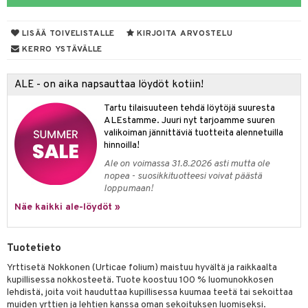
LISÄÄ TOIVELISTALLE
KIRJOITA ARVOSTELU
otteet
KERRO YSTÄVÄLLE
iho & kynnet
ALE - on aika napsauttaa löydöt kotiin!
hygienia
 & pigmentti
Tartu tilaisuuteen tehdä löytöjä suuresta
hdistaminen
t
osuoja
ALEstamme. Juuri nyt tarjoamme suuren
valikoiman jännittäviä tuotteita alennetuilla
ersun-tuotteet
lisät
tuotteet
hinnoilla!
Ale on voimassa 31.8.2026 asti mutta ole
inkovoiteet
en hoito
to
nopea - suosikkituotteesi voivat päästä
loppumaan!
let
nhoito
apot
Näe kaikki ale-löydöt »
koistuotteet
t
tuotteet
nit &mineraalit
hanen
toaineet
 jalat
m
Tuotetieto
mpoot
kojen hoito
 lihakset
en hoito
lisät
Yrttisetä Nokkonen (Urticae folium) maistuu hyvältä ja raikkaalta
kupillisessa nokkosteetä. Tuote koostuu 100 % luomunokkosen
ien hoito
koistuotteet
udottaminen
 halu
ium
lisät
lehdistä, joita voit hauduttaa kupillisessa kuumaa teetä tai sekoittaa
muiden yrttien ja lehtien kanssa oman sekoituksen luomiseksi.