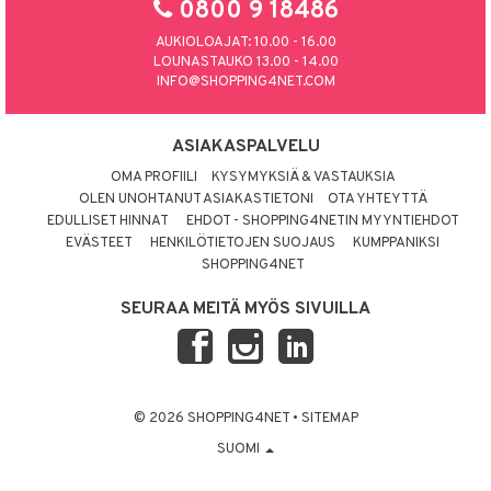
0800 9 18486
AUKIOLOAJAT: 10.00 - 16.00
LOUNASTAUKO 13.00 - 14.00
INFO@SHOPPING4NET.COM
ASIAKASPALVELU
OMA PROFIILI
KYSYMYKSIÄ & VASTAUKSIA
OLEN UNOHTANUT ASIAKASTIETONI
OTA YHTEYTTÄ
EDULLISET HINNAT
EHDOT - SHOPPING4NETIN MYYNTIEHDOT
EVÄSTEET
HENKILÖTIETOJEN SUOJAUS
KUMPPANIKSI
SHOPPING4NET
SEURAA MEITÄ MYÖS SIVUILLA
© 2026 SHOPPING4NET
•
SITEMAP
SUOMI