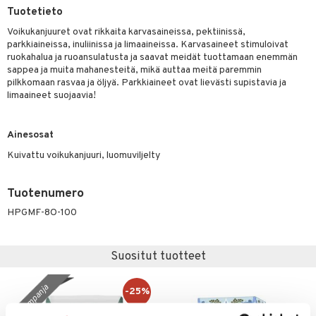
Tuotetieto
Voikukanjuuret ovat rikkaita karvasaineissa, pektiinissä,
parkkiaineissa, inuliinissa ja limaaineissa. Karvasaineet stimuloivat
otteet
ruokahalua ja ruoansulatusta ja saavat meidät tuottamaan enemmän
sappea ja muita mahanesteitä, mikä auttaa meitä paremmin
iho & kynnet
pilkkomaan rasvaa ja öljyä. Parkkiaineet ovat lievästi supistavia ja
limaaineet suojaavia!
hygienia
 & pigmentti
hdistaminen
t
osuoja
Ainesosat
ersun-tuotteet
lisät
tuotteet
Kuivattu voikukanjuuri, luomuviljelty
inkovoiteet
en hoito
to
Tuotenumero
let
nhoito
apot
HPGMF-8O-100
koistuotteet
t
tuotteet
nit &mineraalit
hanen
toaineet
 jalat
m
Suositut tuotteet
mpoot
kojen hoito
 lihakset
en hoito
lisät
kampanja
-25%
ien hoito
koistuotteet
udottaminen
 halu
ium
lisät