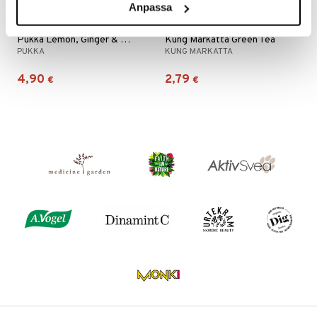
Anpassa
n
uuri
 verkkokaupasta
ndra
Pukka Lemon, Ginger & Manuka
Kung Markatta Green Tea
PUKKA
KUNG MARKATTA
neraalit
uskyky
4,90
2,79
€
€