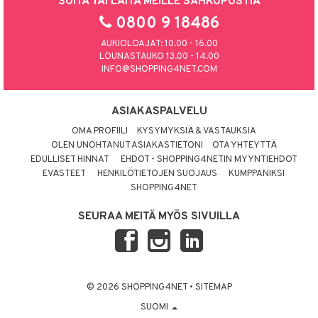
SOITA TAI LAITA MEILLE SÄHKÖPOSTIA
0800 9 18486
AUKIOLOAJAT: 10.00 - 16.00
LOUNASTAUKO 13.00 - 14.00
INFO@SHOPPING4NET.COM
ASIAKASPALVELU
OMA PROFIILI
KYSYMYKSIÄ & VASTAUKSIA
OLEN UNOHTANUT ASIAKASTIETONI
OTA YHTEYTTÄ
EDULLISET HINNAT
EHDOT - SHOPPING4NETIN MYYNTIEHDOT
EVÄSTEET
HENKILÖTIETOJEN SUOJAUS
KUMPPANIKSI
SHOPPING4NET
SEURAA MEITÄ MYÖS SIVUILLA
© 2026 SHOPPING4NET
•
SITEMAP
SUOMI