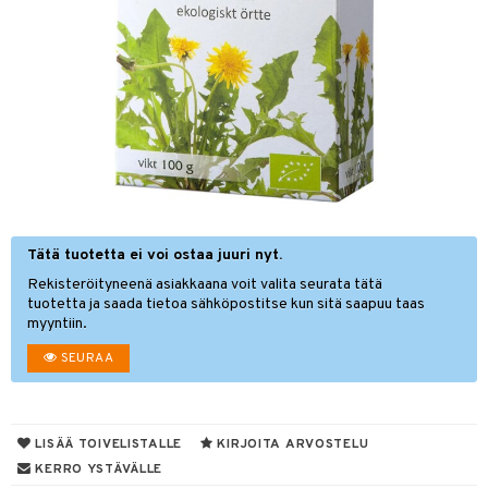
& leivonta
t
s
usaineet
et & liemet
Tätä tuotetta ei voi ostaa juuri nyt.
rasva
Rekisteröityneenä asiakkaana voit valita seurata tätä
ä- & siementahnoja
tuotetta ja saada tietoa sähköpostitse kun sitä saapuu taas
myyntiin.
t
SEURAA
od
s
LISÄÄ TOIVELISTALLE
KIRJOITA ARVOSTELU
KERRO YSTÄVÄLLE