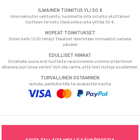
ILMAINEN TOIMITUS YLI 50 €
Aina maksuton vaihtoehto, huolimatta siitä ostatko yksittäisen
tuotteen tai koko tilauksellesi joka ylittää 50 €.
NOPEAT TOIMITUKSET
Ennen kello 13.00 tehdyt tilaukset lähetetään normaalisti samana
päivänä
EDULLISET HINNAT
Ostamalla suuria eriä tuotteita varastoomme voimme pitää hinnat
alhaisina juuri Sinua varten! Voit olla varma, että teet löytöjä sivuillamme.
TURVALLINEN OSTAMINEN
laskulla, pankkikortilla tai asiakastilin kautta