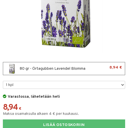
& leivonta
t
s
usaineet
et & liemet
rasva
8,94 €
80 gr - Örtagubben Lavendel Blomma
ä- & siementahnoja
t
Varastossa, lähetetään heti
od
8,94
s
€
Maksa osamaksulla alkaen 4 € per kuukausi.
LISÄÄ OSTOSKORIIN