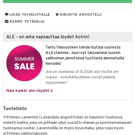
LISÄÄ TOIVELISTALLE
KIRJOITA ARVOSTELU
otteet
KERRO YSTÄVÄLLE
iho & kynnet
ALE - on aika napsauttaa löydöt kotiin!
hygienia
 & pigmentti
Tartu tilaisuuteen tehdä löytöjä suuresta
hdistaminen
t
osuoja
ALEstamme. Juuri nyt tarjoamme suuren
valikoiman jännittäviä tuotteita alennetuilla
ersun-tuotteet
lisät
tuotteet
hinnoilla!
Ale on voimassa 31.8.2026 asti mutta ole
inkovoiteet
en hoito
to
nopea - suosikkituotteesi voivat päästä
loppumaan!
let
nhoito
apot
Näe kaikki ale-löydöt »
koistuotteet
t
tuotteet
nit &mineraalit
hanen
toaineet
 jalat
m
Tuotetieto
mpoot
kojen hoito
 lihakset
en hoito
lisät
Yrttimies Laventeli (Lavandula angustifolia) on kauniisti tuoksuva
violetti kukka, joka on pitkään ollut suosittu ihanan ja luonteenomaisen
ien hoito
koistuotteet
udottaminen
 halu
ium
lisät
tuoksunsa vuoksi. Laventelilla on myös hyvä maku, joka sopii hyvin
yrttiteen valmistukseen.