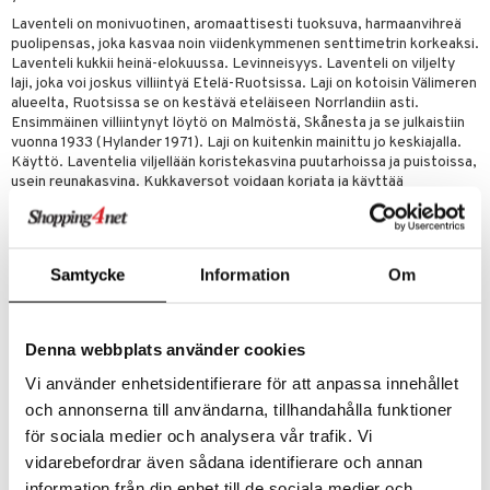
t tarvikkeet
ranajotuotteet
dorantit
pot
iikka
tamiinit
s & imetys
sti käytettävät
n korvaaminen
Laventeli on monivuotinen, aromaattisesti tuoksuva, harmaanvihreä
distaminen
koistuotteet
puolipensas, joka kasvaa noin viidenkymmenen senttimetrin korkeaksi.
let
iot
akkauhset
lisät
rasvahapot
Laventeli kukkii heinä-elokuussa. Levinneisyys. Laventeli on viljelty
mänympärysvoiteet
eriset öljyt
laji, joka voi joskus villiintyä Etelä-Ruotsissa. Laji on kotoisin Välimeren
hampaat
 halu
ideriviinietikka
svahapot
i-intoleranssi
alueelta, Ruotsissa se on kestävä eteläiseen Norrlandiin asti.
teet
py, suihku & saippuat
mät
d
vuodet & PMS
Ensimmäinen villiintynyt löytö on Malmöstä, Skånesta ja se julkaistiin
vuonna 1933 (Hylander 1971). Laji on kuitenkin mainittu jo keskiajalla.
yt
verisuonet
ie
t
ood
Käyttö. Laventelia viljellään koristekasvina puutarhoissa ja puistoissa,
usein reunakasvina. Kukkaversot voidaan korjata ja käyttää
talon kuorinta
 terveydenhuoltoa
poltto
rolia alentavat
potpourreihin ja laventelipusseihin vaatekaapissa koiden pitämiseksi
loitolla. Laventeli luetaan maustekasveihin. Etelä-Euroopassa lehtiä
talovoiteet
uolisto
rasvahapot
ta
käytetään maustamaan lihaa. Välimeren alueella laventeleita
(Lavandula) viljellään laajamittaisesti kosmetiikkateollisuutta varten.
Samtycke
Information
Om
inen
hiuspuu
ostuttimet
uutta säätelevät
Etymologia. Lajinimi angustifolia tarkoittaa kapealehtistä ja tulee
latinan sanoista angustus (kapea) ja folium (lehti). Tämä on
t
riset rasvahapot
evitys
t
iini
Yrttimiehen oma tuotemerkki. Yrttimiehen omat yrtit tulevat
pääasiassa valikoiduilta ekologisilta viljelijöiltä Euroopasta.
Denna webbplats använder cookies
 energiaa
nia vahvistavat
 & helpottava
 & K
Laventeli (Lavandula angustifolia) koostuu kuivatuista ekologisista
Vi använder enhetsidentifierare för att anpassa innehållet
laventelikukista.
apia
tus
& nenä & kurkku
idantit
g
spalvelu
och annonserna till användarna, tillhandahålla funktioner
Valmistus:
Sekoita 1-2 teelusikallista kupilliseen teevettä ja odota 5-
ulatus
iinit
för sociala medier och analysera vår trafik. Vi
10 minuuttia halutun makuvoimakkuuden mukaan.
ksiä & vastauksia
vidarebefordrar även sådana identifierare och annan
o
puli
iinit
tuotetta
information från din enhet till de sociala medier och