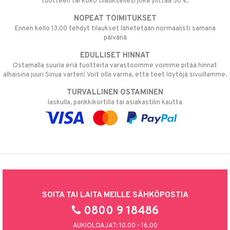
tuotteen tai koko tilauksellesi joka ylittää 50 €.
NOPEAT TOIMITUKSET
Ennen kello 13.00 tehdyt tilaukset lähetetään normaalisti samana
päivänä
EDULLISET HINNAT
Ostamalla suuria eriä tuotteita varastoomme voimme pitää hinnat
alhaisina juuri Sinua varten! Voit olla varma, että teet löytöjä sivuillamme.
TURVALLINEN OSTAMINEN
laskulla, pankkikortilla tai asiakastilin kautta
SOITA TAI LAITA MEILLE SÄHKÖPOSTIA
0800 9 18486
AUKIOLOAJAT: 10.00 - 16.00