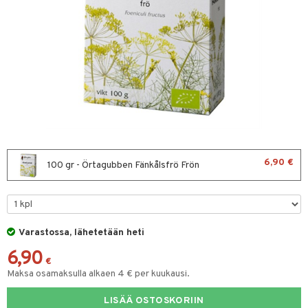
& leivonta
t
s
usaineet
et & liemet
rasva
6,90 €
100 gr - Örtagubben Fänkålsfrö Frön
ä- & siementahnoja
t
Varastossa, lähetetään heti
od
6,90
s
€
Maksa osamaksulla alkaen 4 € per kuukausi.
LISÄÄ OSTOSKORIIN