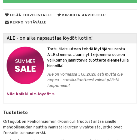
LISÄÄ TOIVELISTALLE
KIRJOITA ARVOSTELU
otteet
KERRO YSTÄVÄLLE
iho & kynnet
ALE - on aika napsauttaa löydöt kotiin!
hygienia
 & pigmentti
Tartu tilaisuuteen tehdä löytöjä suuresta
hdistaminen
t
osuoja
ALEstamme. Juuri nyt tarjoamme suuren
valikoiman jännittäviä tuotteita alennetuilla
ersun-tuotteet
lisät
tuotteet
hinnoilla!
Ale on voimassa 31.8.2026 asti mutta ole
inkovoiteet
en hoito
to
nopea - suosikkituotteesi voivat päästä
loppumaan!
let
nhoito
apot
Näe kaikki ale-löydöt »
koistuotteet
t
tuotteet
nit &mineraalit
hanen
toaineet
 jalat
m
Tuotetieto
mpoot
kojen hoito
 lihakset
en hoito
lisät
Örtagubben Fenkolinsiemen (Foeniculi fructus) antaa sinulle
mahdollisuuden nauttia ihanista lakritsin vivahteista, jotka ovat
ien hoito
koistuotteet
udottaminen
 halu
ium
lisät
fenkolin tunnusmerkki.